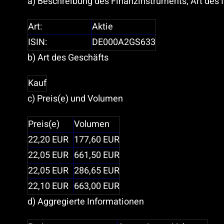
a) Beschreibung des Finanzinstruments, Art des
Art:
Aktie
ISIN:
DE000A2GS633
b) Art des Geschäfts
Kauf
c) Preis(e) und Volumen
Preis(e)
Volumen
22,20
EUR
177,60
EUR
22,05
EUR
661,50
EUR
22,05
EUR
286,65
EUR
22,10
EUR
663,00
EUR
d) Aggregierte Informationen