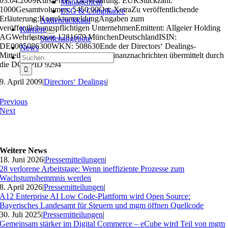
03.04.2009Kurs/Preis: 5,45Währung: EURStückzahl:
Management
1000Gesamtvolumen: 5450,00Ort: XetraZu veröffentlichende
ESG & Compliance
Erläuterung:KorrekturmeldungAngaben zum
Aktienrückkauf
veröffentlichungspflichtigen UnternehmenEmittent: Allgeier Holding
Karriere
AGWehrlestrasse 1281679 MünchenDeutschlandISIN:
Stellenangebote
DE0005086300WKN: 508630Ende der Directors‘ Dealings-
News
Mitteilung (c) DGAP 09.04.2009 Finanznachrichten übermittelt durch
Suche
die DGAPID 9294
nach:
9. April 2009
|
Directors‘ Dealings
|
Previous
Next
Weitere News
18. Juni 2026
|
Pressemitteilungen
|
28 verlorene Arbeitstage: Wenn ineffiziente Prozesse zum
Wachstumshemmnis werden
8. April 2026
|
Pressemitteilungen
|
A12 Enterprise AI Low Code-Plattform wird Open Source:
Bayerisches Landesamt für Steuern und mgm öffnen Quellcode
30. Juli 2025
|
Pressemitteilungen
|
Gemeinsam stärker im Digital Commerce – eCube wird Teil von mgm