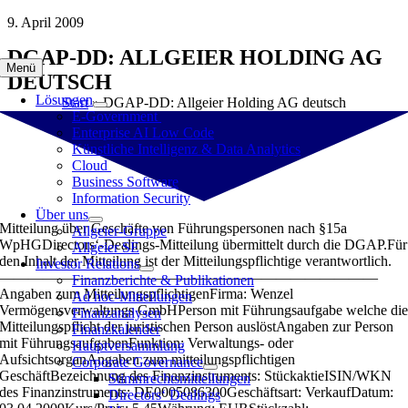
Zum
9. April 2009
Inhalt
DGAP-DD: ALLGEIER HOLDING AG
springen
Menü
DEUTSCH
Lösungen
Start
»
DGAP-DD: Allgeier Holding AG deutsch
E-Government
Enterprise AI Low Code
Künstliche Intelligenz & Data Analytics
Cloud
Business Software
Information Security
Über uns
Mitteilung über Geschäfte von Führungspersonen nach §15a
Allgeier-Gruppe
WpHGDirectors‘-Dealings-Mitteilung übermittelt durch die DGAP.Für
Allgeier SE
den Inhalt der Mitteilung ist der Mitteilungspflichtige verantwortlich.
Investor Relations
——————————————————————————
Finanzberichte & Publikationen
Angaben zum MitteilungspflichtigenFirma: Wenzel
Ad hoc-Mitteilungen
Vermögensverwaltungs GmbHPerson mit Führungsaufgabe welche di
Finanzanalysen
Mitteilungspflicht der juristischen Person auslöstAngaben zur Person
Finanzkalender
mit FührungsaufgabenFunktion: Verwaltungs- oder
Hauptversammlung
AufsichtsorganAngaben zum mitteilungspflichtigen
Corporate Governance
GeschäftBezeichnung des Finanzinstruments: StückaktieISIN/WKN
Stimmrechtsmitteilungen
des Finanzinstruments: DE0005086300Geschäftsart: VerkaufDatum:
Directors‘ Dealings