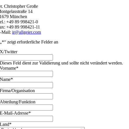
r. Christopher Große
ontgelasstraße 14
1679 München
el.: +49 89 998421-0
ax: +49 89 998421-11
-Mail:
ir@allgeier.com
„
*
“ zeigt erforderliche Felder an
X/Twitter
Dieses Feld dient zur Validierung und sollte nicht verändert werden.
Vorname
*
Name
*
Firma/Organisation
Abteilung/Funktion
E-Mail-Adresse
*
Land
*