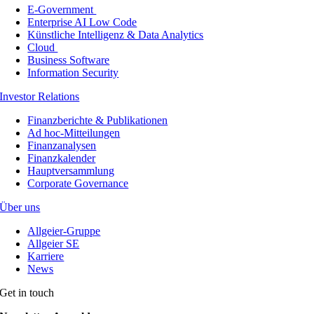
E-Government
Enterprise AI Low Code
Künstliche Intelligenz & Data Analytics
Cloud
Business Software
Information Security
Investor Relations
Finanzberichte & Publikationen
Ad hoc-Mitteilungen
Finanzanalysen
Finanzkalender
Hauptversammlung
Corporate Governance
Über uns
Allgeier-Gruppe
Allgeier SE
Karriere
News
Get in touch