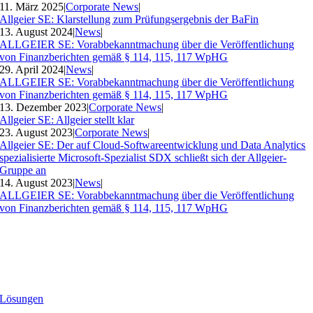
11. März 2025
|
Corporate News
|
Allgeier SE: Klarstellung zum Prüfungsergebnis der BaFin
13. August 2024
|
News
|
ALLGEIER SE: Vorabbekanntmachung über die Veröffentlichung
von Finanzberichten gemäß § 114, 115, 117 WpHG
29. April 2024
|
News
|
ALLGEIER SE: Vorabbekanntmachung über die Veröffentlichung
von Finanzberichten gemäß § 114, 115, 117 WpHG
13. Dezember 2023
|
Corporate News
|
Allgeier SE: Allgeier stellt klar
23. August 2023
|
Corporate News
|
Allgeier SE: Der auf Cloud-Softwareentwicklung und Data Analytics
spezialisierte Microsoft-Spezialist SDX schließt sich der Allgeier-
Gruppe an
14. August 2023
|
News
|
ALLGEIER SE: Vorabbekanntmachung über die Veröffentlichung
von Finanzberichten gemäß § 114, 115, 117 WpHG
Lösungen