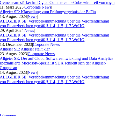
Gemeinsam stärker im Digital Commerce – eCube wird Teil von mgm
11. März 2025
|
Corporate News
|
Allgeier SE: Klarstellung zum Prüfungsergebnis der BaFin
13. August 2024
|
News
|
ALLGEIER SE: Vorabbekanntmachung über die Veröffentlichung
von Finanzberichten gemäß § 114, 115, 117 WpHG
29. April 2024
|
News
|
ALLGEIER SE: Vorabbekanntmachung über die Veröffentlichung
von Finanzberichten gemäß § 114, 115, 117 WpHG
13. Dezember 2023
|
Corporate News
|
Allgeier SE: Allgeier stellt klar
23. August 2023
|
Corporate News
|
Allgeier SE: Der auf Cloud-Softwareentwicklung und Data Analytics
spezialisierte Microsoft-Spezialist SDX schließt sich der Allgeier-
Gruppe an
14. August 2023
|
News
|
ALLGEIER SE: Vorabbekanntmachung über die Veröffentlichung
von Finanzberichten gemäß § 114, 115, 117 WpHG
Lösungen