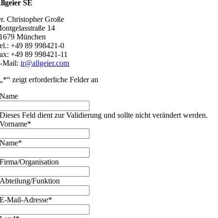
llgeier SE
r. Christopher Große
ontgelasstraße 14
1679 München
el.: +49 89 998421-0
ax: +49 89 998421-11
-Mail:
ir@allgeier.com
„
*
“ zeigt erforderliche Felder an
Name
Dieses Feld dient zur Validierung und sollte nicht verändert werden.
Vorname
*
Name
*
Firma/Organisation
Abteilung/Funktion
E-Mail-Adresse
*