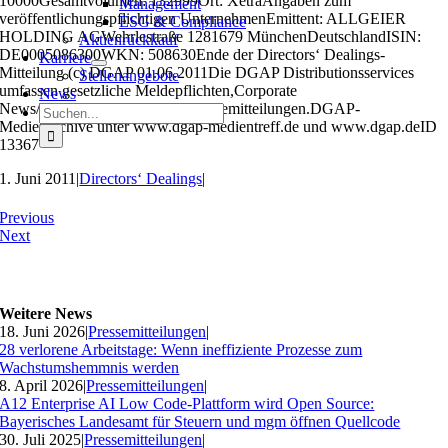
10000Gesamtvolumen: 132999Ort: XetraAngaben zum
Management
veröffentlichungspflichtigen UnternehmenEmittent: ALLGEIER
ESG & Compliance
HOLDING AGWehrlestraße 1281679 MünchenDeutschlandISIN:
Aktienrückkauf
DE0005086300WKN: 508630Ende der Directors‘ Dealings-
Karriere
Mitteilung (c) DGAP 01.06.2011Die DGAP Distributionsservices
Stellenangebote
umfassen gesetzliche Meldepflichten,Corporate
News
News/Finanznachrichten und Pressemitteilungen.DGAP-
Suche
Medienarchive unter www.dgap-medientreff.de und www.dgap.deID
nach:
13367
1. Juni 2011
|
Directors‘ Dealings
|
Previous
Next
Weitere News
18. Juni 2026
|
Pressemitteilungen
|
28 verlorene Arbeitstage: Wenn ineffiziente Prozesse zum
Wachstumshemmnis werden
8. April 2026
|
Pressemitteilungen
|
A12 Enterprise AI Low Code-Plattform wird Open Source:
Bayerisches Landesamt für Steuern und mgm öffnen Quellcode
30. Juli 2025
|
Pressemitteilungen
|