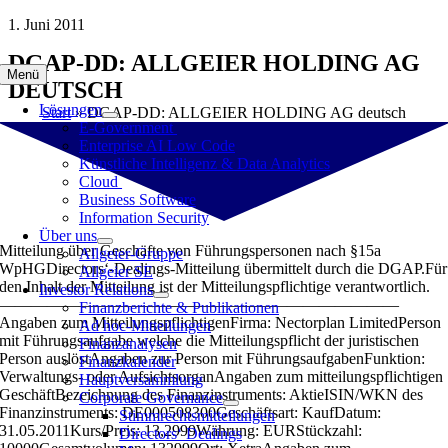
Zum
1. Juni 2011
Inhalt
DGAP-DD: ALLGEIER HOLDING AG
springen
Menü
DEUTSCH
Lösungen
Start
»
DGAP-DD: ALLGEIER HOLDING AG deutsch
E-Government
Enterprise AI Low Code
Künstliche Intelligenz & Data Analytics
Cloud
Business Software
Information Security
Über uns
Mitteilung über Geschäfte von Führungspersonen nach §15a
Allgeier-Gruppe
WpHGDirectors‘-Dealings-Mitteilung übermittelt durch die DGAP.Für
Allgeier SE
den Inhalt der Mitteilung ist der Mitteilungspflichtige verantwortlich.
Investor Relations
—————————————————————————
Finanzberichte & Publikationen
Angaben zum MitteilungspflichtigenFirma: Nectorplan LimitedPerson
Ad hoc-Mitteilungen
mit Führungsaufgabe welche die Mitteilungspflicht der juristischen
Finanzanalysen
Person auslöstAngaben zur Person mit FührungsaufgabenFunktion:
Finanzkalender
Verwaltungs- oder AufsichtsorganAngaben zum mitteilungspflichtigen
Hauptversammlung
GeschäftBezeichnung des Finanzinstruments: AktieISIN/WKN des
Corporate Governance
Finanzinstruments: DE000508300Geschäftsart: KaufDatum:
Stimmrechtsmitteilungen
31.05.2011Kurs/Preis: 13,2999Währung: EURStückzahl:
Directors‘ Dealings