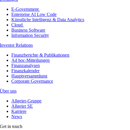
E-Government
Enterprise AI Low Code
Künstliche Intelligenz & Data Analytics
Cloud
Business Software
Information Security
Investor Relations
Finanzberichte & Publikationen
Ad hoc-Mitteilungen
Finanzanalysen
Finanzkalender
Hauptversammlung
Corporate Governance
Über uns
Allgeier-Gruppe
Allgeier SE
Karriere
News
Get in touch