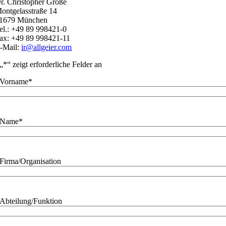
r. Christopher Große
ontgelasstraße 14
1679 München
el.: +49 89 998421-0
ax: +49 89 998421-11
-Mail:
ir@allgeier.com
„
*
“ zeigt erforderliche Felder an
Vorname
*
Name
*
Firma/Organisation
Abteilung/Funktion