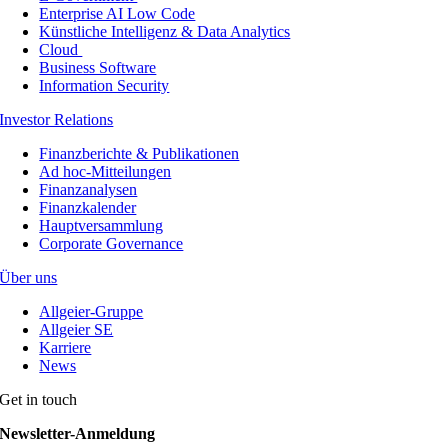
Enterprise AI Low Code
Künstliche Intelligenz & Data Analytics
Cloud
Business Software
Information Security
Investor Relations
Finanzberichte & Publikationen
Ad hoc-Mitteilungen
Finanzanalysen
Finanzkalender
Hauptversammlung
Corporate Governance
Über uns
Allgeier-Gruppe
Allgeier SE
Karriere
News
Get in touch
Newsletter-Anmeldung