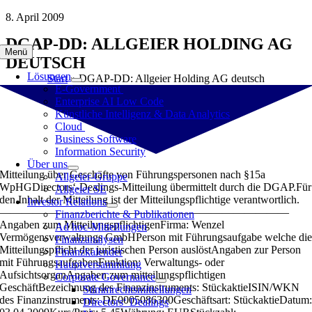
Zum
8. April 2009
Inhalt
DGAP-DD: ALLGEIER HOLDING AG
springen
Menü
DEUTSCH
Lösungen
Start
»
DGAP-DD: Allgeier Holding AG deutsch
E-Government
Enterprise AI Low Code
Künstliche Intelligenz & Data Analytics
Cloud
Business Software
Information Security
Über uns
Mitteilung über Geschäfte von Führungspersonen nach §15a
Allgeier-Gruppe
WpHGDirectors‘-Dealings-Mitteilung übermittelt durch die DGAP.Für
Allgeier SE
den Inhalt der Mitteilung ist der Mitteilungspflichtige verantwortlich.
Investor Relations
——————————————————————————
Finanzberichte & Publikationen
Angaben zum MitteilungspflichtigenFirma: Wenzel
Ad hoc-Mitteilungen
Vermögensverwaltungs GmbHPerson mit Führungsaufgabe welche di
Finanzanalysen
Mitteilungspflicht der juristischen Person auslöstAngaben zur Person
Finanzkalender
mit FührungsaufgabenFunktion: Verwaltungs- oder
Hauptversammlung
AufsichtsorganAngaben zum mitteilungspflichtigen
Corporate Governance
GeschäftBezeichnung des Finanzinstruments: StückaktieISIN/WKN
Stimmrechtsmitteilungen
des Finanzinstruments: DE0005086300Geschäftsart: StückaktieDatum
Directors‘ Dealings