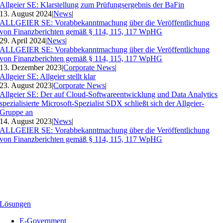
Allgeier SE: Klarstellung zum Prüfungsergebnis der BaFin
13. August 2024
|
News
|
ALLGEIER SE: Vorabbekanntmachung über die Veröffentlichung
von Finanzberichten gemäß § 114, 115, 117 WpHG
29. April 2024
|
News
|
ALLGEIER SE: Vorabbekanntmachung über die Veröffentlichung
von Finanzberichten gemäß § 114, 115, 117 WpHG
13. Dezember 2023
|
Corporate News
|
Allgeier SE: Allgeier stellt klar
23. August 2023
|
Corporate News
|
Allgeier SE: Der auf Cloud-Softwareentwicklung und Data Analytics
spezialisierte Microsoft-Spezialist SDX schließt sich der Allgeier-
Gruppe an
14. August 2023
|
News
|
ALLGEIER SE: Vorabbekanntmachung über die Veröffentlichung
von Finanzberichten gemäß § 114, 115, 117 WpHG
Lösungen
E-Government