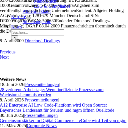
03.04.2009Kurs/Preis: 5,45Währung: EURStückzahl:
Management
1000Gesamtvolumen: 5450,00Ort: XetraAngaben zum
ESG & Compliance
veröffentlichungspflichtigen UnternehmenEmittent: Allgeier Holding
Aktienrückkauf
AGWehrlestrasse 1281679 MünchenDeutschlandISIN:
Karriere
DE0005086300WKN: 508630Ende der Directors‘ Dealings-
Stellenangebote
Mitteilung (c) DGAP 08.04.2009 Finanznachrichten übermittelt durch
News
die DGAPID 9287
Suche
nach:
8. April 2009
|
Directors‘ Dealings
|
Previous
Next
Weitere News
18. Juni 2026
|
Pressemitteilungen
|
28 verlorene Arbeitstage: Wenn ineffiziente Prozesse zum
Wachstumshemmnis werden
8. April 2026
|
Pressemitteilungen
|
A12 Enterprise AI Low Code-Plattform wird Open Source:
Bayerisches Landesamt für Steuern und mgm öffnen Quellcode
30. Juli 2025
|
Pressemitteilungen
|
Gemeinsam stärker im Digital Commerce – eCube wird Teil von mgm
11. März 2025
|
Corporate News
|