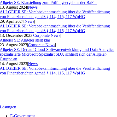
Allgeier SE: Klarstellung zum Prüfungsergebnis der BaFin
13. August 2024
|
News
|
ALLGEIER SE: Vorabbekanntmachung über die Veröffentlichung
von Finanzberichten gemäß § 114, 115, 117 WpHG
29. April 2024
|
News
|
ALLGEIER SE: Vorabbekanntmachung über die Veröffentlichung
von Finanzberichten gemäß § 114, 115, 117 WpHG
13. Dezember 2023
|
Corporate News
|
Allgeier SE: Allgeier stellt klar
23. August 2023
|
Corporate News
|
Allgeier SE: Der auf Cloud-Softwareentwicklung und Data Analytics
spezialisierte Microsoft-Spezialist SDX schließt sich der Allgeier-
Gruppe an
14. August 2023
|
News
|
ALLGEIER SE: Vorabbekanntmachung über die Veröffentlichung
von Finanzberichten gemäß § 114, 115, 117 WpHG
Lösungen
E-Government