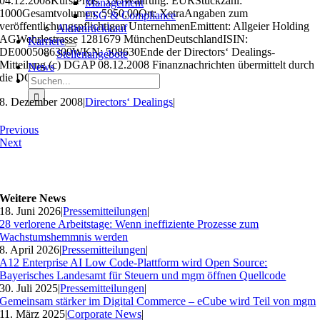
04.12.2008Kurs/Preis: 5,95Währung: EURStückzahl:
Management
1000Gesamtvolumen: 5950,00Ort: XetraAngaben zum
ESG & Compliance
veröffentlichungspflichtigen UnternehmenEmittent: Allgeier Holding
Aktienrückkauf
AGWehrlestrasse 1281679 MünchenDeutschlandISIN:
Karriere
DE0005086300WKN: 508630Ende der Directors‘ Dealings-
Stellenangebote
Mitteilung (c) DGAP 08.12.2008 Finanznachrichten übermittelt durch
News
die DGAPID 8357
Suche
nach:
8. Dezember 2008
|
Directors‘ Dealings
|
Previous
Next
Weitere News
18. Juni 2026
|
Pressemitteilungen
|
28 verlorene Arbeitstage: Wenn ineffiziente Prozesse zum
Wachstumshemmnis werden
8. April 2026
|
Pressemitteilungen
|
A12 Enterprise AI Low Code-Plattform wird Open Source:
Bayerisches Landesamt für Steuern und mgm öffnen Quellcode
30. Juli 2025
|
Pressemitteilungen
|
Gemeinsam stärker im Digital Commerce – eCube wird Teil von mgm
11. März 2025
|
Corporate News
|