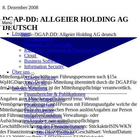
Zum
8. Dezember 2008
Inhalt
DGAP-DD: ALLGEIER HOLDING AG
springen
Menü
DEUTSCH
Lösungen
Start
»
DGAP-DD: Allgeier Holding AG deutsch
E-Government
Enterprise AI Low Code
Künstliche Intelligenz & Data Analytics
Cloud
Business Software
Information Security
Über uns
Mitteilung über Geschäfte von Führungspersonen nach §15a
Allgeier-Gruppe
WpHGDirectors‘-Dealings-Mitteilung übermittelt durch die DGAP.Für
Allgeier SE
den Inhalt der Mitteilung ist der Mitteilungspflichtige verantwortlich.
Investor Relations
——————————————————————————
Finanzberichte & Publikationen
Angaben zum MitteilungspflichtigenFirma: Wenzel
Ad hoc-Mitteilungen
Vermögensverwaltungs GmbHPerson mit Führungsaufgabe welche di
Finanzanalysen
Mitteilungspflicht der juristischen Person auslöstAngaben zur Person
Finanzkalender
mit FührungsaufgabenFunktion: Verwaltungs- oder
Hauptversammlung
AufsichtsorganAngaben zum mitteilungspflichtigen
Corporate Governance
GeschäftBezeichnung des Finanzinstruments: StückaktieISIN/WKN
Stimmrechtsmitteilungen
des Finanzinstruments: DE0005086300Geschäftsart: VerkaufDatum:
Directors‘ Dealings