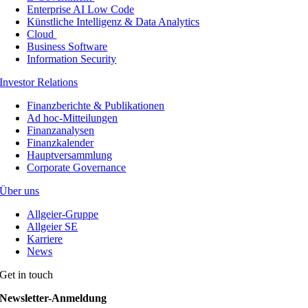
Enterprise AI Low Code
Künstliche Intelligenz & Data Analytics
Cloud
Business Software
Information Security
Investor Relations
Finanzberichte & Publikationen
Ad hoc-Mitteilungen
Finanzanalysen
Finanzkalender
Hauptversammlung
Corporate Governance
Über uns
Allgeier-Gruppe
Allgeier SE
Karriere
News
Get in touch
Newsletter-Anmeldung