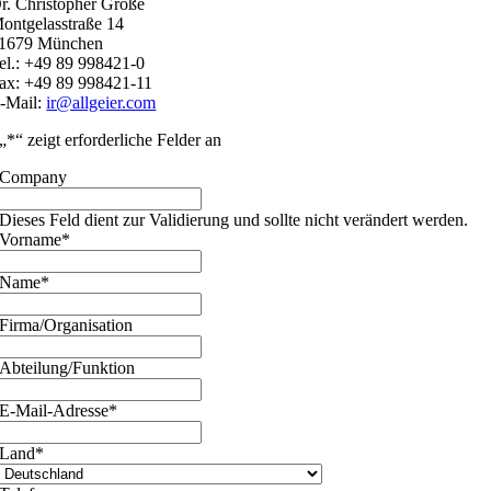
r. Christopher Große
ontgelasstraße 14
1679 München
el.: +49 89 998421-0
ax: +49 89 998421-11
-Mail:
ir@allgeier.com
„
*
“ zeigt erforderliche Felder an
Company
Dieses Feld dient zur Validierung und sollte nicht verändert werden.
Vorname
*
Name
*
Firma/Organisation
Abteilung/Funktion
E-Mail-Adresse
*
Land
*