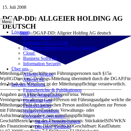
Zum
15. Juli 2008
Inhalt
DGAP-DD: ALLGEIER HOLDING AG
springen
Menü
DEUTSCH
Lösungen
Start
»
DGAP-DD: Allgeier Holding AG deutsch
E-Government
Enterprise AI Low Code
Künstliche Intelligenz & Data Analytics
Cloud
Business Software
Information Security
Über uns
Mitteilung über Geschäfte von Führungspersonen nach §15a
Allgeier-Gruppe
WpHGDirectors‘-Dealings-Mitteilung übermittelt durch die DGAP.Für
Allgeier SE
den Inhalt der Mitteilung ist der Mitteilungspflichtige verantwortlich.
Investor Relations
——————————————————————————
Finanzberichte & Publikationen
Angaben zum MitteilungspflichtigenFirma: Wenzel
Ad hoc-Mitteilungen
Vermögensverwaltungs GmbHPerson mit Führungsaufgabe welche di
Finanzanalysen
Mitteilungspflicht der juristischen Person auslöstAngaben zur Person
Finanzkalender
mit FührungsaufgabenFunktion: Verwaltungs- oder
Hauptversammlung
AufsichtsorganAngaben zum mitteilungspflichtigen
Corporate Governance
GeschäftBezeichnung des Finanzinstruments: StückaktieISIN/WKN
Stimmrechtsmitteilungen
des Finanzinstruments: DE0005086300Geschäftsart: KaufDatum:
Directors‘ Dealings