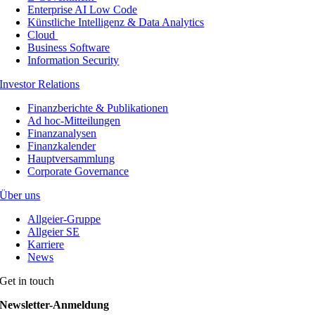
Enterprise AI Low Code
Künstliche Intelligenz & Data Analytics
Cloud
Business Software
Information Security
Investor Relations
Finanzberichte & Publikationen
Ad hoc-Mitteilungen
Finanzanalysen
Finanzkalender
Hauptversammlung
Corporate Governance
Über uns
Allgeier-Gruppe
Allgeier SE
Karriere
News
Get in touch
Newsletter-Anmeldung