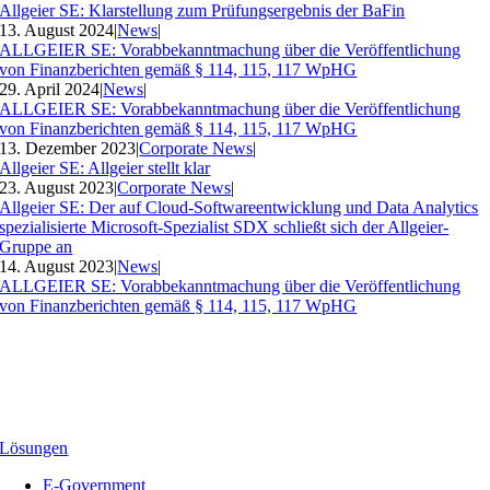
Allgeier SE: Klarstellung zum Prüfungsergebnis der BaFin
13. August 2024
|
News
|
ALLGEIER SE: Vorabbekanntmachung über die Veröffentlichung
von Finanzberichten gemäß § 114, 115, 117 WpHG
29. April 2024
|
News
|
ALLGEIER SE: Vorabbekanntmachung über die Veröffentlichung
von Finanzberichten gemäß § 114, 115, 117 WpHG
13. Dezember 2023
|
Corporate News
|
Allgeier SE: Allgeier stellt klar
23. August 2023
|
Corporate News
|
Allgeier SE: Der auf Cloud-Softwareentwicklung und Data Analytics
spezialisierte Microsoft-Spezialist SDX schließt sich der Allgeier-
Gruppe an
14. August 2023
|
News
|
ALLGEIER SE: Vorabbekanntmachung über die Veröffentlichung
von Finanzberichten gemäß § 114, 115, 117 WpHG
Lösungen
E-Government