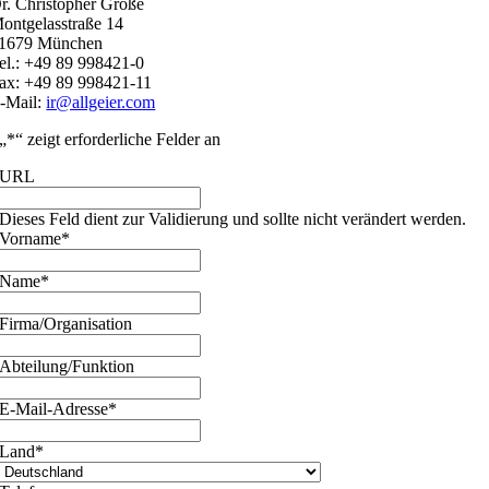
r. Christopher Große
ontgelasstraße 14
1679 München
el.: +49 89 998421-0
ax: +49 89 998421-11
-Mail:
ir@allgeier.com
„
*
“ zeigt erforderliche Felder an
URL
Dieses Feld dient zur Validierung und sollte nicht verändert werden.
Vorname
*
Name
*
Firma/Organisation
Abteilung/Funktion
E-Mail-Adresse
*
Land
*