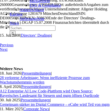
11.07.2008Kurs/Preis: 7,54Währung: EURStückzahl:
Management
260000Gesamtvolumen: 1960400,00Ort: außerbörslichAngaben zum
ESG & Compliance
veröffentlichungspflichtigen UnternehmenEmittent: Allgeier Holding
Aktienrückkauf
AGWehrlestrasse 1281679 MünchenDeutschlandISIN:
Karriere
DE0005086300WKN: 508630Ende der Directors‘ Dealings-
Stellenangebote
Mitteilung (c) DGAP 15.07.2008 Finanznachrichten übermittelt durch
News
die DGAPID 6595
Suche
nach:
15. Juli 2008
|
Directors‘ Dealings
|
Previous
Next
Weitere News
18. Juni 2026
|
Pressemitteilungen
|
28 verlorene Arbeitstage: Wenn ineffiziente Prozesse zum
Wachstumshemmnis werden
8. April 2026
|
Pressemitteilungen
|
A12 Enterprise AI Low Code-Plattform wird Open Source:
Bayerisches Landesamt für Steuern und mgm öffnen Quellcode
30. Juli 2025
|
Pressemitteilungen
|
Gemeinsam stärker im Digital Commerce – eCube wird Teil von mgm
11. März 2025
|
Corporate News
|