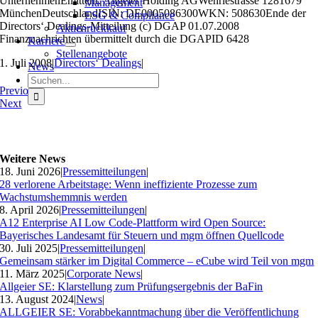
UnternehmenEmittent: Allgeier Holding AGWehrlestrasse 1281679
Management
MünchenDeutschlandISIN: DE0005086300WKN: 508630Ende der
ESG & Compliance
Directors‘ Dealings-Mitteilung (c) DGAP 01.07.2008
Aktienrückkauf
Finanznachrichten übermittelt durch die DGAPID 6428
Karriere
Stellenangebote
1. Juli 2008
|
Directors‘ Dealings
|
News
Suche
Previous
nach:
Next
Weitere News
18. Juni 2026
|
Pressemitteilungen
|
28 verlorene Arbeitstage: Wenn ineffiziente Prozesse zum
Wachstumshemmnis werden
8. April 2026
|
Pressemitteilungen
|
A12 Enterprise AI Low Code-Plattform wird Open Source:
Bayerisches Landesamt für Steuern und mgm öffnen Quellcode
30. Juli 2025
|
Pressemitteilungen
|
Gemeinsam stärker im Digital Commerce – eCube wird Teil von mgm
11. März 2025
|
Corporate News
|
Allgeier SE: Klarstellung zum Prüfungsergebnis der BaFin
13. August 2024
|
News
|
ALLGEIER SE: Vorabbekanntmachung über die Veröffentlichung