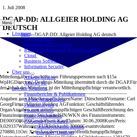
Zum
1. Juli 2008
Inhalt
DGAP-DD: ALLGEIER HOLDING AG
springen
Menü
DEUTSCH
Lösungen
Start
»
DGAP-DD: Allgeier Holding AG deutsch
E-Government
Enterprise AI Low Code
Künstliche Intelligenz & Data Analytics
Cloud
Business Software
Information Security
Über uns
Mitteilung über Geschäfte von Führungspersonen nach §15a
Allgeier-Gruppe
WpHGDirectors‘-Dealings-Mitteilung übermittelt durch die DGAP.Für
Allgeier SE
den Inhalt der Mitteilung ist der Mitteilungspflichtige verantwortlich.
Investor Relations
——————————————————————————
Finanzberichte & Publikationen
Angaben zum MitteilungspflichtigenName: DürschmidtVorname: Carl
Ad hoc-Mitteilungen
GeorgFirma: Allgeier Holding AGFunktion: Geschäftsführendes
Finanzanalysen
OrganAngaben zum mitteilungspflichtigen GeschäftBezeichnung des
Finanzkalender
Finanzinstruments: StückaktieISIN/WKN des Finanzinstruments:
Hauptversammlung
DE0005086300Geschäftsart: KaufDatum: 30.06.2008Kurs/Preis:
Corporate Governance
9,029337Währung: EURStückzahl: 30000Gesamtvolumen:
Stimmrechtsmitteilungen
270880,11Ort: XetraAngaben zum veröffentlichungspflichtigen
Directors‘ Dealings