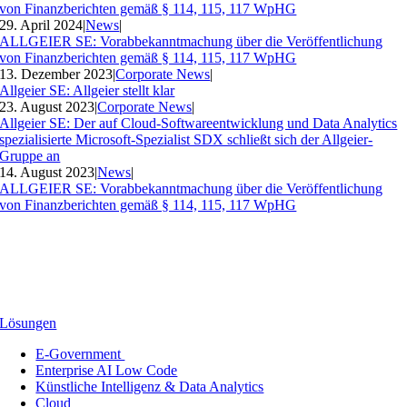
von Finanzberichten gemäß § 114, 115, 117 WpHG
29. April 2024
|
News
|
ALLGEIER SE: Vorabbekanntmachung über die Veröffentlichung
von Finanzberichten gemäß § 114, 115, 117 WpHG
13. Dezember 2023
|
Corporate News
|
Allgeier SE: Allgeier stellt klar
23. August 2023
|
Corporate News
|
Allgeier SE: Der auf Cloud-Softwareentwicklung und Data Analytics
spezialisierte Microsoft-Spezialist SDX schließt sich der Allgeier-
Gruppe an
14. August 2023
|
News
|
ALLGEIER SE: Vorabbekanntmachung über die Veröffentlichung
von Finanzberichten gemäß § 114, 115, 117 WpHG
Lösungen
E-Government
Enterprise AI Low Code
Künstliche Intelligenz & Data Analytics
Cloud