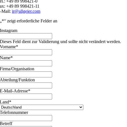
el.: +49 89 998421-0
ax: +49 89 998421-11
-Mail:
ir@allgeier.com
„
*
“ zeigt erforderliche Felder an
Instagram
Dieses Feld dient zur Validierung und sollte nicht verändert werden.
Vorname
*
Name
*
Firma/Organisation
Abteilung/Funktion
E-Mail-Adresse
*
Land
*
Telefonnummer
Betreff