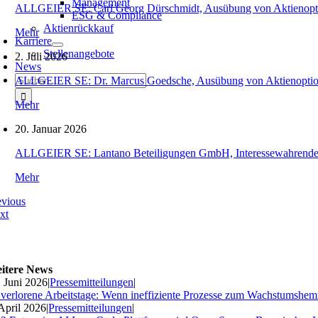
Management
ALLGEIER SE: Carl Georg Dürschmidt, Ausübung von Aktienopt
ESG & Compliance
Aktienrückkauf
Mehr
Karriere
Stellenangebote
2. Juli 2026
News
Suche
ALLGEIER SE: Dr. Marcus Goedsche, Ausübung von Aktienopti
nach:
Mehr
20. Januar 2026
ALLGEIER SE: Lantano Beteiligungen GmbH, Interessewahrende O
Mehr
evious
xt
itere News
. Juni 2026
|
Pressemitteilungen
|
 verlorene Arbeitstage: Wenn ineffiziente Prozesse zum Wachstumshe
 April 2026
|
Pressemitteilungen
|