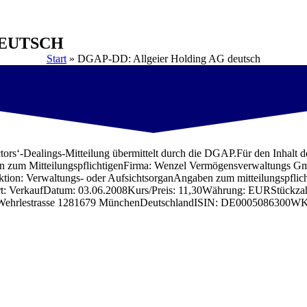
DEUTSCH
Start
»
DGAP-DD: Allgeier Holding AG deutsch
-Dealings-Mitteilung übermittelt durch die DGAP.Für den Inhalt der M
tigenFirma: Wenzel Vermögensverwaltungs GmbHPerson mit
ktion: Verwaltungs- oder AufsichtsorganAngaben zum mitteilungspflic
t: VerkaufDatum: 03.06.2008Kurs/Preis: 11,30Währung: EURStückza
 AGWehrlestrasse 1281679 MünchenDeutschlandISIN: DE0005086300WK