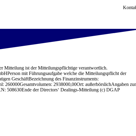
Konta
itteilung ist der Mitteilungspflichtige verantwortlich.
 Führungsaufgabe welche die Mitteilungspflicht der
htigen GeschäftBezeichnung des Finanzinstruments:
hl: 260000Gesamtvolumen: 2938000,00Ort: außerbörslichAngaben z
N: 508630Ende der Directors‘ Dealings-Mitteilung (c) DGAP