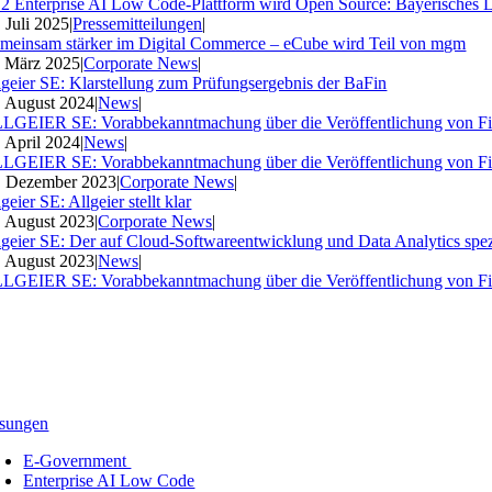
2 Enterprise AI Low Code-Plattform wird Open Source: Bayerisches 
. Juli 2025
|
Pressemitteilungen
|
meinsam stärker im Digital Commerce – eCube wird Teil von mgm
. März 2025
|
Corporate News
|
lgeier SE: Klarstellung zum Prüfungsergebnis der BaFin
. August 2024
|
News
|
LGEIER SE: Vorabbekanntmachung über die Veröffentlichung von Fi
. April 2024
|
News
|
LGEIER SE: Vorabbekanntmachung über die Veröffentlichung von Fi
. Dezember 2023
|
Corporate News
|
geier SE: Allgeier stellt klar
. August 2023
|
Corporate News
|
lgeier SE: Der auf Cloud-Softwareentwicklung und Data Analytics spezia
. August 2023
|
News
|
LGEIER SE: Vorabbekanntmachung über die Veröffentlichung von Fi
sungen
E-Government
Enterprise AI Low Code