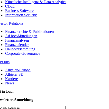
Künstliche Intelligenz & Data Analytics
Cloud
Business Software
Information Security
vestor Relations
Finanzberichte & Publikationen
Ad hoc-Mitteilungen
Finanzanalysen
Finanzkalender
Hauptversammlung
Corporate Governance
er uns
Allgeier-Gruppe
Allgeier SE
Karriere
News
t in touch
wsletter-Anmeldung
Mail-Adresse