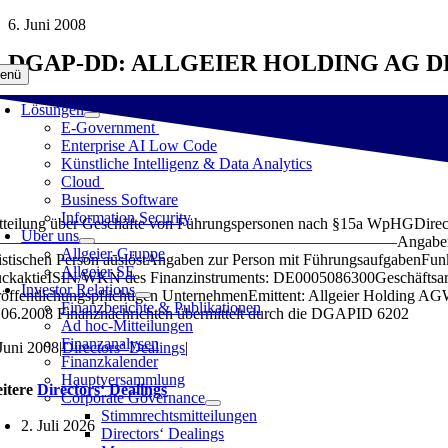
Zum
6. Juni 2008
Inhalt
DGAP-DD: ALLGEIER HOLDING AG 
springen
enü
Lösungen
E-Government
Enterprise AI Low Code
Künstliche Intelligenz & Data Analytics
Cloud
Business Software
Information Security
tteilung über Geschäfte von Führungspersonen nach §15a WpHGDirectors‘
Über uns
————————————————————————Angaben zum Mitteilungspflich
Allgeier-Gruppe
ristischen Person auslöstAngaben zur Person mit FührungsaufgabenFun
Allgeier SE
ückaktieISIN/WKN des Finanzinstruments: DE0005086300Geschäftsar
Investor Relations
röffentlichungspflichtigen UnternehmenEmittent: Allgeier Holding
Finanzberichte & Publikationen
.06.2008 Finanznachrichten übermittelt durch die DGAPID 6202
Ad hoc-Mitteilungen
Finanzanalysen
 Juni 2008
|
Directors‘ Dealings
|
Finanzkalender
Hauptversammlung
itere
Directors‘ Dealings
Corporate Governance
Stimmrechtsmitteilungen
2. Juli 2026
Directors‘ Dealings