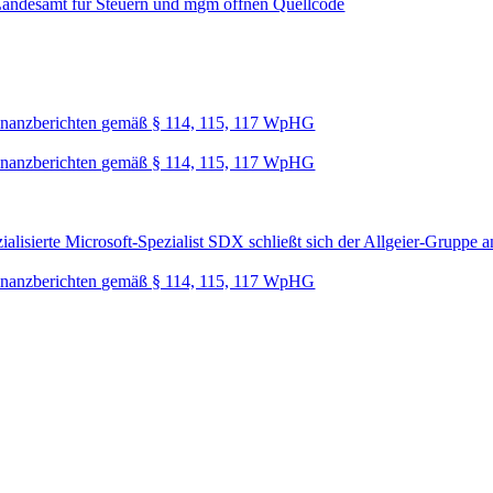
Landesamt für Steuern und mgm öffnen Quellcode
nanzberichten gemäß § 114, 115, 117 WpHG
nanzberichten gemäß § 114, 115, 117 WpHG
lisierte Microsoft-Spezialist SDX schließt sich der Allgeier-Gruppe a
nanzberichten gemäß § 114, 115, 117 WpHG