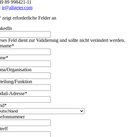
49 89 998421-11
:
ir@allgeier.com
“ zeigt erforderliche Felder an
nkedIn
eses Feld dient zur Validierung und sollte nicht verändert werden.
rname
*
ame
*
rma/Organisation
teilung/Funktion
Mail-Adresse
*
nd
*
lefonnummer
treff