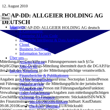
Zum
12. August 2010
Inhalt
DGAP-DD: ALLGEIER HOLDING AG
springen
Menü
DEUTSCH
Lösungen
Start
»
DGAP-DD: ALLGEIER HOLDING AG deutsch
E-Government
Enterprise AI Low Code
Künstliche Intelligenz & Data Analytics
Cloud
Business Software
Information Security
Über uns
Mitteilung über Geschäfte von Führungspersonen nach §15a
Allgeier-Gruppe
WpHGDirectors‘-Dealings-Mitteilung übermittelt durch die DGAP.Für
Allgeier SE
den Inhalt der Mitteilung ist der Mitteilungspflichtige verantwortlich.
Investor Relations
—————————————————————————
Finanzberichte & Publikationen
Angaben zum MitteilungspflichtigenFirma: Nectorplan LimitedPerson
Ad hoc-Mitteilungen
mit Führungsaufgabe welche die Mitteilungspflicht der juristischen
Finanzanalysen
Person auslöstAngaben zur Person mit FührungsaufgabenFunktion:
Finanzkalender
Verwaltungs- oder AufsichtsorganAngaben zum mitteilungspflichtigen
Hauptversammlung
GeschäftBezeichnung des Finanzinstruments: StückaktieISIN/WKN
Corporate Governance
des Finanzinstruments: DE0005086300Geschäftsart: KaufDatum:
Stimmrechtsmitteilungen
09.08.2010Kurs/Preis: 8,50Währung: EURStückzahl:
Directors‘ Dealings