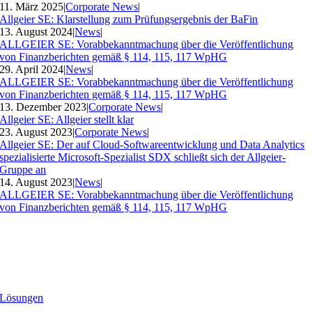
11. März 2025
|
Corporate News
|
Allgeier SE: Klarstellung zum Prüfungsergebnis der BaFin
13. August 2024
|
News
|
ALLGEIER SE: Vorabbekanntmachung über die Veröffentlichung
von Finanzberichten gemäß § 114, 115, 117 WpHG
29. April 2024
|
News
|
ALLGEIER SE: Vorabbekanntmachung über die Veröffentlichung
von Finanzberichten gemäß § 114, 115, 117 WpHG
13. Dezember 2023
|
Corporate News
|
Allgeier SE: Allgeier stellt klar
23. August 2023
|
Corporate News
|
Allgeier SE: Der auf Cloud-Softwareentwicklung und Data Analytics
spezialisierte Microsoft-Spezialist SDX schließt sich der Allgeier-
Gruppe an
14. August 2023
|
News
|
ALLGEIER SE: Vorabbekanntmachung über die Veröffentlichung
von Finanzberichten gemäß § 114, 115, 117 WpHG
Lösungen