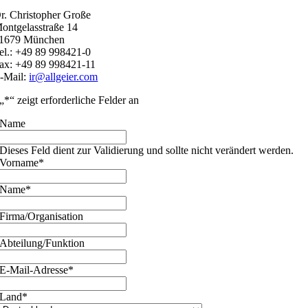
r. Christopher Große
ontgelasstraße 14
1679 München
el.: +49 89 998421-0
ax: +49 89 998421-11
-Mail:
ir@allgeier.com
„
*
“ zeigt erforderliche Felder an
Name
Dieses Feld dient zur Validierung und sollte nicht verändert werden.
Vorname
*
Name
*
Firma/Organisation
Abteilung/Funktion
E-Mail-Adresse
*
Land
*