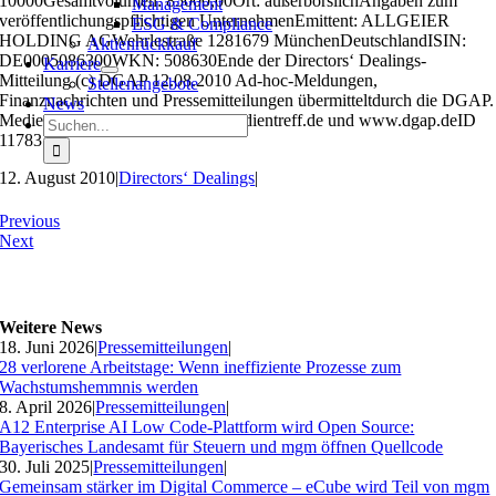
10000Gesamtvolumen: 85000,00Ort: außerbörslichAngaben zum
Management
veröffentlichungspflichtigen UnternehmenEmittent: ALLGEIER
ESG & Compliance
HOLDING AGWehrlestraße 1281679 MünchenDeutschlandISIN:
Aktienrückkauf
DE0005086300WKN: 508630Ende der Directors‘ Dealings-
Karriere
Mitteilung (c) DGAP 12.08.2010 Ad-hoc-Meldungen,
Stellenangebote
Finanznachrichten und Pressemitteilungen übermitteltdurch die DGAP.
News
Medienarchiv unter www.dgap-medientreff.de und www.dgap.deID
Suche
11783
nach:
12. August 2010
|
Directors‘ Dealings
|
Previous
Next
Weitere News
18. Juni 2026
|
Pressemitteilungen
|
28 verlorene Arbeitstage: Wenn ineffiziente Prozesse zum
Wachstumshemmnis werden
8. April 2026
|
Pressemitteilungen
|
A12 Enterprise AI Low Code-Plattform wird Open Source:
Bayerisches Landesamt für Steuern und mgm öffnen Quellcode
30. Juli 2025
|
Pressemitteilungen
|
Gemeinsam stärker im Digital Commerce – eCube wird Teil von mgm