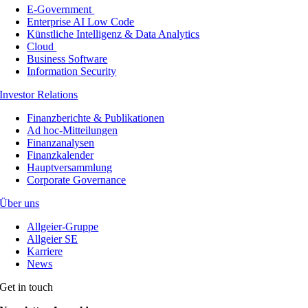
E-Government
Enterprise AI Low Code
Künstliche Intelligenz & Data Analytics
Cloud
Business Software
Information Security
Investor Relations
Finanzberichte & Publikationen
Ad hoc-Mitteilungen
Finanzanalysen
Finanzkalender
Hauptversammlung
Corporate Governance
Über uns
Allgeier-Gruppe
Allgeier SE
Karriere
News
Get in touch