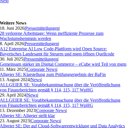
Next
Weitere News
18. Juni 2026
|
Pressemitteilungen
|
28 verlorene Arbeitstage: Wenn ineffiziente Prozesse zum
Wachstumshemmnis werden
8. April 2026
|
Pressemitteilungen
|
A12 Enterprise AI Low Code-Plattform wird Open Source:
Bayerisches Landesamt für Steuern und mgm öffnen Quellcode
30. Juli 2025
|
Pressemitteilungen
|
Gemeinsam stärker im Digital Commerce – eCube wird Teil von mgm
11. März 2025
|
Corporate News
|
Allgeier SE: Klarstellung zum Prüfungsergebnis der BaFin
13. August 2024
|
News
|
ALLGEIER SE: Vorabbekanntmachung über die Veröffentlichung
von Finanzberichten gemäß § 114, 115, 117 WpHG
29. April 2024
|
News
|
ALLGEIER SE: Vorabbekanntmachung über die Veröffentlichung
von Finanzberichten gemäß § 114, 115, 117 WpHG
13. Dezember 2023
|
Corporate News
|
Allgeier SE: Allgeier stellt klar
23. August 2023
|
Corporate News
|
Allgeier SE: Der auf Cloud-Softwareentwicklung und Data Analytics