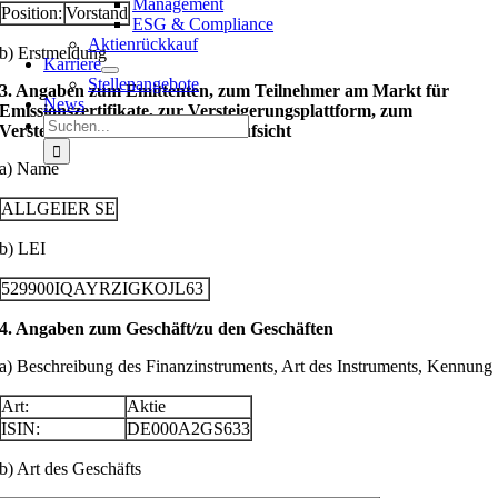
Management
Position:
Vorstand
ESG & Compliance
Aktienrückkauf
b) Erstmeldung
Karriere
Stellenangebote
3. Angaben zum Emittenten, zum Teilnehmer am Markt für
News
Emissionszertifikate, zur Versteigerungsplattform, zum
Suche
Versteigerer oder zur Auktionsaufsicht
nach:
a) Name
ALLGEIER SE
b) LEI
529900IQAYRZIGKOJL63
4. Angaben zum Geschäft/zu den Geschäften
a) Beschreibung des Finanzinstruments, Art des Instruments, Kennung
Art:
Aktie
ISIN:
DE000A2GS633
b) Art des Geschäfts