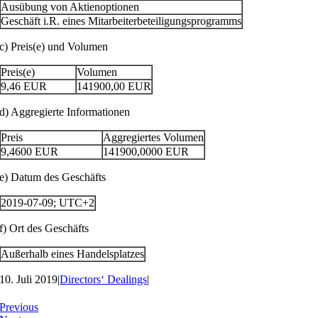
Ausübung von Aktienoptionen
Geschäft i.R. eines Mitarbeiterbeteiligungsprogramms
c) Preis(e) und Volumen
Preis(e)
Volumen
9,46
EUR
141900,00
EUR
d) Aggregierte Informationen
Preis
Aggregiertes Volumen
9,4600
EUR
141900,0000
EUR
e) Datum des Geschäfts
2019-07-09; UTC+2
f) Ort des Geschäfts
Außerhalb eines Handelsplatzes
10. Juli 2019
|
Directors‘ Dealings
|
Previous