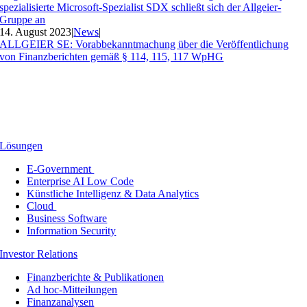
spezialisierte Microsoft-Spezialist SDX schließt sich der Allgeier-
Gruppe an
14. August 2023
|
News
|
ALLGEIER SE: Vorabbekanntmachung über die Veröffentlichung
von Finanzberichten gemäß § 114, 115, 117 WpHG
Lösungen
E-Government
Enterprise AI Low Code
Künstliche Intelligenz & Data Analytics
Cloud
Business Software
Information Security
Investor Relations
Finanzberichte & Publikationen
Ad hoc-Mitteilungen
Finanzanalysen