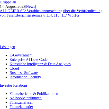
Gruppe an
14. August 2023
|
News
|
ALLGEIER SE: Vorabbekanntmachung über die Veröffentlichung
von Finanzberichten gemäß § 114, 115, 117 WpHG
Lösungen
E-Government
Enterprise AI Low Code
Künstliche Intelligenz & Data Analytics
Cloud
Business Software
Information Security
Investor Relations
Finanzberichte & Publikationen
Ad hoc-Mitteilungen
Finanzanalysen
Finanzkalender