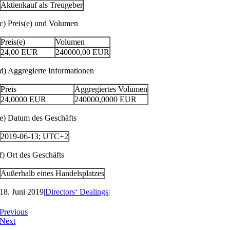
Aktienkauf als Treugeber
c) Preis(e) und Volumen
Preis(e)
Volumen
24,00
EUR
240000,00
EUR
d) Aggregierte Informationen
Preis
Aggregiertes Volumen
24,0000
EUR
240000,0000
EUR
e) Datum des Geschäfts
2019-06-13; UTC+2
f) Ort des Geschäfts
Außerhalb eines Handelsplatzes
18. Juni 2019
|
Directors‘ Dealings
|
Previous
Next