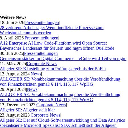
Weitere News
18. Juni 2026
|
Pressemitteilungen
|
28 verlorene Arbeitstage: Wenn ineffiziente Prozesse zum
Wachstumshemmnis werden
8. April 2026
|
Pressemitteilungen
|
A12 Enterprise AI Low Code-Plattform wird Open Source:
Bayerisches Landesamt für Steuern und mgm öffnen Quellcode
30. Juli 2025
|
Pressemitteilungen
|
Gemeinsam stärker im Digital Commerce – eCube wird Teil von mgm
11. März 2025
|
Corporate News
|
Allgeier SE: Klarstellung zum Prüfungsergebnis der BaFin
13. August 2024
|
News
|
ALLGEIER SE: Vorabbekanntmachung über die Veröffentlichung
von Finanzberichten gemäß § 114, 115, 117 WpHG
29. April 2024
|
News
|
ALLGEIER SE: Vorabbekanntmachung über die Veröffentlichung
von Finanzberichten gemäß § 114, 115, 117 WpHG
13. Dezember 2023
|
Corporate News
|
Allgeier SE: Allgeier stellt klar
23. August 2023
|
Corporate News
|
Allgeier SE: Der auf Cloud-Softwareentwicklung und Data Analytics
spezialisierte Microsoft-Spezialist SDX schließt sich der Allgeier-