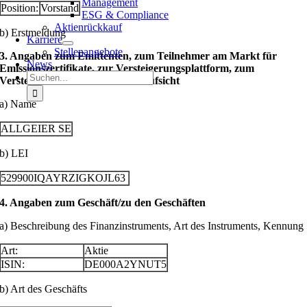
Management
Position:
Vorstand
ESG & Compliance
Aktienrückkauf
b) Erstmeldung
Karriere
Stellenangebote
3. Angaben zum Emittenten, zum Teilnehmer am Markt für
News
Emissionszertifikate, zur Versteigerungsplattform, zum
Suche
Versteigerer oder zur Auktionsaufsicht
nach:
a) Name
ALLGEIER SE
b) LEI
529900IQAYRZIGKOJL63
4. Angaben zum Geschäft/zu den Geschäften
a) Beschreibung des Finanzinstruments, Art des Instruments, Kennung
Art:
Aktie
ISIN:
DE000A2YNUT5
b) Art des Geschäfts