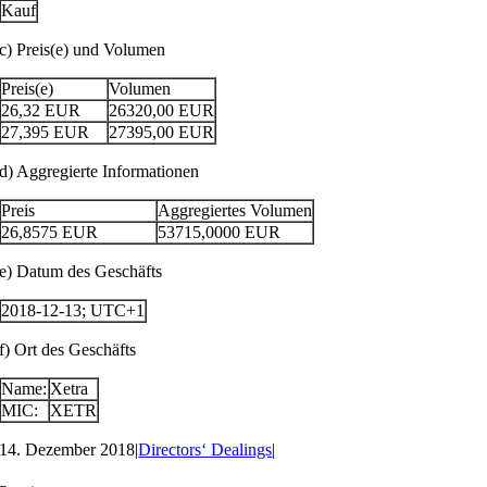
Kauf
c) Preis(e) und Volumen
Preis(e)
Volumen
26,32
EUR
26320,00
EUR
27,395
EUR
27395,00
EUR
d) Aggregierte Informationen
Preis
Aggregiertes Volumen
26,8575
EUR
53715,0000
EUR
e) Datum des Geschäfts
2018-12-13; UTC+1
f) Ort des Geschäfts
Name:
Xetra
MIC:
XETR
14. Dezember 2018
|
Directors‘ Dealings
|