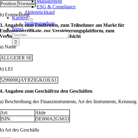
Management
Position:
Vorstand
ESG & Compliance
Aktienrückkauf
b) Erstmeldung
Karriere
Stellenangebote
3. Angaben zum Emittenten, zum Teilnehmer am Markt für
News
Emissionszertifikate, zur Versteigerungsplattform, zum
Suche
Versteigerer oder zur Auktionsaufsicht
nach:
a) Name
ALLGEIER SE
b) LEI
529900IQAYRZIGKOJL63
4. Angaben zum Geschäft/zu den Geschäften
a) Beschreibung des Finanzinstruments, Art des Instruments, Kennung
Art:
Aktie
ISIN:
DE000A2GS633
b) Art des Geschäfts