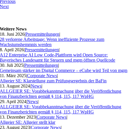
Previous
Next
Weitere News
18. Juni 2026
|
Pressemitteilungen
|
28 verlorene Arbeitstage: Wenn ineffiziente Prozesse zum
Wachstumshemmnis werden
8. April 2026
|
Pressemitteilungen
|
A12 Enterprise AI Low Code-Plattform wird Open Source:
Bayerisches Landesamt für Steuern und mgm öffnen Quellcode
30. Juli 2025
|
Pressemitteilungen
|
Gemeinsam stärker im Digital Commerce – eCube wird Teil von mgm
11. März 2025
|
Corporate News
|
Allgeier SE: Klarstellung zum Prüfungsergebnis der BaFin
13. August 2024
|
News
|
ALLGEIER SE: Vorabbekanntmachung über die Veröffentlichung
von Finanzberichten gemäß § 114, 115, 117 WpHG
29. April 2024
|
News
|
ALLGEIER SE: Vorabbekanntmachung über die Veröffentlichung
von Finanzberichten gemäß § 114, 115, 117 WpHG
13. Dezember 2023
|
Corporate News
|
Allgeier SE: Allgeier stellt klar
23. August 2023
|
Corporate News
|