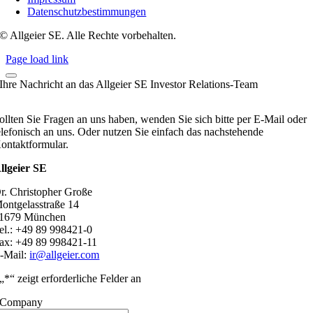
Datenschutzbestimmungen
© Allgeier SE. Alle Rechte vorbehalten.
Page load link
Ihre Nachricht an das Allgeier SE Investor Relations-Team
ollten Sie Fragen an uns haben, wenden Sie sich bitte per E-Mail oder
elefonisch an uns. Oder nutzen Sie einfach das nachstehende
ontaktformular.
llgeier SE
r. Christopher Große
ontgelasstraße 14
1679 München
el.: +49 89 998421-0
ax: +49 89 998421-11
-Mail:
ir@allgeier.com
„
*
“ zeigt erforderliche Felder an
Company