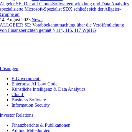
Allgeier SE: Der auf Cloud-Softwareentwicklung und Data Analytics
spezialisierte Microsoft-Spezialist SDX schließt sich der Allgeier-
Gruppe an
14. August 2023
|
News
|
ALLGEIER SE: Vorabbekanntmachung über die Veröffentlichung
von Finanzberichten gemäß § 114, 115, 117 WpHG
Lösungen
E-Government
Enterprise AI Low Code
Künstliche Intelligenz & Data Analytics
Cloud
Business Software
Information Security
Investor Relations
Finanzberichte & Publikationen
Ad hoc-Mitteilungen