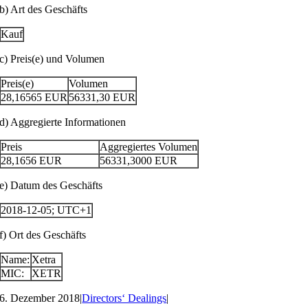
b) Art des Geschäfts
Kauf
c) Preis(e) und Volumen
Preis(e)
Volumen
28,16565
EUR
56331,30
EUR
d) Aggregierte Informationen
Preis
Aggregiertes Volumen
28,1656
EUR
56331,3000
EUR
e) Datum des Geschäfts
2018-12-05; UTC+1
f) Ort des Geschäfts
Name:
Xetra
MIC:
XETR
6. Dezember 2018
|
Directors‘ Dealings
|