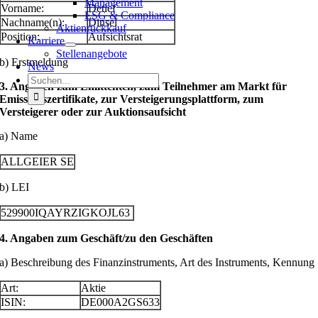
Management
Vorname:
Detlef
ESG & Compliance
Nachname(n):
Dinsel
Aktienrückkauf
Position:
Aufsichtsrat
Karriere
Stellenangebote
b) Erstmeldung
News
Suche
3. Angaben zum Emittenten, zum Teilnehmer am Markt für
nach:
Emissionszertifikate, zur Versteigerungsplattform, zum
Versteigerer oder zur Auktionsaufsicht
a) Name
ALLGEIER SE
b) LEI
529900IQAYRZIGKOJL63
4. Angaben zum Geschäft/zu den Geschäften
a) Beschreibung des Finanzinstruments, Art des Instruments, Kennung
Art:
Aktie
ISIN:
DE000A2GS633