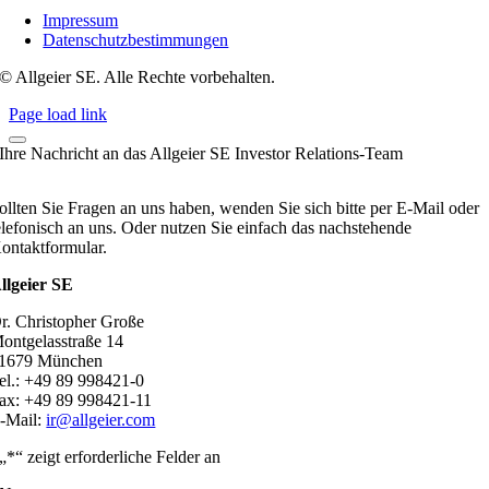
Impressum
Datenschutzbestimmungen
© Allgeier SE. Alle Rechte vorbehalten.
Page load link
Ihre Nachricht an das Allgeier SE Investor Relations-Team
ollten Sie Fragen an uns haben, wenden Sie sich bitte per E-Mail oder
elefonisch an uns. Oder nutzen Sie einfach das nachstehende
ontaktformular.
llgeier SE
r. Christopher Große
ontgelasstraße 14
1679 München
el.: +49 89 998421-0
ax: +49 89 998421-11
-Mail:
ir@allgeier.com
„
*
“ zeigt erforderliche Felder an