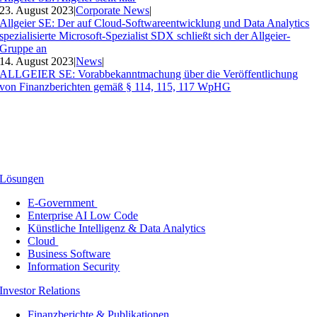
23. August 2023
|
Corporate News
|
Allgeier SE: Der auf Cloud-Softwareentwicklung und Data Analytics
spezialisierte Microsoft-Spezialist SDX schließt sich der Allgeier-
Gruppe an
14. August 2023
|
News
|
ALLGEIER SE: Vorabbekanntmachung über die Veröffentlichung
von Finanzberichten gemäß § 114, 115, 117 WpHG
Lösungen
E-Government
Enterprise AI Low Code
Künstliche Intelligenz & Data Analytics
Cloud
Business Software
Information Security
Investor Relations
Finanzberichte & Publikationen