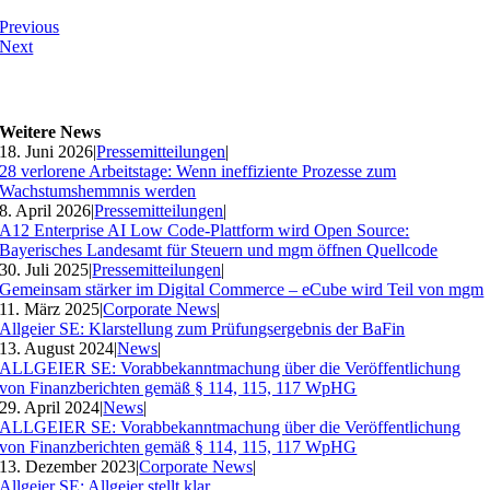
Previous
Next
Weitere News
18. Juni 2026
|
Pressemitteilungen
|
28 verlorene Arbeitstage: Wenn ineffiziente Prozesse zum
Wachstumshemmnis werden
8. April 2026
|
Pressemitteilungen
|
A12 Enterprise AI Low Code-Plattform wird Open Source:
Bayerisches Landesamt für Steuern und mgm öffnen Quellcode
30. Juli 2025
|
Pressemitteilungen
|
Gemeinsam stärker im Digital Commerce – eCube wird Teil von mgm
11. März 2025
|
Corporate News
|
Allgeier SE: Klarstellung zum Prüfungsergebnis der BaFin
13. August 2024
|
News
|
ALLGEIER SE: Vorabbekanntmachung über die Veröffentlichung
von Finanzberichten gemäß § 114, 115, 117 WpHG
29. April 2024
|
News
|
ALLGEIER SE: Vorabbekanntmachung über die Veröffentlichung
von Finanzberichten gemäß § 114, 115, 117 WpHG
13. Dezember 2023
|
Corporate News
|
Allgeier SE: Allgeier stellt klar