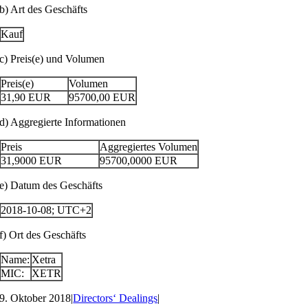
b) Art des Geschäfts
Kauf
c) Preis(e) und Volumen
Preis(e)
Volumen
31,90
EUR
95700,00
EUR
d) Aggregierte Informationen
Preis
Aggregiertes Volumen
31,9000
EUR
95700,0000
EUR
e) Datum des Geschäfts
2018-10-08; UTC+2
f) Ort des Geschäfts
Name:
Xetra
MIC:
XETR
9. Oktober 2018
|
Directors‘ Dealings
|