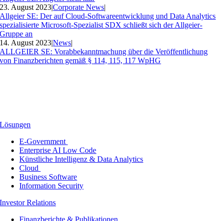
23. August 2023
|
Corporate News
|
Allgeier SE: Der auf Cloud-Softwareentwicklung und Data Analytics
spezialisierte Microsoft-Spezialist SDX schließt sich der Allgeier-
Gruppe an
14. August 2023
|
News
|
ALLGEIER SE: Vorabbekanntmachung über die Veröffentlichung
von Finanzberichten gemäß § 114, 115, 117 WpHG
Lösungen
E-Government
Enterprise AI Low Code
Künstliche Intelligenz & Data Analytics
Cloud
Business Software
Information Security
Investor Relations
Finanzberichte & Publikationen