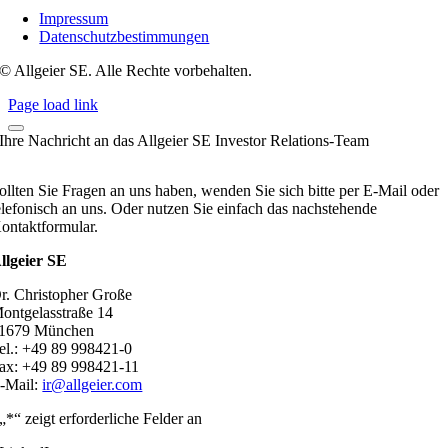
Impressum
Datenschutzbestimmungen
© Allgeier SE. Alle Rechte vorbehalten.
Page load link
Ihre Nachricht an das Allgeier SE Investor Relations-Team
ollten Sie Fragen an uns haben, wenden Sie sich bitte per E-Mail oder
elefonisch an uns. Oder nutzen Sie einfach das nachstehende
ontaktformular.
llgeier SE
r. Christopher Große
ontgelasstraße 14
1679 München
el.: +49 89 998421-0
ax: +49 89 998421-11
-Mail:
ir@allgeier.com
„
*
“ zeigt erforderliche Felder an