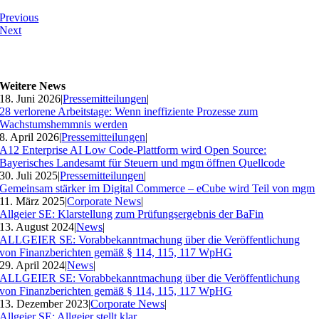
Previous
Next
Weitere News
18. Juni 2026
|
Pressemitteilungen
|
28 verlorene Arbeitstage: Wenn ineffiziente Prozesse zum
Wachstumshemmnis werden
8. April 2026
|
Pressemitteilungen
|
A12 Enterprise AI Low Code-Plattform wird Open Source:
Bayerisches Landesamt für Steuern und mgm öffnen Quellcode
30. Juli 2025
|
Pressemitteilungen
|
Gemeinsam stärker im Digital Commerce – eCube wird Teil von mgm
11. März 2025
|
Corporate News
|
Allgeier SE: Klarstellung zum Prüfungsergebnis der BaFin
13. August 2024
|
News
|
ALLGEIER SE: Vorabbekanntmachung über die Veröffentlichung
von Finanzberichten gemäß § 114, 115, 117 WpHG
29. April 2024
|
News
|
ALLGEIER SE: Vorabbekanntmachung über die Veröffentlichung
von Finanzberichten gemäß § 114, 115, 117 WpHG
13. Dezember 2023
|
Corporate News
|
Allgeier SE: Allgeier stellt klar