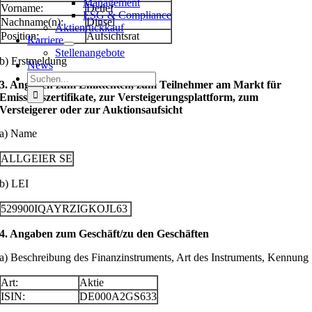
Management
Vorname:
Detlef
ESG & Compliance
Nachname(n):
Dinsel
Aktienrückkauf
Position:
Aufsichtsrat
Karriere
Stellenangebote
b) Erstmeldung
News
Suche
3. Angaben zum Emittenten, zum Teilnehmer am Markt für
nach:
Emissionszertifikate, zur Versteigerungsplattform, zum
Versteigerer oder zur Auktionsaufsicht
a) Name
ALLGEIER SE
b) LEI
529900IQAYRZIGKOJL63
4. Angaben zum Geschäft/zu den Geschäften
a) Beschreibung des Finanzinstruments, Art des Instruments, Kennung
Art:
Aktie
ISIN:
DE000A2GS633