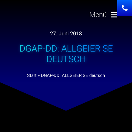
Zum
Inhalt
Menü
springen
27. Juni 2018
Lösungen
DGAP-DD: ALLGEIER SE
Über uns
DEUTSCH
Investor Relation
Start
»
DGAP-DD: ALLGEIER SE deutsch
Karriere
News