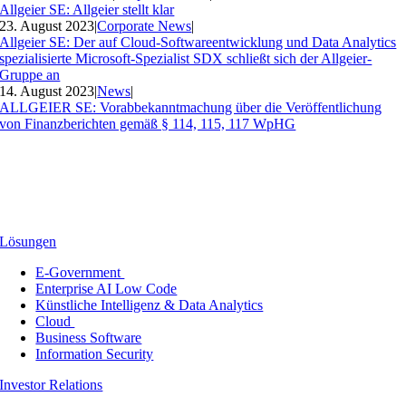
Allgeier SE: Allgeier stellt klar
23. August 2023
|
Corporate News
|
Allgeier SE: Der auf Cloud-Softwareentwicklung und Data Analytics
spezialisierte Microsoft-Spezialist SDX schließt sich der Allgeier-
Gruppe an
14. August 2023
|
News
|
ALLGEIER SE: Vorabbekanntmachung über die Veröffentlichung
von Finanzberichten gemäß § 114, 115, 117 WpHG
Lösungen
E-Government
Enterprise AI Low Code
Künstliche Intelligenz & Data Analytics
Cloud
Business Software
Information Security
Investor Relations