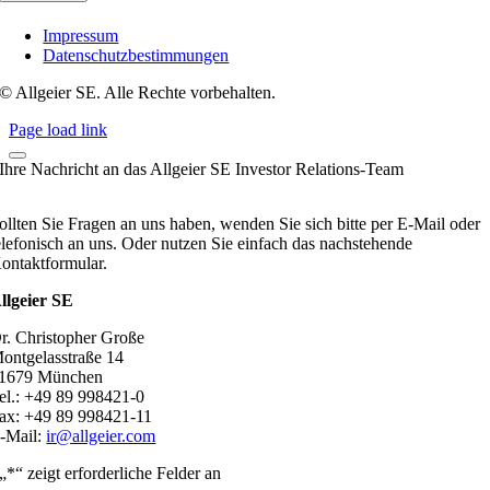
Impressum
Datenschutzbestimmungen
© Allgeier SE. Alle Rechte vorbehalten.
Page load link
Ihre Nachricht an das Allgeier SE Investor Relations-Team
ollten Sie Fragen an uns haben, wenden Sie sich bitte per E-Mail oder
elefonisch an uns. Oder nutzen Sie einfach das nachstehende
ontaktformular.
llgeier SE
r. Christopher Große
ontgelasstraße 14
1679 München
el.: +49 89 998421-0
ax: +49 89 998421-11
-Mail:
ir@allgeier.com
„
*
“ zeigt erforderliche Felder an