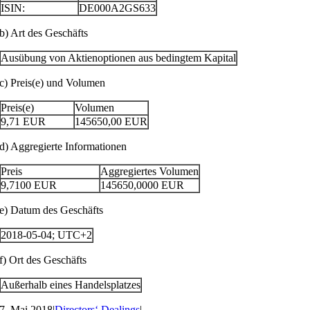
ISIN:
DE000A2GS633
b) Art des Geschäfts
Ausübung von Aktienoptionen aus bedingtem Kapital
c) Preis(e) und Volumen
Preis(e)
Volumen
9,71
EUR
145650,00
EUR
d) Aggregierte Informationen
Preis
Aggregiertes Volumen
9,7100
EUR
145650,0000
EUR
e) Datum des Geschäfts
2018-05-04; UTC+2
f) Ort des Geschäfts
Außerhalb eines Handelsplatzes
7. Mai 2018
|
Directors‘ Dealings
|