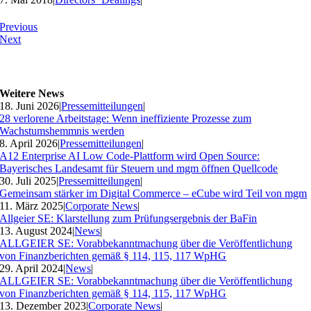
Previous
Next
Weitere News
18. Juni 2026
|
Pressemitteilungen
|
28 verlorene Arbeitstage: Wenn ineffiziente Prozesse zum
Wachstumshemmnis werden
8. April 2026
|
Pressemitteilungen
|
A12 Enterprise AI Low Code-Plattform wird Open Source:
Bayerisches Landesamt für Steuern und mgm öffnen Quellcode
30. Juli 2025
|
Pressemitteilungen
|
Gemeinsam stärker im Digital Commerce – eCube wird Teil von mgm
11. März 2025
|
Corporate News
|
Allgeier SE: Klarstellung zum Prüfungsergebnis der BaFin
13. August 2024
|
News
|
ALLGEIER SE: Vorabbekanntmachung über die Veröffentlichung
von Finanzberichten gemäß § 114, 115, 117 WpHG
29. April 2024
|
News
|
ALLGEIER SE: Vorabbekanntmachung über die Veröffentlichung
von Finanzberichten gemäß § 114, 115, 117 WpHG
13. Dezember 2023
|
Corporate News
|