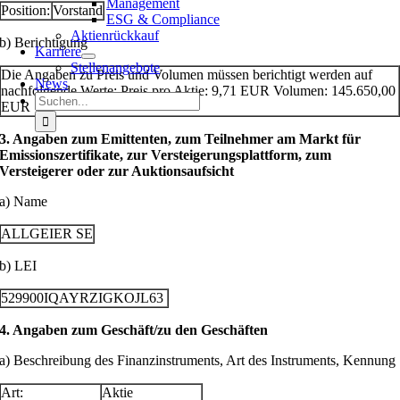
Management
Position:
Vorstand
ESG & Compliance
Aktienrückkauf
b) Berichtigung
Karriere
Stellenangebote
Die Angaben zu Preis und Volumen müssen berichtigt werden auf
News
nachfolgende Werte: Preis pro Aktie: 9,71 EUR Volumen: 145.650,00
Suche
EUR
nach:
3. Angaben zum Emittenten, zum Teilnehmer am Markt für
Emissionszertifikate, zur Versteigerungsplattform, zum
Versteigerer oder zur Auktionsaufsicht
a) Name
ALLGEIER SE
b) LEI
529900IQAYRZIGKOJL63
4. Angaben zum Geschäft/zu den Geschäften
a) Beschreibung des Finanzinstruments, Art des Instruments, Kennung
Art:
Aktie