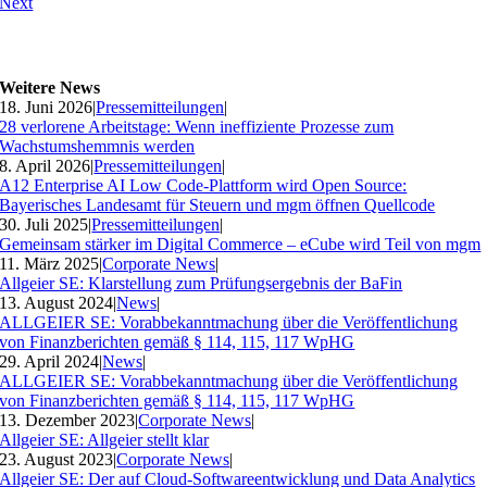
Next
Weitere News
18. Juni 2026
|
Pressemitteilungen
|
28 verlorene Arbeitstage: Wenn ineffiziente Prozesse zum
Wachstumshemmnis werden
8. April 2026
|
Pressemitteilungen
|
A12 Enterprise AI Low Code-Plattform wird Open Source:
Bayerisches Landesamt für Steuern und mgm öffnen Quellcode
30. Juli 2025
|
Pressemitteilungen
|
Gemeinsam stärker im Digital Commerce – eCube wird Teil von mgm
11. März 2025
|
Corporate News
|
Allgeier SE: Klarstellung zum Prüfungsergebnis der BaFin
13. August 2024
|
News
|
ALLGEIER SE: Vorabbekanntmachung über die Veröffentlichung
von Finanzberichten gemäß § 114, 115, 117 WpHG
29. April 2024
|
News
|
ALLGEIER SE: Vorabbekanntmachung über die Veröffentlichung
von Finanzberichten gemäß § 114, 115, 117 WpHG
13. Dezember 2023
|
Corporate News
|
Allgeier SE: Allgeier stellt klar
23. August 2023
|
Corporate News
|
Allgeier SE: Der auf Cloud-Softwareentwicklung und Data Analytics