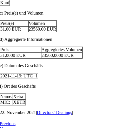
Kauf
c) Preis(e) und Volumen
Preis(e)
Volumen
31,00
EUR
23560,00
EUR
d) Aggregierte Informationen
Preis
Aggregiertes Volumen
31,0000
EUR
23560,0000
EUR
e) Datum des Geschäfts
2021-11-19; UTC+1
f) Ort des Geschäfts
Name:
Xetra
MIC:
XETR
22. November 2021
|
Directors‘ Dealings
|
Previous