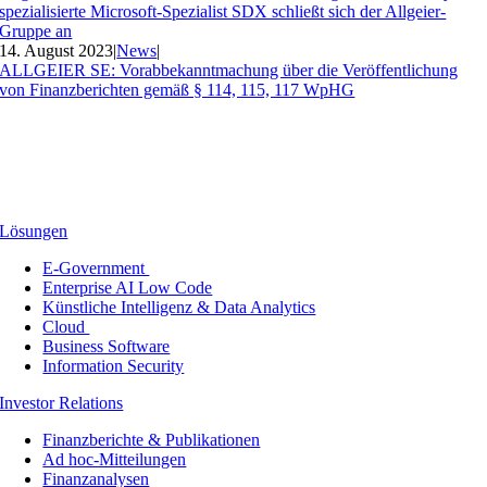
spezialisierte Microsoft-Spezialist SDX schließt sich der Allgeier-
Gruppe an
14. August 2023
|
News
|
ALLGEIER SE: Vorabbekanntmachung über die Veröffentlichung
von Finanzberichten gemäß § 114, 115, 117 WpHG
Lösungen
E-Government
Enterprise AI Low Code
Künstliche Intelligenz & Data Analytics
Cloud
Business Software
Information Security
Investor Relations
Finanzberichte & Publikationen
Ad hoc-Mitteilungen
Finanzanalysen