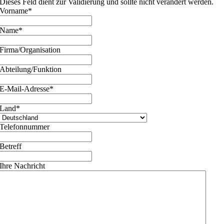
Dieses Feld dient zur Validierung und sollte nicht verändert werden.
Vorname
*
Name
*
Firma/Organisation
Abteilung/Funktion
E-Mail-Adresse
*
Land
*
Telefonnummer
Betreff
Ihre Nachricht