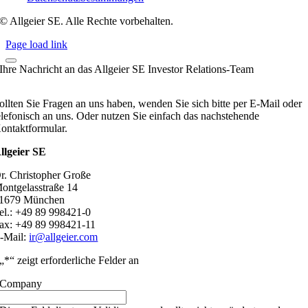
© Allgeier SE. Alle Rechte vorbehalten.
Page load link
Ihre Nachricht an das Allgeier SE Investor Relations-Team
ollten Sie Fragen an uns haben, wenden Sie sich bitte per E-Mail oder
elefonisch an uns. Oder nutzen Sie einfach das nachstehende
ontaktformular.
llgeier SE
r. Christopher Große
ontgelasstraße 14
1679 München
el.: +49 89 998421-0
ax: +49 89 998421-11
-Mail:
ir@allgeier.com
„
*
“ zeigt erforderliche Felder an
Company