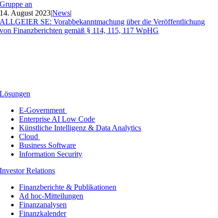
Gruppe an
14. August 2023
|
News
|
ALLGEIER SE: Vorabbekanntmachung über die Veröffentlichung
von Finanzberichten gemäß § 114, 115, 117 WpHG
Lösungen
E-Government
Enterprise AI Low Code
Künstliche Intelligenz & Data Analytics
Cloud
Business Software
Information Security
Investor Relations
Finanzberichte & Publikationen
Ad hoc-Mitteilungen
Finanzanalysen
Finanzkalender