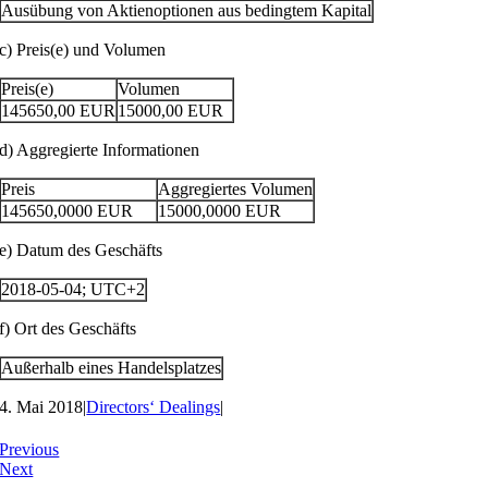
Ausübung von Aktienoptionen aus bedingtem Kapital
c) Preis(e) und Volumen
Preis(e)
Volumen
145650,00
EUR
15000,00
EUR
d) Aggregierte Informationen
Preis
Aggregiertes Volumen
145650,0000
EUR
15000,0000
EUR
e) Datum des Geschäfts
2018-05-04; UTC+2
f) Ort des Geschäfts
Außerhalb eines Handelsplatzes
4. Mai 2018
|
Directors‘ Dealings
|
Previous
Next