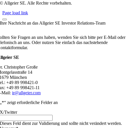
© Allgeier SE. Alle Rechte vorbehalten.
Page load link
Ihre Nachricht an das Allgeier SE Investor Relations-Team
ollten Sie Fragen an uns haben, wenden Sie sich bitte per E-Mail oder
elefonisch an uns. Oder nutzen Sie einfach das nachstehende
ontaktformular.
llgeier SE
r. Christopher Große
ontgelasstraße 14
1679 München
el.: +49 89 998421-0
ax: +49 89 998421-11
-Mail:
ir@allgeier.com
„
*
“ zeigt erforderliche Felder an
X/Twitter
Dieses Feld dient zur Validierung und sollte nicht verändert werden.