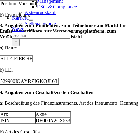
Management
Position:
Vorstand
ESG & Compliance
Aktienrückkauf
b) Erstmeldung
Karriere
Stellenangebote
3. Angaben zum Emittenten, zum Teilnehmer am Markt für
News
Emissionszertifikate, zur Versteigerungsplattform, zum
Suche
Versteigerer oder zur Auktionsaufsicht
nach:
a) Name
ALLGEIER SE
b) LEI
529900IQAYRZIGKOJL63
4. Angaben zum Geschäft/zu den Geschäften
a) Beschreibung des Finanzinstruments, Art des Instruments, Kennung
Art:
Aktie
ISIN:
DE000A2GS633
b) Art des Geschäfts