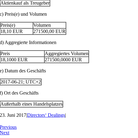
Aktienkauf als Treugeber
c) Preis(e) und Volumen
Preis(e)
Volumen
18,10
EUR
271500,00
EUR
d) Aggregierte Informationen
Preis
Aggregiertes Volumen
18,1000
EUR
271500,0000
EUR
e) Datum des Geschäfts
2017-06-21; UTC+2
f) Ort des Geschäfts
Außerhalb eines Handelsplatzes
23. Juni 2017
|
Directors‘ Dealings
|
Previous
Next