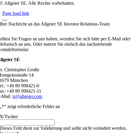
© Allgeier SE. Alle Rechte vorbehalten.
Page load link
Ihre Nachricht an das Allgeier SE Investor Relations-Team
ollten Sie Fragen an uns haben, wenden Sie sich bitte per E-Mail oder
elefonisch an uns. Oder nutzen Sie einfach das nachstehende
ontaktformular.
llgeier SE
r. Christopher Große
ontgelasstraße 14
1679 München
el.: +49 89 998421-0
ax: +49 89 998421-11
-Mail:
ir@allgeier.com
„
*
“ zeigt erforderliche Felder an
X/Twitter
Dieses Feld dient zur Validierung und sollte nicht verändert werden.