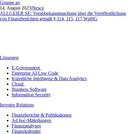
Gruppe an
14. August 2023
|
News
|
ALLGEIER SE: Vorabbekanntmachung über die Veröffentlichung
von Finanzberichten gemäß § 114, 115, 117 WpHG
Lösungen
E-Government
Enterprise AI Low Code
Künstliche Intelligenz & Data Analytics
Cloud
Business Software
Information Security
Investor Relations
Finanzberichte & Publikationen
Ad hoc-Mitteilungen
Finanzanalysen
Finanzkalender