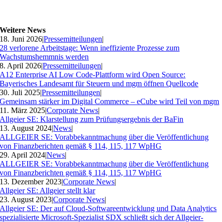
Weitere News
18. Juni 2026
|
Pressemitteilungen
|
28 verlorene Arbeitstage: Wenn ineffiziente Prozesse zum
Wachstumshemmnis werden
8. April 2026
|
Pressemitteilungen
|
A12 Enterprise AI Low Code-Plattform wird Open Source:
Bayerisches Landesamt für Steuern und mgm öffnen Quellcode
30. Juli 2025
|
Pressemitteilungen
|
Gemeinsam stärker im Digital Commerce – eCube wird Teil von mgm
11. März 2025
|
Corporate News
|
Allgeier SE: Klarstellung zum Prüfungsergebnis der BaFin
13. August 2024
|
News
|
ALLGEIER SE: Vorabbekanntmachung über die Veröffentlichung
von Finanzberichten gemäß § 114, 115, 117 WpHG
29. April 2024
|
News
|
ALLGEIER SE: Vorabbekanntmachung über die Veröffentlichung
von Finanzberichten gemäß § 114, 115, 117 WpHG
13. Dezember 2023
|
Corporate News
|
Allgeier SE: Allgeier stellt klar
23. August 2023
|
Corporate News
|
Allgeier SE: Der auf Cloud-Softwareentwicklung und Data Analytics
spezialisierte Microsoft-Spezialist SDX schließt sich der Allgeier-