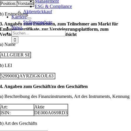
Management
Position:
Vorstand
ESG & Compliance
Aktienrückkauf
b) Erstmeldung
Karriere
Stellenangebote
3. Angaben zum Emittenten, zum Teilnehmer am Markt für
News
Emissionszertifikate, zur Versteigerungsplattform, zum
Suche
Versteigerer oder zur Auktionsaufsicht
nach:
a) Name
ALLGEIER SE
b) LEI
529900IQAYRZIGKOJL63
4. Angaben zum Geschäft/zu den Geschäften
a) Beschreibung des Finanzinstruments, Art des Instruments, Kennung
Art:
Aktie
ISIN:
DE000A0S9RD3
b) Art des Geschäfts