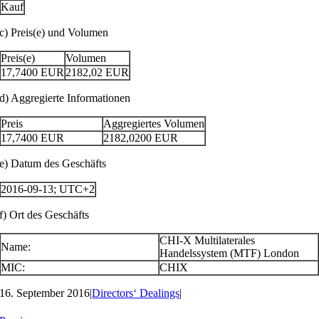
Kauf
c) Preis(e) und Volumen
Preis(e)
Volumen
17,7400
EUR
2182,02
EUR
d) Aggregierte Informationen
Preis
Aggregiertes Volumen
17,7400
EUR
2182,0200
EUR
e) Datum des Geschäfts
2016-09-13; UTC+2
f) Ort des Geschäfts
CHI-X Multilaterales
Name:
Handelssystem (MTF) London
MIC:
CHIX
16. September 2016
|
Directors‘ Dealings
|