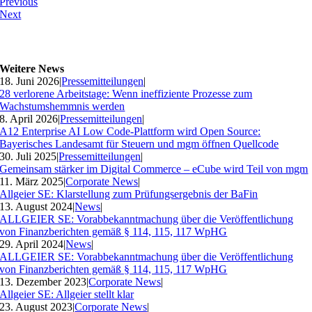
Previous
Next
Weitere News
18. Juni 2026
|
Pressemitteilungen
|
28 verlorene Arbeitstage: Wenn ineffiziente Prozesse zum
Wachstumshemmnis werden
8. April 2026
|
Pressemitteilungen
|
A12 Enterprise AI Low Code-Plattform wird Open Source:
Bayerisches Landesamt für Steuern und mgm öffnen Quellcode
30. Juli 2025
|
Pressemitteilungen
|
Gemeinsam stärker im Digital Commerce – eCube wird Teil von mgm
11. März 2025
|
Corporate News
|
Allgeier SE: Klarstellung zum Prüfungsergebnis der BaFin
13. August 2024
|
News
|
ALLGEIER SE: Vorabbekanntmachung über die Veröffentlichung
von Finanzberichten gemäß § 114, 115, 117 WpHG
29. April 2024
|
News
|
ALLGEIER SE: Vorabbekanntmachung über die Veröffentlichung
von Finanzberichten gemäß § 114, 115, 117 WpHG
13. Dezember 2023
|
Corporate News
|
Allgeier SE: Allgeier stellt klar
23. August 2023
|
Corporate News
|