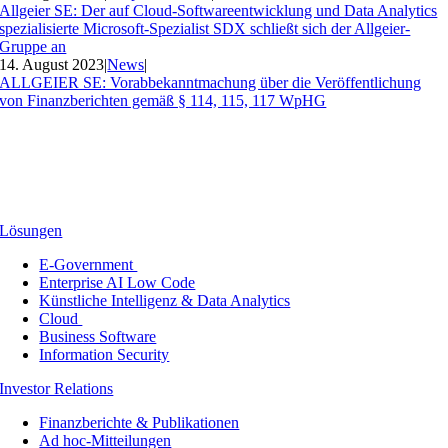
Allgeier SE: Der auf Cloud-Softwareentwicklung und Data Analytics
spezialisierte Microsoft-Spezialist SDX schließt sich der Allgeier-
Gruppe an
14. August 2023
|
News
|
ALLGEIER SE: Vorabbekanntmachung über die Veröffentlichung
von Finanzberichten gemäß § 114, 115, 117 WpHG
Lösungen
E-Government
Enterprise AI Low Code
Künstliche Intelligenz & Data Analytics
Cloud
Business Software
Information Security
Investor Relations
Finanzberichte & Publikationen
Ad hoc-Mitteilungen