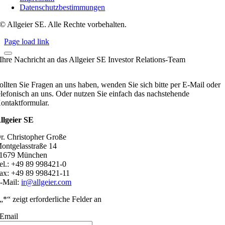
Datenschutzbestimmungen
© Allgeier SE. Alle Rechte vorbehalten.
Page load link
Ihre Nachricht an das Allgeier SE Investor Relations-Team
ollten Sie Fragen an uns haben, wenden Sie sich bitte per E-Mail oder
elefonisch an uns. Oder nutzen Sie einfach das nachstehende
ontaktformular.
llgeier SE
r. Christopher Große
ontgelasstraße 14
1679 München
el.: +49 89 998421-0
ax: +49 89 998421-11
-Mail:
ir@allgeier.com
„
*
“ zeigt erforderliche Felder an
Email