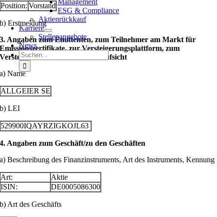
Management
Position:
Vorstand
ESG & Compliance
Aktienrückkauf
b) Erstmeldung
Karriere
Stellenangebote
3. Angaben zum Emittenten, zum Teilnehmer am Markt für
News
Emissionszertifikate, zur Versteigerungsplattform, zum
Suche
Versteigerer oder zur Auktionsaufsicht
nach:
a) Name
ALLGEIER SE
b) LEI
529900IQAYRZIGKOJL63
4. Angaben zum Geschäft/zu den Geschäften
a) Beschreibung des Finanzinstruments, Art des Instruments, Kennung
Art:
Aktie
ISIN:
DE0005086300
b) Art des Geschäfts