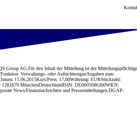
Konta
Group AG.Für den Inhalt der Mitteilung ist der Mitteilungspflichtig
: Verwaltungs- oder AufsichtsorganAngaben zum
ufDatum: 15.06.2015Kurs/Preis: 17,00Währung: EURStückzahl:
traße 1281679 MünchenDeutschlandISIN: DE0005086300WKN:
orporate News/Finanznachrichten und Pressemitteilungen.DGAP-