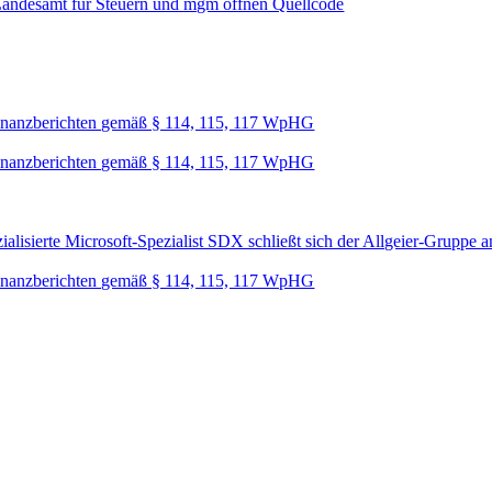
Landesamt für Steuern und mgm öffnen Quellcode
nanzberichten gemäß § 114, 115, 117 WpHG
nanzberichten gemäß § 114, 115, 117 WpHG
lisierte Microsoft-Spezialist SDX schließt sich der Allgeier-Gruppe a
nanzberichten gemäß § 114, 115, 117 WpHG