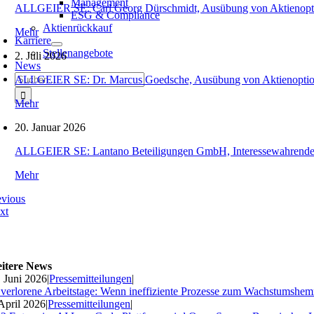
Management
ALLGEIER SE: Carl Georg Dürschmidt, Ausübung von Aktienopt
ESG & Compliance
Aktienrückkauf
Mehr
Karriere
Stellenangebote
2. Juli 2026
News
Suche
ALLGEIER SE: Dr. Marcus Goedsche, Ausübung von Aktienopti
nach:
Mehr
20. Januar 2026
ALLGEIER SE: Lantano Beteiligungen GmbH, Interessewahrende O
Mehr
evious
xt
itere News
. Juni 2026
|
Pressemitteilungen
|
 verlorene Arbeitstage: Wenn ineffiziente Prozesse zum Wachstumshe
 April 2026
|
Pressemitteilungen
|