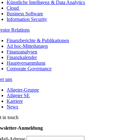
Künstliche Intelligenz & Data Analytics
Cloud
Business Software
Information Security
vestor Relations
Finanzberichte & Publikationen
Ad hoc-Mitteilungen
Finanzanalysen
Finanzkalender
Hauptversammlung
Corporate Governance
er uns
Allgeier-Gruppe
Allgeier SE
Karriere
News
t in touch
wsletter-Anmeldung
Mail-Adresse