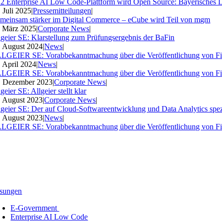
2 Enterprise AI Low Code-Plattform wird Open Source: Bayerisches 
. Juli 2025
|
Pressemitteilungen
|
meinsam stärker im Digital Commerce – eCube wird Teil von mgm
. März 2025
|
Corporate News
|
lgeier SE: Klarstellung zum Prüfungsergebnis der BaFin
. August 2024
|
News
|
LGEIER SE: Vorabbekanntmachung über die Veröffentlichung von Fi
. April 2024
|
News
|
LGEIER SE: Vorabbekanntmachung über die Veröffentlichung von Fi
. Dezember 2023
|
Corporate News
|
geier SE: Allgeier stellt klar
. August 2023
|
Corporate News
|
lgeier SE: Der auf Cloud-Softwareentwicklung und Data Analytics spezia
. August 2023
|
News
|
LGEIER SE: Vorabbekanntmachung über die Veröffentlichung von Fi
sungen
E-Government
Enterprise AI Low Code