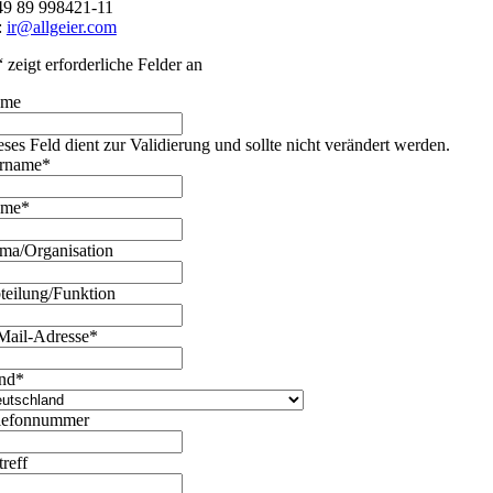
49 89 998421-11
:
ir@allgeier.com
“ zeigt erforderliche Felder an
ame
eses Feld dient zur Validierung und sollte nicht verändert werden.
rname
*
ame
*
rma/Organisation
teilung/Funktion
Mail-Adresse
*
nd
*
lefonnummer
treff