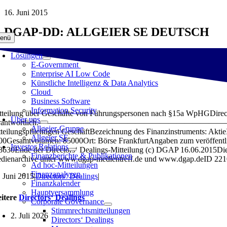
Zum
16. Juni 2015
Inhalt
DGAP-DD: ALLGEIER SE DEUTSCH
springen
enü
Lösungen
E-Government
Enterprise AI Low Code
Künstliche Intelligenz & Data Analytics
Cloud
Business Software
Information Security
tteilung über Geschäfte von Führungspersonen nach §15a WpHGDirectors
Über uns
rantwortlich.—————————————————————————Angaben zum Mit
Allgeier-Gruppe
tteilungspflichtigen GeschäftBezeichnung des Finanzinstruments: A
Allgeier SE
00Gesamtvolumen: 85000Ort: Börse FrankfurtAngaben zum veröffe
Investor Relations
8630Ende der Directors‘ Dealings-Mitteilung (c) DGAP 16.06.2015Die
Finanzberichte & Publikationen
dienarchive unter www.dgap-medientreff.de und www.dgap.deID 22
Ad hoc-Mitteilungen
Finanzanalysen
. Juni 2015
|
Directors‘ Dealings
|
Finanzkalender
Hauptversammlung
itere
Directors‘ Dealings
Corporate Governance
Stimmrechtsmitteilungen
2. Juli 2026
Directors‘ Dealings