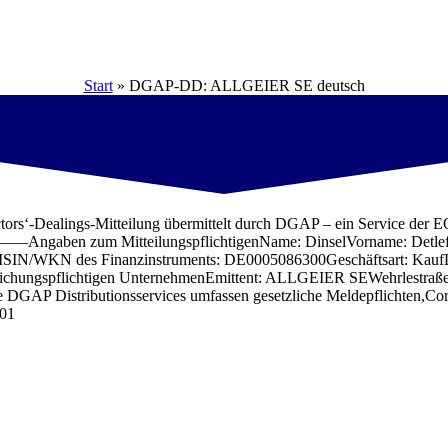
Start
»
DGAP-DD: ALLGEIER SE deutsch
‘-Dealings-Mitteilung übermittelt durch DGAP – ein Service der EQS 
teilungspflichtigenName: DinselVorname: DetlefFunktion
ktieISIN/WKN des Finanzinstruments: DE0005086300Geschäftsart: Ka
ntlichungspflichtigen UnternehmenEmittent: ALLGEIER SEWehrles
 DGAP Distributionsservices umfassen gesetzliche Meldepflichten,C
101