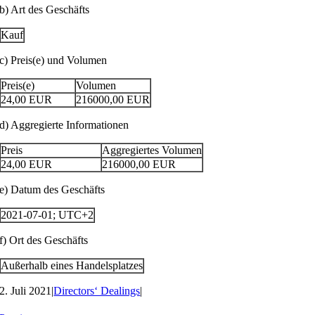
b) Art des Geschäfts
Kauf
c) Preis(e) und Volumen
Preis(e)
Volumen
24,00
EUR
216000,00
EUR
d) Aggregierte Informationen
Preis
Aggregiertes Volumen
24,00
EUR
216000,00
EUR
e) Datum des Geschäfts
2021-07-01; UTC+2
f) Ort des Geschäfts
Außerhalb eines Handelsplatzes
2. Juli 2021
|
Directors‘ Dealings
|