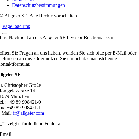
Datenschutzbestimmungen
© Allgeier SE. Alle Rechte vorbehalten.
Page load link
Ihre Nachricht an das Allgeier SE Investor Relations-Team
ollten Sie Fragen an uns haben, wenden Sie sich bitte per E-Mail oder
elefonisch an uns. Oder nutzen Sie einfach das nachstehende
ontaktformular.
llgeier SE
r. Christopher Große
ontgelasstraße 14
1679 München
el.: +49 89 998421-0
ax: +49 89 998421-11
-Mail:
ir@allgeier.com
„
*
“ zeigt erforderliche Felder an
Email