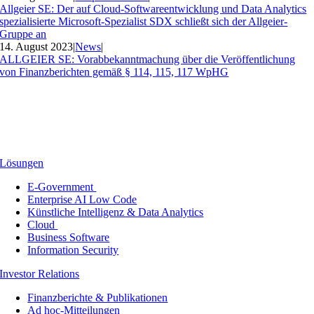
Allgeier SE: Der auf Cloud-Softwareentwicklung und Data Analytics
spezialisierte Microsoft-Spezialist SDX schließt sich der Allgeier-
Gruppe an
14. August 2023
|
News
|
ALLGEIER SE: Vorabbekanntmachung über die Veröffentlichung
von Finanzberichten gemäß § 114, 115, 117 WpHG
Lösungen
E-Government
Enterprise AI Low Code
Künstliche Intelligenz & Data Analytics
Cloud
Business Software
Information Security
Investor Relations
Finanzberichte & Publikationen
Ad hoc-Mitteilungen