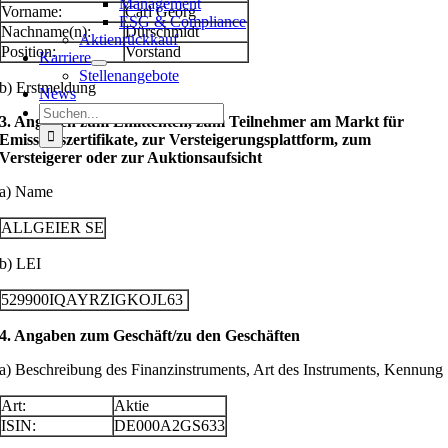
Management
Vorname:
Carl Georg
ESG & Compliance
Nachname(n):
Dürschmidt
Aktienrückkauf
Position:
Vorstand
Karriere
Stellenangebote
b) Erstmeldung
News
Suche
3. Angaben zum Emittenten, zum Teilnehmer am Markt für
nach:
Emissionszertifikate, zur Versteigerungsplattform, zum
Versteigerer oder zur Auktionsaufsicht
a) Name
ALLGEIER SE
b) LEI
529900IQAYRZIGKOJL63
4. Angaben zum Geschäft/zu den Geschäften
a) Beschreibung des Finanzinstruments, Art des Instruments, Kennung
Art:
Aktie
ISIN:
DE000A2GS633