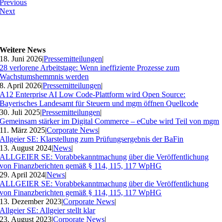
Previous
Next
Weitere News
18. Juni 2026
|
Pressemitteilungen
|
28 verlorene Arbeitstage: Wenn ineffiziente Prozesse zum
Wachstumshemmnis werden
8. April 2026
|
Pressemitteilungen
|
A12 Enterprise AI Low Code-Plattform wird Open Source:
Bayerisches Landesamt für Steuern und mgm öffnen Quellcode
30. Juli 2025
|
Pressemitteilungen
|
Gemeinsam stärker im Digital Commerce – eCube wird Teil von mgm
11. März 2025
|
Corporate News
|
Allgeier SE: Klarstellung zum Prüfungsergebnis der BaFin
13. August 2024
|
News
|
ALLGEIER SE: Vorabbekanntmachung über die Veröffentlichung
von Finanzberichten gemäß § 114, 115, 117 WpHG
29. April 2024
|
News
|
ALLGEIER SE: Vorabbekanntmachung über die Veröffentlichung
von Finanzberichten gemäß § 114, 115, 117 WpHG
13. Dezember 2023
|
Corporate News
|
Allgeier SE: Allgeier stellt klar
23. August 2023
|
Corporate News
|