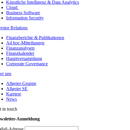
Künstliche Intelligenz & Data Analytics
Cloud
Business Software
Information Security
vestor Relations
Finanzberichte & Publikationen
Ad hoc-Mitteilungen
Finanzanalysen
Finanzkalender
Hauptversammlung
Corporate Governance
er uns
Allgeier-Gruppe
Allgeier SE
Karriere
News
t in touch
wsletter-Anmeldung
Mail-Adresse