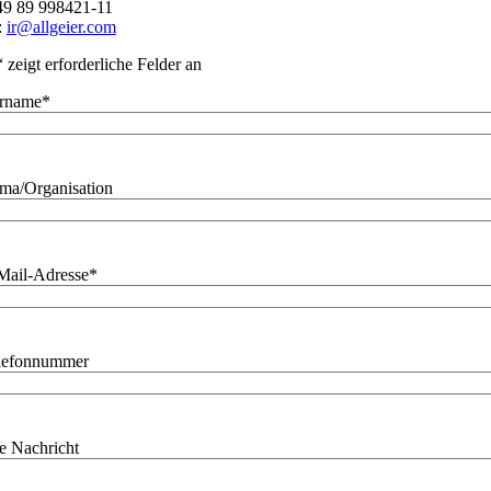
49 89 998421-11
:
ir@allgeier.com
“ zeigt erforderliche Felder an
rname
*
rma/Organisation
Mail-Adresse
*
lefonnummer
re Nachricht