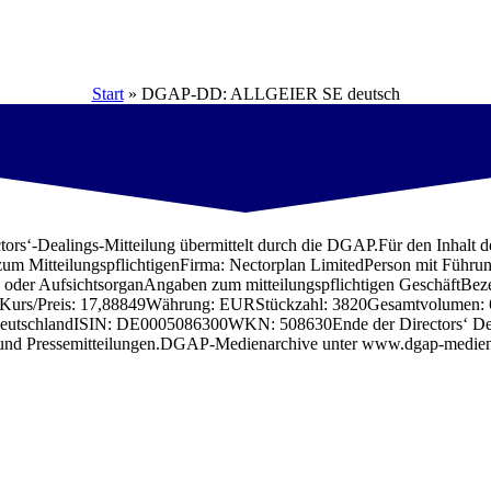
Start
»
DGAP-DD: ALLGEIER SE deutsch
-Dealings-Mitteilung übermittelt durch die DGAP.Für den Inhalt der M
nFirma: Nectorplan LimitedPerson mit Führungsaufgabe wel
 oder AufsichtsorganAngaben zum mitteilungspflichtigen GeschäftBe
Kurs/Preis: 17,88849Währung: EURStückzahl: 3820Gesamtvolumen: 68
schlandISIN: DE0005086300WKN: 508630Ende der Directors‘ Deali
en und Pressemitteilungen.DGAP-Medienarchive unter www.dgap-medi