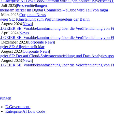
2 Enterprise AI Low Code-Plattform wird Open Source: Bayerisches 
. Juli 2025
|
Pressemitteilungen
|
meinsam stärker im Digital Commerce – eCube wird Teil von mgm
. März 2025
|
Corporate News
|
lgeier SE: Klarstellung zum Prüfungsergebnis der BaFin
. August 2024
|
News
|
LGEIER SE: Vorabbekanntmachung über die Veröffentlichung von Fi
. April 2024
|
News
|
LGEIER SE: Vorabbekanntmachung über die Veröffentlichung von Fi
. Dezember 2023
|
Corporate News
|
geier SE: Allgeier stellt klar
. August 2023
|
Corporate News
|
lgeier SE: Der auf Cloud-Softwareentwicklung und Data Analytics spezia
. August 2023
|
News
|
LGEIER SE: Vorabbekanntmachung über die Veröffentlichung von Fi
sungen
E-Government
Enterprise AI Low Code