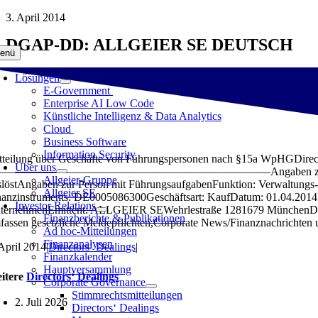
Zum
3. April 2014
Inhalt
DGAP-DD: ALLGEIER SE DEUTSCH
springen
enü
Lösungen
E-Government
Enterprise AI Low Code
Künstliche Intelligenz & Data Analytics
Cloud
Business Software
Information Security
tteilung über Geschäfte von Führungspersonen nach §15a WpHGDirectors‘
Über uns
———————————————————————Angaben zum Mitteilungspflichtige
Allgeier-Gruppe
slöstAngaben zur Person mit FührungsaufgabenFunktion: Verwaltungs-
Allgeier SE
nanzinstruments: DE0005086300Geschäftsart: KaufDatum: 01.04.2014
Investor Relations
ternehmenEmittent: ALLGEIER SEWehrlestraße 1281679 MünchenDeut
Finanzberichte & Publikationen
fassen gesetzliche Meldepflichten,Corporate News/Finanznachricht
Ad hoc-Mitteilungen
Finanzanalysen
 April 2014
|
Directors‘ Dealings
|
Finanzkalender
Hauptversammlung
itere
Directors‘ Dealings
Corporate Governance
Stimmrechtsmitteilungen
2. Juli 2026
Directors‘ Dealings