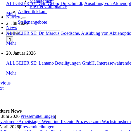
Management
ALLGEIER SE: Carl Georg Dürschmidt, Ausübung von Aktienopt
ESG & Compliance
Aktienrückkauf
Mehr
Karriere
Stellenangebote
2. Juli 2026
News
Suche
ALLGEIER SE: Dr. Marcus Goedsche, Ausübung von Aktienopti
nach:
Mehr
20. Januar 2026
ALLGEIER SE: Lantano Beteiligungen GmbH, Interessewahrende O
Mehr
evious
xt
itere News
. Juni 2026
|
Pressemitteilungen
|
 verlorene Arbeitstage: Wenn ineffiziente Prozesse zum Wachstumshe
 April 2026
|
Pressemitteilungen
|