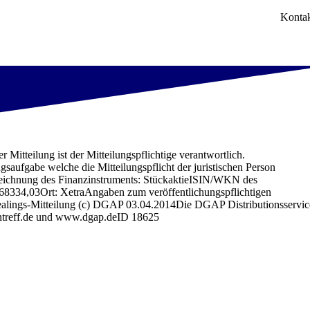
Konta
itteilung ist der Mitteilungspflichtige verantwortlich.
che die Mitteilungspflicht der juristischen Person
zeichnung des Finanzinstruments: StückaktieISIN/WKN des
334,03Ort: XetraAngaben zum veröffentlichungspflichtigen
ngs-Mitteilung (c) DGAP 03.04.2014Die DGAP Distributionsservic
entreff.de und www.dgap.deID 18625