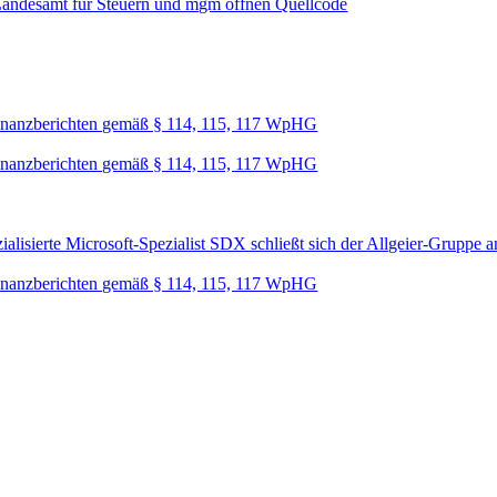
Landesamt für Steuern und mgm öffnen Quellcode
nanzberichten gemäß § 114, 115, 117 WpHG
nanzberichten gemäß § 114, 115, 117 WpHG
lisierte Microsoft-Spezialist SDX schließt sich der Allgeier-Gruppe a
nanzberichten gemäß § 114, 115, 117 WpHG