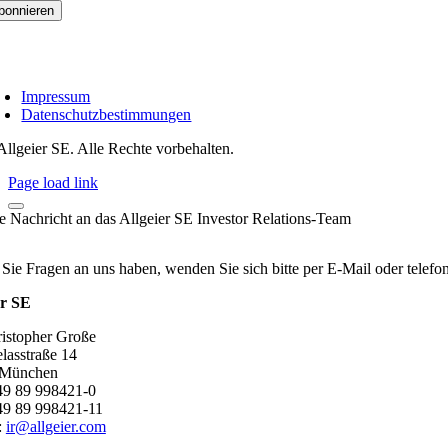
Impressum
Datenschutzbestimmungen
Allgeier SE. Alle Rechte vorbehalten.
Page load link
re Nachricht an das Allgeier SE Investor Relations-Team
 Sie Fragen an uns haben, wenden Sie sich bitte per E-Mail oder telef
er SE
ristopher Große
lasstraße 14
 München
+49 89 998421-0
49 89 998421-11
:
ir@allgeier.com