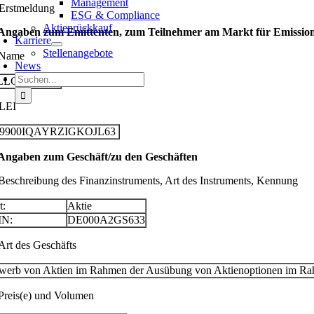
Management
 Erstmeldung
ESG & Compliance
Aktienrückkauf
 Angaben zum Emittenten, zum Teilnehmer am Markt für Emissionsz
Karriere
Stellenangebote
 Name
News
Suche
LLGEIER SE
nach:
 LEI
29900IQAYRZIGKOJL63
 Angaben zum Geschäft/zu den Geschäften
 Beschreibung des Finanzinstruments, Art des Instruments, Kennung
t:
Aktie
IN:
DE000A2GS633
 Art des Geschäfts
werb von Aktien im Rahmen der Ausübung von Aktienoptionen im Rah
 Preis(e) und Volumen