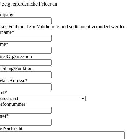
“ zeigt erforderliche Felder an
mpany
eses Feld dient zur Validierung und sollte nicht verändert werden.
rname
*
ame
*
rma/Organisation
teilung/Funktion
Mail-Adresse
*
nd
*
lefonnummer
treff
re Nachricht