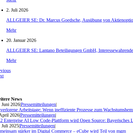
2. Juli 2026
ALLGEIER SE: Dr. Marcus Goedsche, Ausübung von Aktienopti
Mehr
20. Januar 2026
ALLGEIER SE: Lantano Beteiligungen GmbH, Interessewahrende O
Mehr
evious
xt
itere News
. Juni 2026
|
Pressemitteilungen
|
 verlorene Arbeitstage: Wenn ineffiziente Prozesse zum Wachstumshe
 April 2026
|
Pressemitteilungen
|
2 Enterprise AI Low Code-Plattform wird Open Source: Bayerisches 
. Juli 2025
|
Pressemitteilungen
|
meinsam stärker im Digital Commerce – eCube wird Teil von mgm