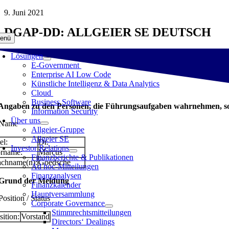
Zum
9. Juni 2021
Inhalt
DGAP-DD: ALLGEIER SE DEUTSCH
springen
enü
Lösungen
E-Government
Enterprise AI Low Code
Künstliche Intelligenz & Data Analytics
Cloud
Business Software
 Angaben zu den Personen, die Führungsaufgaben wahrnehmen, so
Information Security
Über uns
 Name
Allgeier-Gruppe
Allgeier SE
el:
Dr.
Investor Relations
rname:
Marcus
Finanzberichte & Publikationen
chname(n):
Goedsche
Ad hoc-Mitteilungen
Finanzanalysen
 Grund der Meldung
Finanzkalender
Hauptversammlung
Position / Status
Corporate Governance
Stimmrechtsmitteilungen
sition:
Vorstand
Directors‘ Dealings