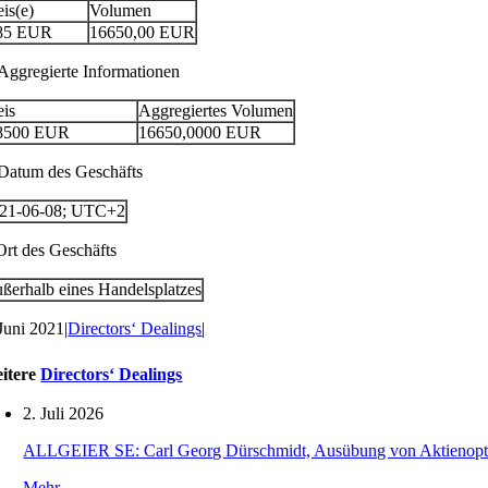
eis(e)
Volumen
85
EUR
16650,00
EUR
 Aggregierte Informationen
eis
Aggregiertes Volumen
8500
EUR
16650,0000
EUR
 Datum des Geschäfts
21-06-08; UTC+2
 Ort des Geschäfts
ßerhalb eines Handelsplatzes
 Juni 2021
|
Directors‘ Dealings
|
itere
Directors‘ Dealings
2. Juli 2026
ALLGEIER SE: Carl Georg Dürschmidt, Ausübung von Aktienopt
Mehr