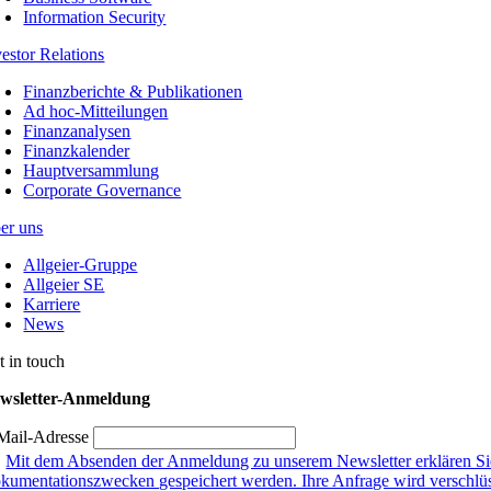
Information Security
vestor Relations
Finanzberichte & Publikationen
Ad hoc-Mitteilungen
Finanzanalysen
Finanzkalender
Hauptversammlung
Corporate Governance
er uns
Allgeier-Gruppe
Allgeier SE
Karriere
News
t in touch
wsletter-Anmeldung
Mail-Adresse
Mit dem Absenden der Anmeldung zu unserem Newsletter erklären Sie
kumentationszwecken gespeichert werden. Ihre Anfrage wird verschlüsse