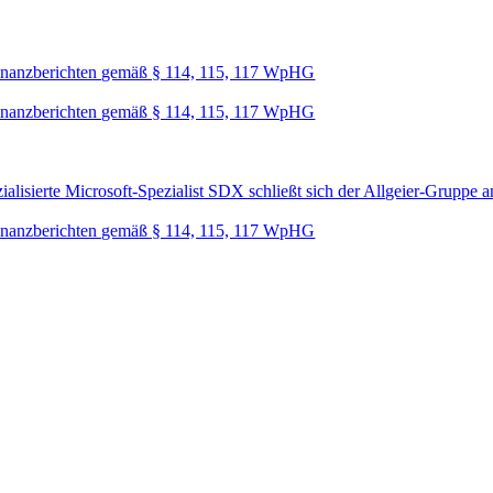
nanzberichten gemäß § 114, 115, 117 WpHG
nanzberichten gemäß § 114, 115, 117 WpHG
lisierte Microsoft-Spezialist SDX schließt sich der Allgeier-Gruppe a
nanzberichten gemäß § 114, 115, 117 WpHG