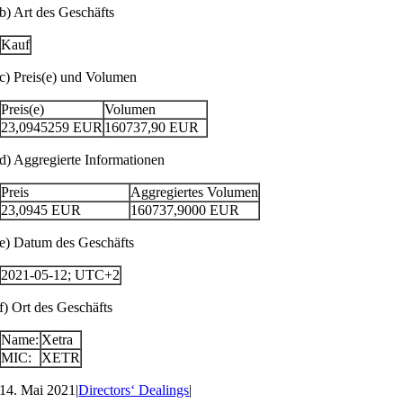
b) Art des Geschäfts
Kauf
c) Preis(e) und Volumen
Preis(e)
Volumen
23,0945259
EUR
160737,90
EUR
d) Aggregierte Informationen
Preis
Aggregiertes Volumen
23,0945
EUR
160737,9000
EUR
e) Datum des Geschäfts
2021-05-12; UTC+2
f) Ort des Geschäfts
Name:
Xetra
MIC:
XETR
14. Mai 2021
|
Directors‘ Dealings
|