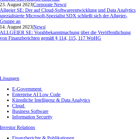
23. August 2023
|
Corporate News
|
Allgeier SE: Der auf Cloud-Softwareentwicklung und Data Analytics
spezialisierte Microsoft-Spezialist SDX schließt sich der Allgeier-
Gruppe an
14. August 2023
|
News
|
ALLGEIER SE: Vorabbekanntmachung über die Veröffentlichung
von Finanzberichten gemäß § 114, 115, 117 WpHG
Lösungen
E-Government
Enterprise AI Low Code
Künstliche Intelligenz & Data Analytics
Cloud
Business Software
Information Security
Investor Relations
Finanzberichte & Publikationen