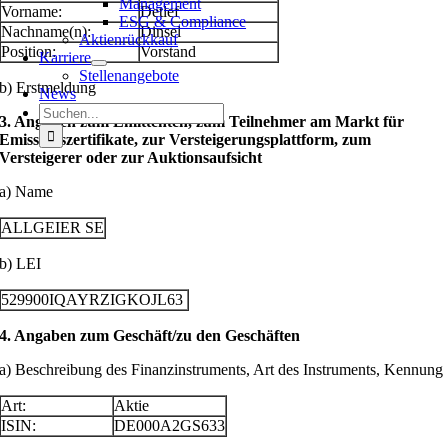
Management
Vorname:
Detlef
ESG & Compliance
Nachname(n):
Dinsel
Aktienrückkauf
Position:
Vorstand
Karriere
Stellenangebote
b) Erstmeldung
News
Suche
3. Angaben zum Emittenten, zum Teilnehmer am Markt für
nach:
Emissionszertifikate, zur Versteigerungsplattform, zum
Versteigerer oder zur Auktionsaufsicht
a) Name
ALLGEIER SE
b) LEI
529900IQAYRZIGKOJL63
4. Angaben zum Geschäft/zu den Geschäften
a) Beschreibung des Finanzinstruments, Art des Instruments, Kennung
Art:
Aktie
ISIN:
DE000A2GS633