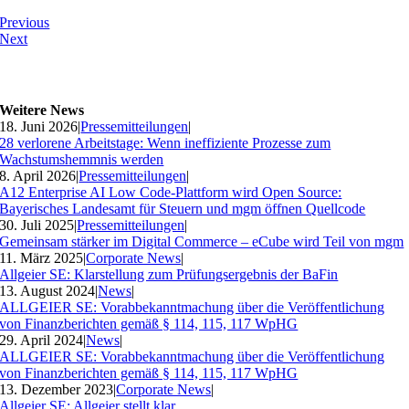
Previous
Next
Weitere News
18. Juni 2026
|
Pressemitteilungen
|
28 verlorene Arbeitstage: Wenn ineffiziente Prozesse zum
Wachstumshemmnis werden
8. April 2026
|
Pressemitteilungen
|
A12 Enterprise AI Low Code-Plattform wird Open Source:
Bayerisches Landesamt für Steuern und mgm öffnen Quellcode
30. Juli 2025
|
Pressemitteilungen
|
Gemeinsam stärker im Digital Commerce – eCube wird Teil von mgm
11. März 2025
|
Corporate News
|
Allgeier SE: Klarstellung zum Prüfungsergebnis der BaFin
13. August 2024
|
News
|
ALLGEIER SE: Vorabbekanntmachung über die Veröffentlichung
von Finanzberichten gemäß § 114, 115, 117 WpHG
29. April 2024
|
News
|
ALLGEIER SE: Vorabbekanntmachung über die Veröffentlichung
von Finanzberichten gemäß § 114, 115, 117 WpHG
13. Dezember 2023
|
Corporate News
|
Allgeier SE: Allgeier stellt klar