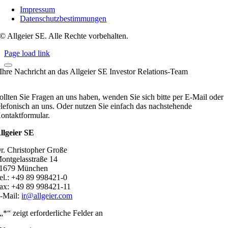
Impressum
Datenschutzbestimmungen
© Allgeier SE. Alle Rechte vorbehalten.
Page load link
Ihre Nachricht an das Allgeier SE Investor Relations-Team
ollten Sie Fragen an uns haben, wenden Sie sich bitte per E-Mail oder
elefonisch an uns. Oder nutzen Sie einfach das nachstehende
ontaktformular.
llgeier SE
r. Christopher Große
ontgelasstraße 14
1679 München
el.: +49 89 998421-0
ax: +49 89 998421-11
-Mail:
ir@allgeier.com
„
*
“ zeigt erforderliche Felder an