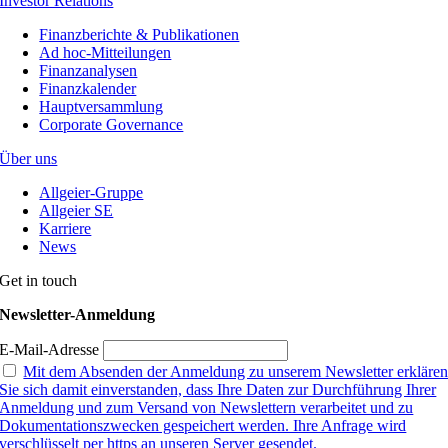
Investor Relations
Finanzberichte & Publikationen
Ad hoc-Mitteilungen
Finanzanalysen
Finanzkalender
Hauptversammlung
Corporate Governance
Über uns
Allgeier-Gruppe
Allgeier SE
Karriere
News
Get in touch
Newsletter-Anmeldung
E-Mail-Adresse
Mit dem Absenden der Anmeldung zu unserem Newsletter erkläre
Sie sich damit einverstanden, dass Ihre Daten zur Durchführung Ihrer
Anmeldung und zum Versand von Newslettern verarbeitet und zu
Dokumentationszwecken gespeichert werden. Ihre Anfrage wird
verschlüsselt per https an unseren Server gesendet.