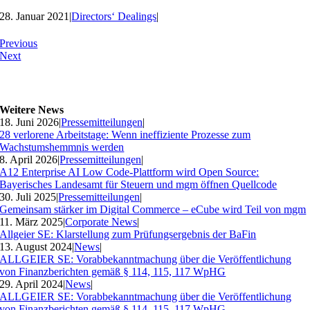
28. Januar 2021
|
Directors‘ Dealings
|
Previous
Next
Weitere News
18. Juni 2026
|
Pressemitteilungen
|
28 verlorene Arbeitstage: Wenn ineffiziente Prozesse zum
Wachstumshemmnis werden
8. April 2026
|
Pressemitteilungen
|
A12 Enterprise AI Low Code-Plattform wird Open Source:
Bayerisches Landesamt für Steuern und mgm öffnen Quellcode
30. Juli 2025
|
Pressemitteilungen
|
Gemeinsam stärker im Digital Commerce – eCube wird Teil von mgm
11. März 2025
|
Corporate News
|
Allgeier SE: Klarstellung zum Prüfungsergebnis der BaFin
13. August 2024
|
News
|
ALLGEIER SE: Vorabbekanntmachung über die Veröffentlichung
von Finanzberichten gemäß § 114, 115, 117 WpHG
29. April 2024
|
News
|
ALLGEIER SE: Vorabbekanntmachung über die Veröffentlichung
von Finanzberichten gemäß § 114, 115, 117 WpHG