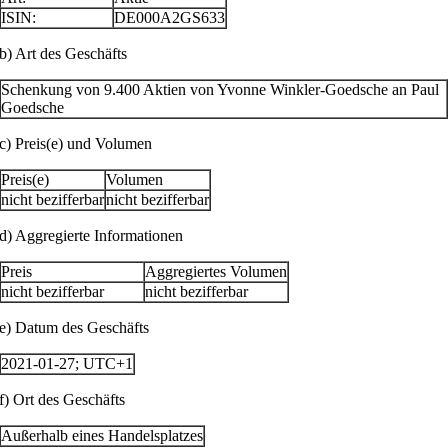
ISIN:
DE000A2GS633
b) Art des Geschäfts
Schenkung von 9.400 Aktien von Yvonne Winkler-Goedsche an Paul
Goedsche
c) Preis(e) und Volumen
Preis(e)
Volumen
nicht bezifferbar
nicht bezifferbar
d) Aggregierte Informationen
Preis
Aggregiertes Volumen
nicht bezifferbar
nicht bezifferbar
e) Datum des Geschäfts
2021-01-27; UTC+1
f) Ort des Geschäfts
Außerhalb eines Handelsplatzes