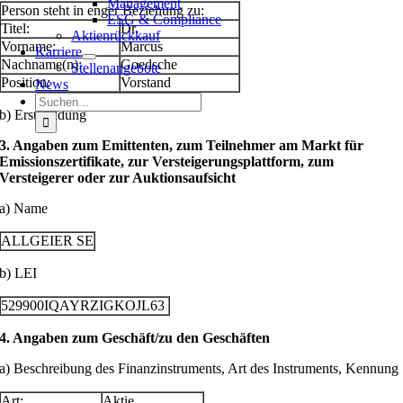
Management
Person steht in enger Beziehung zu:
ESG & Compliance
Titel:
Dr.
Aktienrückkauf
Vorname:
Marcus
Karriere
Nachname(n):
Goedsche
Stellenangebote
Position:
Vorstand
News
Suche
b) Erstmeldung
nach:
3. Angaben zum Emittenten, zum Teilnehmer am Markt für
Emissionszertifikate, zur Versteigerungsplattform, zum
Versteigerer oder zur Auktionsaufsicht
a) Name
ALLGEIER SE
b) LEI
529900IQAYRZIGKOJL63
4. Angaben zum Geschäft/zu den Geschäften
a) Beschreibung des Finanzinstruments, Art des Instruments, Kennung
Art:
Aktie