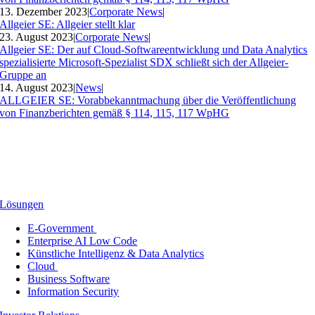
13. Dezember 2023
|
Corporate News
|
Allgeier SE: Allgeier stellt klar
23. August 2023
|
Corporate News
|
Allgeier SE: Der auf Cloud-Softwareentwicklung und Data Analytics
spezialisierte Microsoft-Spezialist SDX schließt sich der Allgeier-
Gruppe an
14. August 2023
|
News
|
ALLGEIER SE: Vorabbekanntmachung über die Veröffentlichung
von Finanzberichten gemäß § 114, 115, 117 WpHG
Lösungen
E-Government
Enterprise AI Low Code
Künstliche Intelligenz & Data Analytics
Cloud
Business Software
Information Security