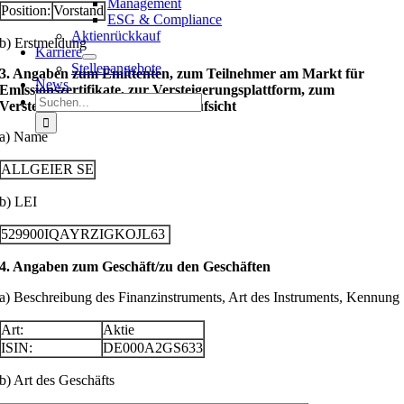
Management
Position:
Vorstand
ESG & Compliance
Aktienrückkauf
b) Erstmeldung
Karriere
Stellenangebote
3. Angaben zum Emittenten, zum Teilnehmer am Markt für
News
Emissionszertifikate, zur Versteigerungsplattform, zum
Suche
Versteigerer oder zur Auktionsaufsicht
nach:
a) Name
ALLGEIER SE
b) LEI
529900IQAYRZIGKOJL63
4. Angaben zum Geschäft/zu den Geschäften
a) Beschreibung des Finanzinstruments, Art des Instruments, Kennung
Art:
Aktie
ISIN:
DE000A2GS633
b) Art des Geschäfts