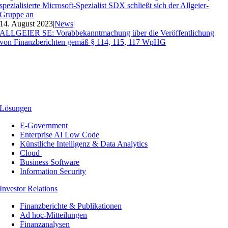
spezialisierte Microsoft-Spezialist SDX schließt sich der Allgeier-
Gruppe an
14. August 2023
|
News
|
ALLGEIER SE: Vorabbekanntmachung über die Veröffentlichung
von Finanzberichten gemäß § 114, 115, 117 WpHG
Lösungen
E-Government
Enterprise AI Low Code
Künstliche Intelligenz & Data Analytics
Cloud
Business Software
Information Security
Investor Relations
Finanzberichte & Publikationen
Ad hoc-Mitteilungen
Finanzanalysen