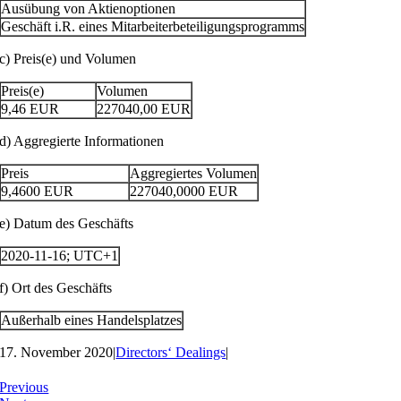
Ausübung von Aktienoptionen
Geschäft i.R. eines Mitarbeiterbeteiligungsprogramms
c) Preis(e) und Volumen
Preis(e)
Volumen
9,46
EUR
227040,00
EUR
d) Aggregierte Informationen
Preis
Aggregiertes Volumen
9,4600
EUR
227040,0000
EUR
e) Datum des Geschäfts
2020-11-16; UTC+1
f) Ort des Geschäfts
Außerhalb eines Handelsplatzes
17. November 2020
|
Directors‘ Dealings
|
Previous