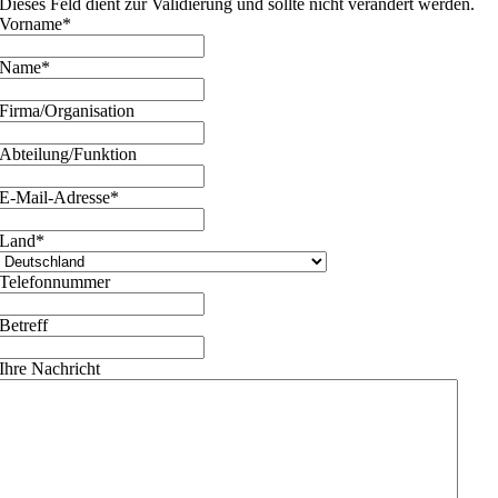
Dieses Feld dient zur Validierung und sollte nicht verändert werden.
Vorname
*
Name
*
Firma/Organisation
Abteilung/Funktion
E-Mail-Adresse
*
Land
*
Telefonnummer
Betreff
Ihre Nachricht