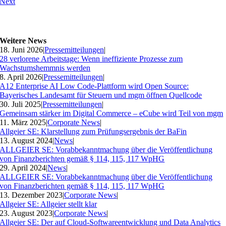
Next
Weitere News
18. Juni 2026
|
Pressemitteilungen
|
28 verlorene Arbeitstage: Wenn ineffiziente Prozesse zum
Wachstumshemmnis werden
8. April 2026
|
Pressemitteilungen
|
A12 Enterprise AI Low Code-Plattform wird Open Source:
Bayerisches Landesamt für Steuern und mgm öffnen Quellcode
30. Juli 2025
|
Pressemitteilungen
|
Gemeinsam stärker im Digital Commerce – eCube wird Teil von mgm
11. März 2025
|
Corporate News
|
Allgeier SE: Klarstellung zum Prüfungsergebnis der BaFin
13. August 2024
|
News
|
ALLGEIER SE: Vorabbekanntmachung über die Veröffentlichung
von Finanzberichten gemäß § 114, 115, 117 WpHG
29. April 2024
|
News
|
ALLGEIER SE: Vorabbekanntmachung über die Veröffentlichung
von Finanzberichten gemäß § 114, 115, 117 WpHG
13. Dezember 2023
|
Corporate News
|
Allgeier SE: Allgeier stellt klar
23. August 2023
|
Corporate News
|
Allgeier SE: Der auf Cloud-Softwareentwicklung und Data Analytics