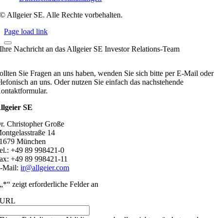
© Allgeier SE. Alle Rechte vorbehalten.
Page load link
Ihre Nachricht an das Allgeier SE Investor Relations-Team
ollten Sie Fragen an uns haben, wenden Sie sich bitte per E-Mail oder
elefonisch an uns. Oder nutzen Sie einfach das nachstehende
ontaktformular.
llgeier SE
r. Christopher Große
ontgelasstraße 14
1679 München
el.: +49 89 998421-0
ax: +49 89 998421-11
-Mail:
ir@allgeier.com
„
*
“ zeigt erforderliche Felder an
URL