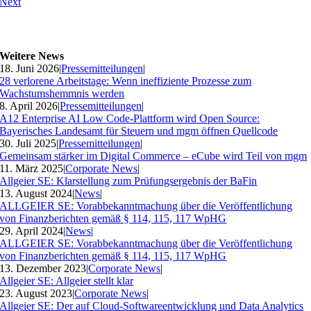
Next
Weitere News
18. Juni 2026
|
Pressemitteilungen
|
28 verlorene Arbeitstage: Wenn ineffiziente Prozesse zum
Wachstumshemmnis werden
8. April 2026
|
Pressemitteilungen
|
A12 Enterprise AI Low Code-Plattform wird Open Source:
Bayerisches Landesamt für Steuern und mgm öffnen Quellcode
30. Juli 2025
|
Pressemitteilungen
|
Gemeinsam stärker im Digital Commerce – eCube wird Teil von mgm
11. März 2025
|
Corporate News
|
Allgeier SE: Klarstellung zum Prüfungsergebnis der BaFin
13. August 2024
|
News
|
ALLGEIER SE: Vorabbekanntmachung über die Veröffentlichung
von Finanzberichten gemäß § 114, 115, 117 WpHG
29. April 2024
|
News
|
ALLGEIER SE: Vorabbekanntmachung über die Veröffentlichung
von Finanzberichten gemäß § 114, 115, 117 WpHG
13. Dezember 2023
|
Corporate News
|
Allgeier SE: Allgeier stellt klar
23. August 2023
|
Corporate News
|
Allgeier SE: Der auf Cloud-Softwareentwicklung und Data Analytics