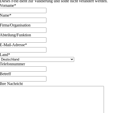
Dieses Feld dient zur Validierung und sollte nicht verändert werden.
Vorname
*
Name
*
Firma/Organisation
Abteilung/Funktion
E-Mail-Adresse
*
Land
*
Telefonnummer
Betreff
Ihre Nachricht