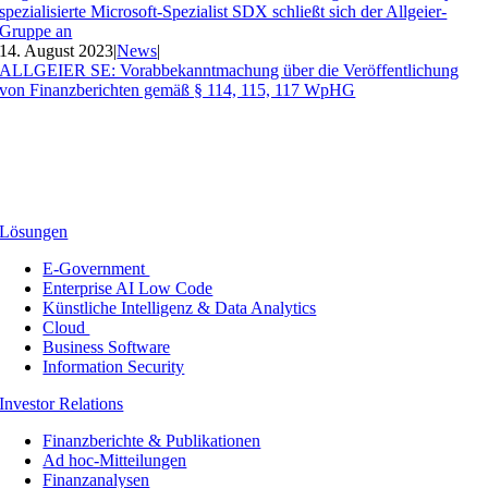
spezialisierte Microsoft-Spezialist SDX schließt sich der Allgeier-
Gruppe an
14. August 2023
|
News
|
ALLGEIER SE: Vorabbekanntmachung über die Veröffentlichung
von Finanzberichten gemäß § 114, 115, 117 WpHG
Lösungen
E-Government
Enterprise AI Low Code
Künstliche Intelligenz & Data Analytics
Cloud
Business Software
Information Security
Investor Relations
Finanzberichte & Publikationen
Ad hoc-Mitteilungen
Finanzanalysen