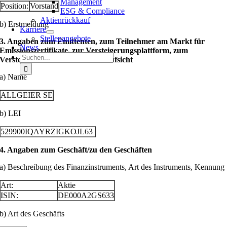
Management
Position:
Vorstand
ESG & Compliance
Aktienrückkauf
b) Erstmeldung
Karriere
Stellenangebote
3. Angaben zum Emittenten, zum Teilnehmer am Markt für
News
Emissionszertifikate, zur Versteigerungsplattform, zum
Suche
Versteigerer oder zur Auktionsaufsicht
nach:
a) Name
ALLGEIER SE
b) LEI
529900IQAYRZIGKOJL63
4. Angaben zum Geschäft/zu den Geschäften
a) Beschreibung des Finanzinstruments, Art des Instruments, Kennung
Art:
Aktie
ISIN:
DE000A2GS633
b) Art des Geschäfts