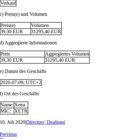
Verkauf
c) Preis(e) und Volumen
Preis(e)
Volumen
39,30
EUR
31295,40
EUR
d) Aggregierte Informationen
Preis
Aggregiertes Volumen
39,30
EUR
31295,40
EUR
e) Datum des Geschäfts
2020-07-09; UTC+2
f) Ort des Geschäfts
Name:
Xetra
MIC:
XETR
10. Juli 2020
|
Directors‘ Dealings
|
Previous