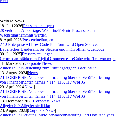
Next
Weitere News
18. Juni 2026
|
Pressemitteilungen
|
28 verlorene Arbeitstage: Wenn ineffiziente Prozesse zum
Wachstumshemmnis werden
8. April 2026
|
Pressemitteilungen
|
A12 Enterprise AI Low Code-Plattform wird Open Source:
Bayerisches Landesamt für Steuern und mgm öffnen Quellcode
30. Juli 2025
|
Pressemitteilungen
|
Gemeinsam stärker im Digital Commerce – eCube wird Teil von mgm
11. März 2025
|
Corporate News
|
Allgeier SE: Klarstellung zum Prüfungsergebnis der BaFin
13. August 2024
|
News
|
ALLGEIER SE: Vorabbekanntmachung über die Veröffentlichung
von Finanzberichten gemäß § 114, 115, 117 WpHG
29. April 2024
|
News
|
ALLGEIER SE: Vorabbekanntmachung über die Veröffentlichung
von Finanzberichten gemäß § 114, 115, 117 WpHG
13. Dezember 2023
|
Corporate News
|
Allgeier SE: Allgeier stellt klar
23. August 2023
|
Corporate News
|
Allgeier SE: Der auf Cloud-Softwareentwicklung und Data Analytics