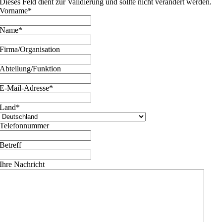
Dieses Feld dient zur Validierung und sollte nicht verändert werden.
Vorname
*
Name
*
Firma/Organisation
Abteilung/Funktion
E-Mail-Adresse
*
Land
*
Telefonnummer
Betreff
Ihre Nachricht