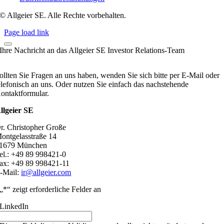
© Allgeier SE. Alle Rechte vorbehalten.
Page load link
Ihre Nachricht an das Allgeier SE Investor Relations-Team
ollten Sie Fragen an uns haben, wenden Sie sich bitte per E-Mail oder
elefonisch an uns. Oder nutzen Sie einfach das nachstehende
ontaktformular.
llgeier SE
r. Christopher Große
ontgelasstraße 14
1679 München
el.: +49 89 998421-0
ax: +49 89 998421-11
-Mail:
ir@allgeier.com
„
*
“ zeigt erforderliche Felder an
LinkedIn