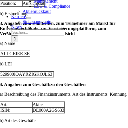
Management
Position:
Aufsichtsrat
ESG & Compliance
Aktienrückkauf
b) Erstmeldung
Karriere
Stellenangebote
3. Angaben zum Emittenten, zum Teilnehmer am Markt für
News
Emissionszertifikate, zur Versteigerungsplattform, zum
Suche
Versteigerer oder zur Auktionsaufsicht
nach:
a) Name
ALLGEIER SE
b) LEI
529900IQAYRZIGKOJL63
4. Angaben zum Geschäft/zu den Geschäften
a) Beschreibung des Finanzinstruments, Art des Instruments, Kennung
Art:
Aktie
ISIN:
DE000A2GS633
b) Art des Geschäfts