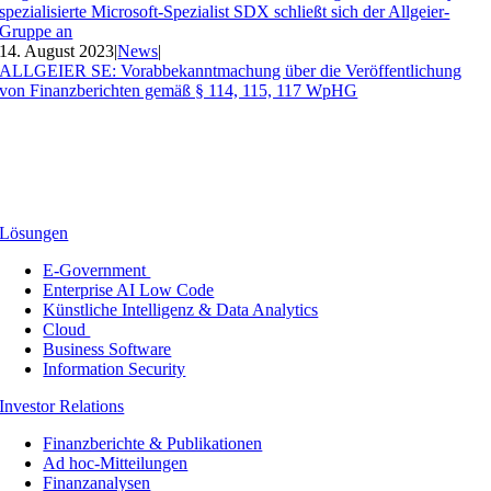
spezialisierte Microsoft-Spezialist SDX schließt sich der Allgeier-
Gruppe an
14. August 2023
|
News
|
ALLGEIER SE: Vorabbekanntmachung über die Veröffentlichung
von Finanzberichten gemäß § 114, 115, 117 WpHG
Lösungen
E-Government
Enterprise AI Low Code
Künstliche Intelligenz & Data Analytics
Cloud
Business Software
Information Security
Investor Relations
Finanzberichte & Publikationen
Ad hoc-Mitteilungen
Finanzanalysen