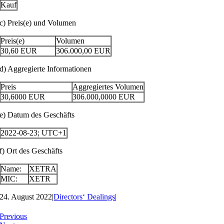
Kauf
c) Preis(e) und Volumen
Preis(e)
Volumen
30,60
EUR
306.000,00
EUR
d) Aggregierte Informationen
Preis
Aggregiertes Volumen
30,6000
EUR
306.000,0000
EUR
e) Datum des Geschäfts
2022-08-23; UTC+1
f) Ort des Geschäfts
Name:
XETRA
MIC:
XETR
24. August 2022
|
Directors‘ Dealings
|
Previous