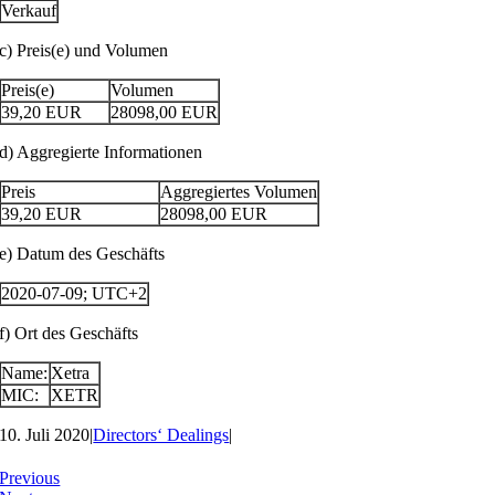
Verkauf
c) Preis(e) und Volumen
Preis(e)
Volumen
39,20
EUR
28098,00
EUR
d) Aggregierte Informationen
Preis
Aggregiertes Volumen
39,20
EUR
28098,00
EUR
e) Datum des Geschäfts
2020-07-09; UTC+2
f) Ort des Geschäfts
Name:
Xetra
MIC:
XETR
10. Juli 2020
|
Directors‘ Dealings
|
Previous