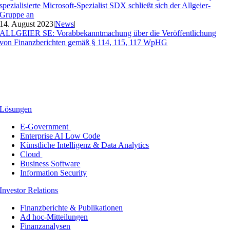
spezialisierte Microsoft-Spezialist SDX schließt sich der Allgeier-
Gruppe an
14. August 2023
|
News
|
ALLGEIER SE: Vorabbekanntmachung über die Veröffentlichung
von Finanzberichten gemäß § 114, 115, 117 WpHG
Lösungen
E-Government
Enterprise AI Low Code
Künstliche Intelligenz & Data Analytics
Cloud
Business Software
Information Security
Investor Relations
Finanzberichte & Publikationen
Ad hoc-Mitteilungen
Finanzanalysen