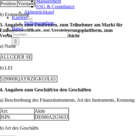
Management
Position:
Vorstand
ESG & Compliance
Aktienrückkauf
b) Erstmeldung
Karriere
Stellenangebote
3. Angaben zum Emittenten, zum Teilnehmer am Markt für
News
Emissionszertifikate, zur Versteigerungsplattform, zum
Suche
Versteigerer oder zur Auktionsaufsicht
nach:
a) Name
ALLGEIER SE
b) LEI
529900IQAYRZIGKOJL63
4. Angaben zum Geschäft/zu den Geschäften
a) Beschreibung des Finanzinstruments, Art des Instruments, Kennung
Art:
Aktie
ISIN:
DE000A2GS633
b) Art des Geschäfts