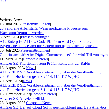
Next
Weitere News
18. Juni 2026
|
Pressemitteilungen
|
28 verlorene Arbeitstage: Wenn ineffiziente Prozesse zum
Wachstumshemmnis werden
8. April 2026
|
Pressemitteilungen
|
A12 Enterprise AI Low Code-Plattform wird Open Source:
Bayerisches Landesamt für Steuern und mgm öffnen Quellcode
30. Juli 2025
|
Pressemitteilungen
|
Gemeinsam stärker im Digital Commerce – eCube wird Teil von mgm
11. März 2025
|
Corporate News
|
Allgeier SE: Klarstellung zum Prüfungsergebnis der BaFin
13. August 2024
|
News
|
ALLGEIER SE: Vorabbekanntmachung über die Veröffentlichung
von Finanzberichten gemäß § 114, 115, 117 WpHG
29. April 2024
|
News
|
ALLGEIER SE: Vorabbekanntmachung über die Veröffentlichung
von Finanzberichten gemäß § 114, 115, 117 WpHG
13. Dezember 2023
|
Corporate News
|
Allgeier SE: Allgeier stellt klar
23. August 2023
|
Corporate News
|
Allgeier SE: Der auf Cloud-Softwareentwicklung und Data Analytics