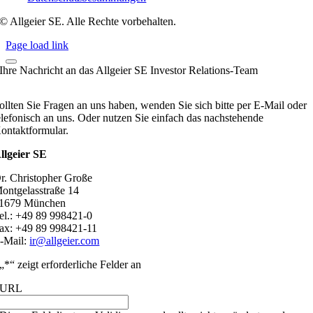
© Allgeier SE. Alle Rechte vorbehalten.
Page load link
Ihre Nachricht an das Allgeier SE Investor Relations-Team
ollten Sie Fragen an uns haben, wenden Sie sich bitte per E-Mail oder
elefonisch an uns. Oder nutzen Sie einfach das nachstehende
ontaktformular.
llgeier SE
r. Christopher Große
ontgelasstraße 14
1679 München
el.: +49 89 998421-0
ax: +49 89 998421-11
-Mail:
ir@allgeier.com
„
*
“ zeigt erforderliche Felder an
URL