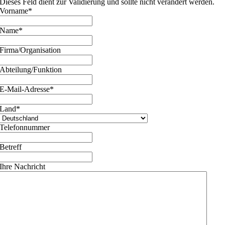
Dieses Feld dient zur Validierung und sollte nicht verändert werden.
Vorname
*
Name
*
Firma/Organisation
Abteilung/Funktion
E-Mail-Adresse
*
Land
*
Telefonnummer
Betreff
Ihre Nachricht