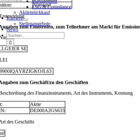
Management
sition:
Vorstand
ESG & Compliance
Aktienrückkauf
 Erstmeldung
Karriere
Stellenangebote
 Angaben zum Emittenten, zum Teilnehmer am Markt für Emissionsz
News
Suche
 Name
nach:
LLGEIER SE
 LEI
29900IQAYRZIGKOJL63
 Angaben zum Geschäft/zu den Geschäften
 Beschreibung des Finanzinstruments, Art des Instruments, Kennung
t:
Aktie
IN:
DE000A2GS633
 Art des Geschäfts
uf