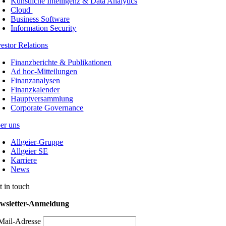
Künstliche Intelligenz & Data Analytics
Cloud
Business Software
Information Security
vestor Relations
Finanzberichte & Publikationen
Ad hoc-Mitteilungen
Finanzanalysen
Finanzkalender
Hauptversammlung
Corporate Governance
er uns
Allgeier-Gruppe
Allgeier SE
Karriere
News
t in touch
wsletter-Anmeldung
Mail-Adresse