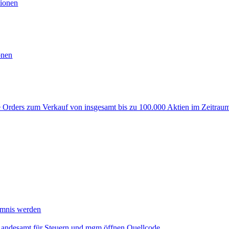
ionen
onen
rders zum Verkauf von insgesamt bis zu 100.000 Aktien im Zeitraum
mmnis werden
Landesamt für Steuern und mgm öffnen Quellcode