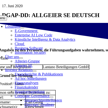
Zum
17. Juni 2020
Inhalt
DGAP-DD: ALLGEIER SE DEUTSCH
springen
enü
Lösungen
E-Government
Enterprise AI Low Code
Künstliche Intelligenz & Data Analytics
Cloud
Business Software
 Angaben zu den Personen, die Führungsaufgaben wahrnehmen, so
Information Security
Über uns
 Name
Allgeier-Gruppe
Allgeier SE
me und Rechtsform:
Lantano Beteiligungen GmbH
Investor Relations
Finanzberichte & Publikationen
 Grund der Meldung
Ad hoc-Mitteilungen
Finanzanalysen
Position / Status
Finanzkalender
Hauptversammlung
rson steht in enger Beziehung zu:
Corporate Governance
el:
Stimmrechtsmitteilungen
rname:
Carl Georg
Directors‘ Dealings
chname(n):
Dürschmidt