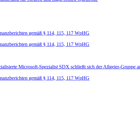
nanzberichten gemäß § 114, 115, 117 WpHG
nanzberichten gemäß § 114, 115, 117 WpHG
lisierte Microsoft-Spezialist SDX schließt sich der Allgeier-Gruppe a
nanzberichten gemäß § 114, 115, 117 WpHG