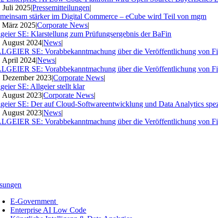
. Juli 2025
|
Pressemitteilungen
|
meinsam stärker im Digital Commerce – eCube wird Teil von mgm
. März 2025
|
Corporate News
|
lgeier SE: Klarstellung zum Prüfungsergebnis der BaFin
. August 2024
|
News
|
LGEIER SE: Vorabbekanntmachung über die Veröffentlichung von Fi
. April 2024
|
News
|
LGEIER SE: Vorabbekanntmachung über die Veröffentlichung von Fi
. Dezember 2023
|
Corporate News
|
geier SE: Allgeier stellt klar
. August 2023
|
Corporate News
|
lgeier SE: Der auf Cloud-Softwareentwicklung und Data Analytics spezia
. August 2023
|
News
|
LGEIER SE: Vorabbekanntmachung über die Veröffentlichung von Fi
sungen
E-Government
Enterprise AI Low Code