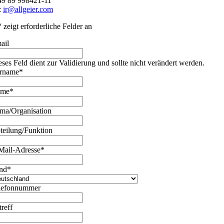
49 89 998421-11
:
ir@allgeier.com
“ zeigt erforderliche Felder an
ail
eses Feld dient zur Validierung und sollte nicht verändert werden.
rname
*
ame
*
rma/Organisation
teilung/Funktion
Mail-Adresse
*
nd
*
lefonnummer
treff