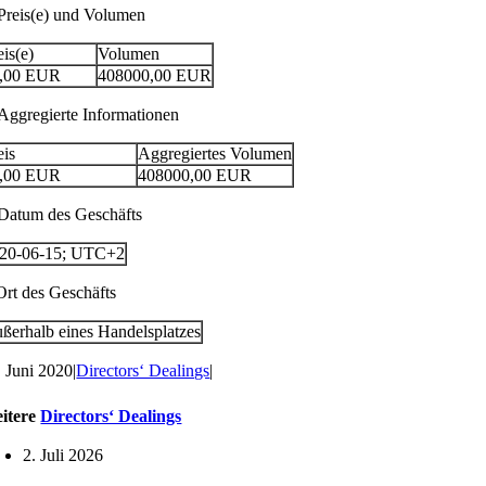
 Preis(e) und Volumen
eis(e)
Volumen
,00
EUR
408000,00
EUR
 Aggregierte Informationen
eis
Aggregiertes Volumen
,00
EUR
408000,00
EUR
 Datum des Geschäfts
20-06-15; UTC+2
 Ort des Geschäfts
ßerhalb eines Handelsplatzes
. Juni 2020
|
Directors‘ Dealings
|
itere
Directors‘ Dealings
2. Juli 2026