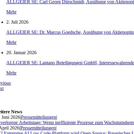
ALLGEIER SE: Carl Georg Dürschmidt, Ausübung von Aktienopt
Mehr
2. Juli 2026
ALLGEIER SE: Dr. Marcus Goedsche, Ausübung von Aktienopti
Mehr
20. Januar 2026
ALLGEIER SE: Lantano Beteiligungen GmbH, Interessewahrende O
Mehr
evious
xt
itere News
. Juni 2026
|
Pressemitteilungen
|
 verlorene Arbeitstage: Wenn ineffiziente Prozesse zum Wachstumshe
 April 2026
|
Pressemitteilungen
|
2 Enterprise AI Low Code-Plattform wird Open Source: Bayerisches 