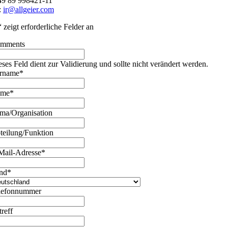
49 89 998421-11
:
ir@allgeier.com
“ zeigt erforderliche Felder an
mments
eses Feld dient zur Validierung und sollte nicht verändert werden.
rname
*
ame
*
rma/Organisation
teilung/Funktion
Mail-Adresse
*
nd
*
lefonnummer
treff