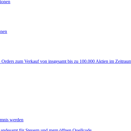
ionen
onen
rders zum Verkauf von insgesamt bis zu 100.000 Aktien im Zeitraum
mmnis werden
Landesamt für Steuern und mgm öffnen Quellcode