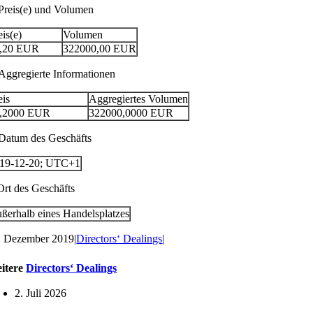
 Preis(e) und Volumen
eis(e)
Volumen
,20
EUR
322000,00
EUR
 Aggregierte Informationen
eis
Aggregiertes Volumen
,2000
EUR
322000,0000
EUR
 Datum des Geschäfts
19-12-20; UTC+1
 Ort des Geschäfts
ßerhalb eines Handelsplatzes
. Dezember 2019
|
Directors‘ Dealings
|
itere
Directors‘ Dealings
2. Juli 2026