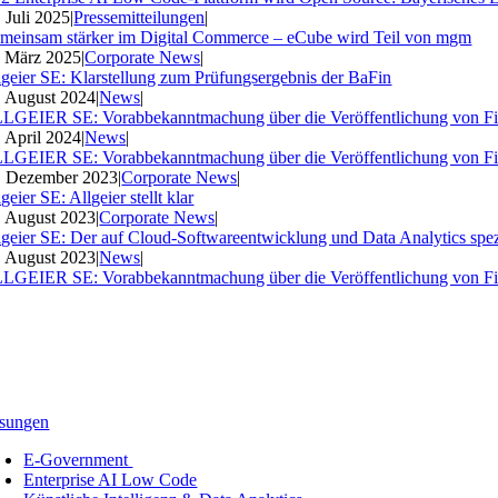
. Juli 2025
|
Pressemitteilungen
|
meinsam stärker im Digital Commerce – eCube wird Teil von mgm
. März 2025
|
Corporate News
|
lgeier SE: Klarstellung zum Prüfungsergebnis der BaFin
. August 2024
|
News
|
LGEIER SE: Vorabbekanntmachung über die Veröffentlichung von Fi
. April 2024
|
News
|
LGEIER SE: Vorabbekanntmachung über die Veröffentlichung von Fi
. Dezember 2023
|
Corporate News
|
geier SE: Allgeier stellt klar
. August 2023
|
Corporate News
|
lgeier SE: Der auf Cloud-Softwareentwicklung und Data Analytics spezia
. August 2023
|
News
|
LGEIER SE: Vorabbekanntmachung über die Veröffentlichung von Fi
sungen
E-Government
Enterprise AI Low Code