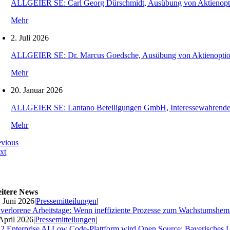
ALLGEIER SE: Carl Georg Dürschmidt, Ausübung von Aktienopt
Mehr
2. Juli 2026
ALLGEIER SE: Dr. Marcus Goedsche, Ausübung von Aktienopti
Mehr
20. Januar 2026
ALLGEIER SE: Lantano Beteiligungen GmbH, Interessewahrende O
Mehr
evious
xt
itere News
. Juni 2026
|
Pressemitteilungen
|
 verlorene Arbeitstage: Wenn ineffiziente Prozesse zum Wachstumshe
 April 2026
|
Pressemitteilungen
|
2 Enterprise AI Low Code-Plattform wird Open Source: Bayerisches 