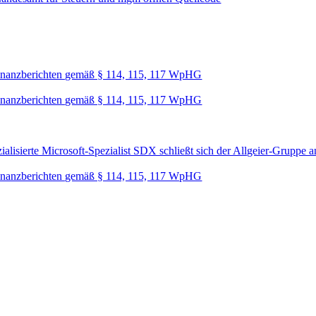
nanzberichten gemäß § 114, 115, 117 WpHG
nanzberichten gemäß § 114, 115, 117 WpHG
lisierte Microsoft-Spezialist SDX schließt sich der Allgeier-Gruppe a
nanzberichten gemäß § 114, 115, 117 WpHG