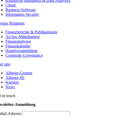
Künstliche Intelligenz & Data Analytics
Cloud
Business Software
Information Security
vestor Relations
Finanzberichte & Publikationen
Ad hoc-Mitteilungen
Finanzanalysen
Finanzkalender
Hauptversammlung
Corporate Governance
er uns
Allgeier-Gruppe
Allgeier SE
Karriere
News
t in touch
wsletter-Anmeldung
Mail-Adresse