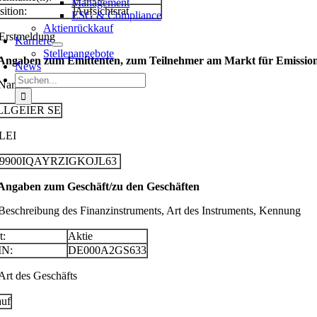
Management
sition:
Aufsichtsrat
ESG & Compliance
Aktienrückkauf
 Erstmeldung
Karriere
Stellenangebote
 Angaben zum Emittenten, zum Teilnehmer am Markt für Emissionsz
News
Suche
 Name
nach:
LLGEIER SE
 LEI
29900IQAYRZIGKOJL63
 Angaben zum Geschäft/zu den Geschäften
 Beschreibung des Finanzinstruments, Art des Instruments, Kennung
t:
Aktie
IN:
DE000A2GS633
 Art des Geschäfts
uf