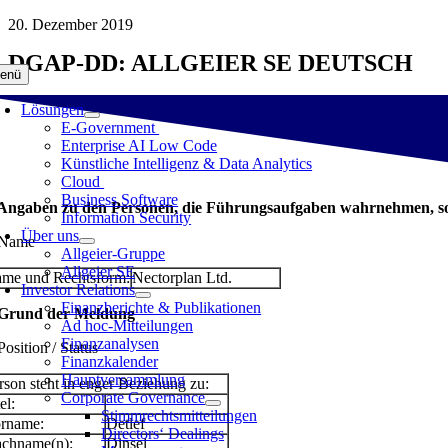
Zum
20. Dezember 2019
Inhalt
DGAP-DD: ALLGEIER SE DEUTSCH
springen
enü
Lösungen
E-Government
Enterprise AI Low Code
Künstliche Intelligenz & Data Analytics
Cloud
Business Software
 Angaben zu den Personen, die Führungsaufgaben wahrnehmen, so
Information Security
Über uns
 Name
Allgeier-Gruppe
Allgeier SE
me und Rechtsform:
Nectorplan Ltd.
Investor Relations
Finanzberichte & Publikationen
 Grund der Meldung
Ad hoc-Mitteilungen
Finanzanalysen
Position / Status
Finanzkalender
Hauptversammlung
rson steht in enger Beziehung zu:
Corporate Governance
el:
Stimmrechtsmitteilungen
rname:
Detlef
Directors‘ Dealings
chname(n):
Dinsel