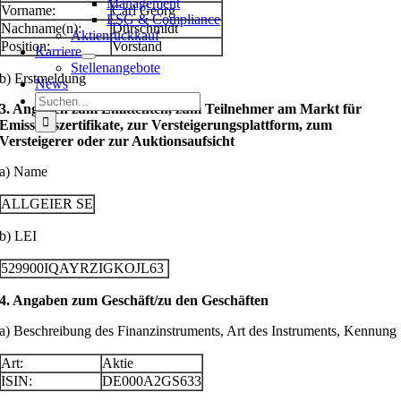
Management
Vorname:
Carl Georg
ESG & Compliance
Nachname(n):
Dürschmidt
Aktienrückkauf
Position:
Vorstand
Karriere
Stellenangebote
b) Erstmeldung
News
Suche
3. Angaben zum Emittenten, zum Teilnehmer am Markt für
nach:
Emissionszertifikate, zur Versteigerungsplattform, zum
Versteigerer oder zur Auktionsaufsicht
a) Name
ALLGEIER SE
b) LEI
529900IQAYRZIGKOJL63
4. Angaben zum Geschäft/zu den Geschäften
a) Beschreibung des Finanzinstruments, Art des Instruments, Kennung
Art:
Aktie
ISIN:
DE000A2GS633