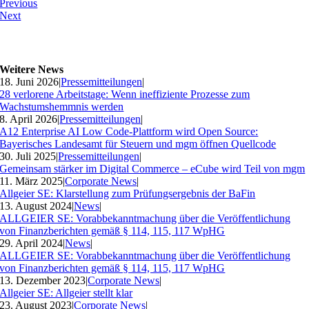
Previous
Next
Weitere News
18. Juni 2026
|
Pressemitteilungen
|
28 verlorene Arbeitstage: Wenn ineffiziente Prozesse zum
Wachstumshemmnis werden
8. April 2026
|
Pressemitteilungen
|
A12 Enterprise AI Low Code-Plattform wird Open Source:
Bayerisches Landesamt für Steuern und mgm öffnen Quellcode
30. Juli 2025
|
Pressemitteilungen
|
Gemeinsam stärker im Digital Commerce – eCube wird Teil von mgm
11. März 2025
|
Corporate News
|
Allgeier SE: Klarstellung zum Prüfungsergebnis der BaFin
13. August 2024
|
News
|
ALLGEIER SE: Vorabbekanntmachung über die Veröffentlichung
von Finanzberichten gemäß § 114, 115, 117 WpHG
29. April 2024
|
News
|
ALLGEIER SE: Vorabbekanntmachung über die Veröffentlichung
von Finanzberichten gemäß § 114, 115, 117 WpHG
13. Dezember 2023
|
Corporate News
|
Allgeier SE: Allgeier stellt klar
23. August 2023
|
Corporate News
|