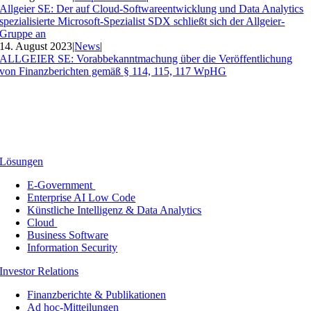
Allgeier SE: Der auf Cloud-Softwareentwicklung und Data Analytics
spezialisierte Microsoft-Spezialist SDX schließt sich der Allgeier-
Gruppe an
14. August 2023
|
News
|
ALLGEIER SE: Vorabbekanntmachung über die Veröffentlichung
von Finanzberichten gemäß § 114, 115, 117 WpHG
Lösungen
E-Government
Enterprise AI Low Code
Künstliche Intelligenz & Data Analytics
Cloud
Business Software
Information Security
Investor Relations
Finanzberichte & Publikationen
Ad hoc-Mitteilungen