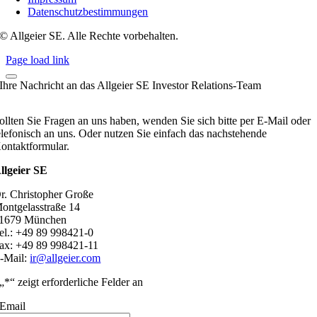
Datenschutzbestimmungen
© Allgeier SE. Alle Rechte vorbehalten.
Page load link
Ihre Nachricht an das Allgeier SE Investor Relations-Team
ollten Sie Fragen an uns haben, wenden Sie sich bitte per E-Mail oder
elefonisch an uns. Oder nutzen Sie einfach das nachstehende
ontaktformular.
llgeier SE
r. Christopher Große
ontgelasstraße 14
1679 München
el.: +49 89 998421-0
ax: +49 89 998421-11
-Mail:
ir@allgeier.com
„
*
“ zeigt erforderliche Felder an
Email