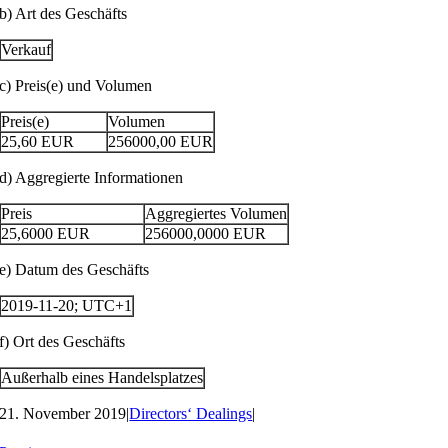
b) Art des Geschäfts
Verkauf
c) Preis(e) und Volumen
Preis(e)
Volumen
25,60
EUR
256000,00
EUR
d) Aggregierte Informationen
Preis
Aggregiertes Volumen
25,6000
EUR
256000,0000
EUR
e) Datum des Geschäfts
2019-11-20; UTC+1
f) Ort des Geschäfts
Außerhalb eines Handelsplatzes
21. November 2019
|
Directors‘ Dealings
|