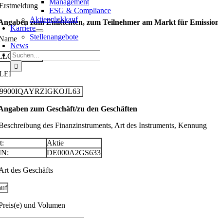
Management
 Erstmeldung
ESG & Compliance
Aktienrückkauf
 Angaben zum Emittenten, zum Teilnehmer am Markt für Emissionsz
Karriere
Stellenangebote
 Name
News
Suche
LLGEIER SE
nach:
 LEI
29900IQAYRZIGKOJL63
 Angaben zum Geschäft/zu den Geschäften
 Beschreibung des Finanzinstruments, Art des Instruments, Kennung
t:
Aktie
IN:
DE000A2GS633
 Art des Geschäfts
uf
 Preis(e) und Volumen