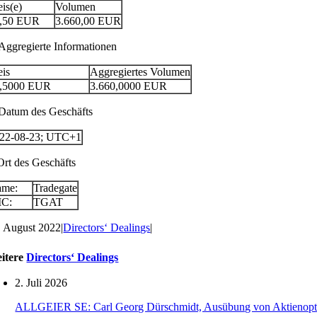
eis(e)
Volumen
,50
EUR
3.660,00
EUR
 Aggregierte Informationen
eis
Aggregiertes Volumen
,5000
EUR
3.660,0000
EUR
 Datum des Geschäfts
22-08-23; UTC+1
 Ort des Geschäfts
ame:
Tradegate
IC:
TGAT
. August 2022
|
Directors‘ Dealings
|
itere
Directors‘ Dealings
2. Juli 2026
ALLGEIER SE: Carl Georg Dürschmidt, Ausübung von Aktienopt