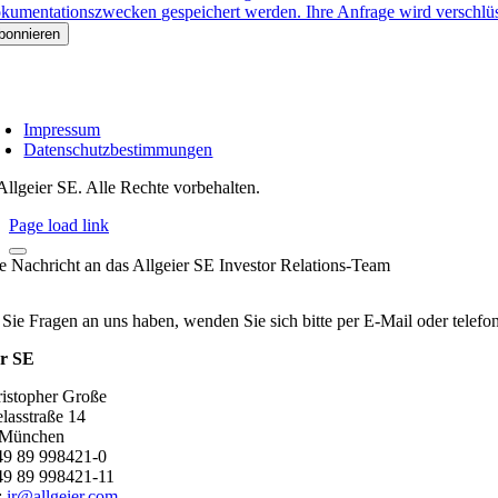
kumentationszwecken gespeichert werden. Ihre Anfrage wird verschlüsse
Impressum
Datenschutzbestimmungen
Allgeier SE. Alle Rechte vorbehalten.
Page load link
re Nachricht an das Allgeier SE Investor Relations-Team
 Sie Fragen an uns haben, wenden Sie sich bitte per E-Mail oder telef
er SE
ristopher Große
lasstraße 14
 München
+49 89 998421-0
49 89 998421-11
:
ir@allgeier.com