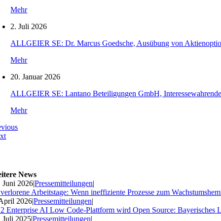
Mehr
2. Juli 2026
ALLGEIER SE: Dr. Marcus Goedsche, Ausübung von Aktienopti
Mehr
20. Januar 2026
ALLGEIER SE: Lantano Beteiligungen GmbH, Interessewahrende O
Mehr
evious
xt
itere News
. Juni 2026
|
Pressemitteilungen
|
 verlorene Arbeitstage: Wenn ineffiziente Prozesse zum Wachstumshe
 April 2026
|
Pressemitteilungen
|
2 Enterprise AI Low Code-Plattform wird Open Source: Bayerisches 
. Juli 2025
|
Pressemitteilungen
|