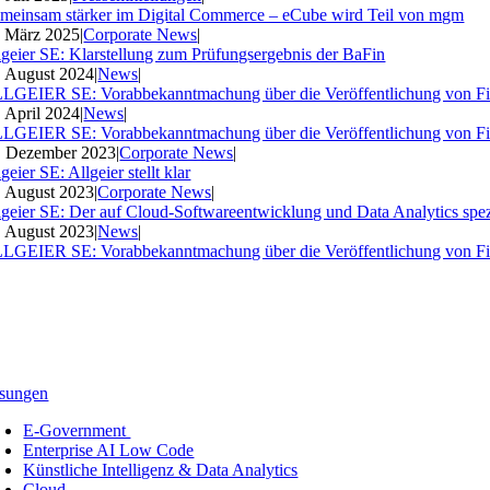
meinsam stärker im Digital Commerce – eCube wird Teil von mgm
. März 2025
|
Corporate News
|
lgeier SE: Klarstellung zum Prüfungsergebnis der BaFin
. August 2024
|
News
|
LGEIER SE: Vorabbekanntmachung über die Veröffentlichung von Fi
. April 2024
|
News
|
LGEIER SE: Vorabbekanntmachung über die Veröffentlichung von Fi
. Dezember 2023
|
Corporate News
|
geier SE: Allgeier stellt klar
. August 2023
|
Corporate News
|
lgeier SE: Der auf Cloud-Softwareentwicklung und Data Analytics spezia
. August 2023
|
News
|
LGEIER SE: Vorabbekanntmachung über die Veröffentlichung von Fi
sungen
E-Government
Enterprise AI Low Code
Künstliche Intelligenz & Data Analytics
Cloud