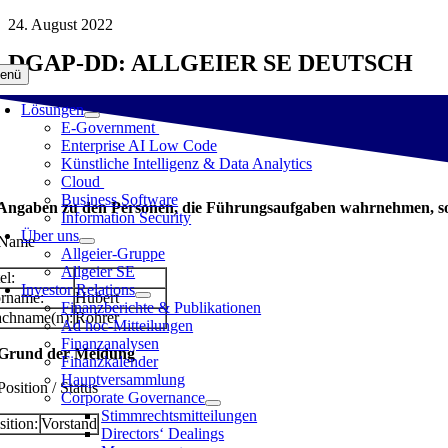
Zum
24. August 2022
Inhalt
DGAP-DD: ALLGEIER SE DEUTSCH
springen
enü
Lösungen
E-Government
Enterprise AI Low Code
Künstliche Intelligenz & Data Analytics
Cloud
Business Software
 Angaben zu den Personen, die Führungsaufgaben wahrnehmen, so
Information Security
Über uns
 Name
Allgeier-Gruppe
Allgeier SE
el:
Investor Relations
rname:
Hubert
Finanzberichte & Publikationen
chname(n):
Rohrer
Ad hoc-Mitteilungen
Finanzanalysen
 Grund der Meldung
Finanzkalender
Hauptversammlung
Position / Status
Corporate Governance
Stimmrechtsmitteilungen
sition:
Vorstand
Directors‘ Dealings