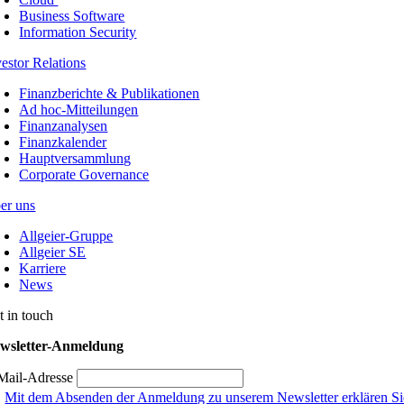
Business Software
Information Security
vestor Relations
Finanzberichte & Publikationen
Ad hoc-Mitteilungen
Finanzanalysen
Finanzkalender
Hauptversammlung
Corporate Governance
er uns
Allgeier-Gruppe
Allgeier SE
Karriere
News
t in touch
wsletter-Anmeldung
Mail-Adresse
Mit dem Absenden der Anmeldung zu unserem Newsletter erklären Sie