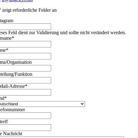
“ zeigt erforderliche Felder an
stagram
eses Feld dient zur Validierung und sollte nicht verändert werden.
rname
*
ame
*
rma/Organisation
teilung/Funktion
Mail-Adresse
*
nd
*
lefonnummer
treff
re Nachricht