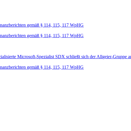
nanzberichten gemäß § 114, 115, 117 WpHG
nanzberichten gemäß § 114, 115, 117 WpHG
lisierte Microsoft-Spezialist SDX schließt sich der Allgeier-Gruppe a
nanzberichten gemäß § 114, 115, 117 WpHG