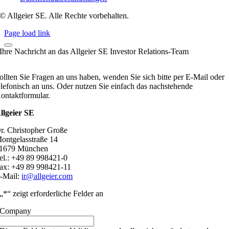
© Allgeier SE. Alle Rechte vorbehalten.
Page load link
Ihre Nachricht an das Allgeier SE Investor Relations-Team
ollten Sie Fragen an uns haben, wenden Sie sich bitte per E-Mail oder
elefonisch an uns. Oder nutzen Sie einfach das nachstehende
ontaktformular.
llgeier SE
r. Christopher Große
ontgelasstraße 14
1679 München
el.: +49 89 998421-0
ax: +49 89 998421-11
-Mail:
ir@allgeier.com
„
*
“ zeigt erforderliche Felder an
Company