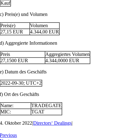
Kauf
c) Preis(e) und Volumen
Preis(e)
Volumen
27,15
EUR
4.344,00
EUR
d) Aggregierte Informationen
Preis
Aggregiertes Volumen
27,1500
EUR
4.344,0000
EUR
e) Datum des Geschäfts
2022-09-30; UTC+2
f) Ort des Geschäfts
Name:
TRADEGATE
MIC:
TGAT
4. Oktober 2022
|
Directors‘ Dealings
|
Previous