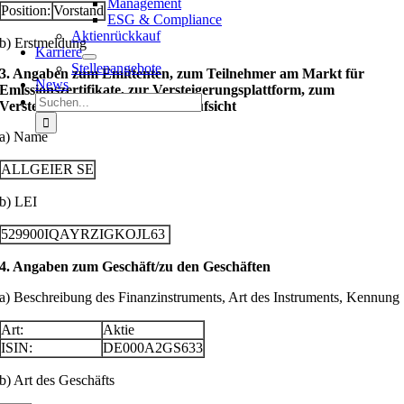
Management
Position:
Vorstand
ESG & Compliance
Aktienrückkauf
b) Erstmeldung
Karriere
Stellenangebote
3. Angaben zum Emittenten, zum Teilnehmer am Markt für
News
Emissionszertifikate, zur Versteigerungsplattform, zum
Suche
Versteigerer oder zur Auktionsaufsicht
nach:
a) Name
ALLGEIER SE
b) LEI
529900IQAYRZIGKOJL63
4. Angaben zum Geschäft/zu den Geschäften
a) Beschreibung des Finanzinstruments, Art des Instruments, Kennung
Art:
Aktie
ISIN:
DE000A2GS633
b) Art des Geschäfts