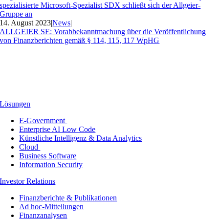
spezialisierte Microsoft-Spezialist SDX schließt sich der Allgeier-
Gruppe an
14. August 2023
|
News
|
ALLGEIER SE: Vorabbekanntmachung über die Veröffentlichung
von Finanzberichten gemäß § 114, 115, 117 WpHG
Lösungen
E-Government
Enterprise AI Low Code
Künstliche Intelligenz & Data Analytics
Cloud
Business Software
Information Security
Investor Relations
Finanzberichte & Publikationen
Ad hoc-Mitteilungen
Finanzanalysen