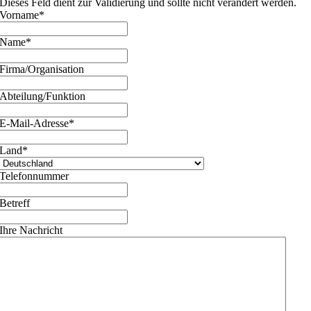
Dieses Feld dient zur Validierung und sollte nicht verändert werden.
Vorname
*
Name
*
Firma/Organisation
Abteilung/Funktion
E-Mail-Adresse
*
Land
*
Telefonnummer
Betreff
Ihre Nachricht