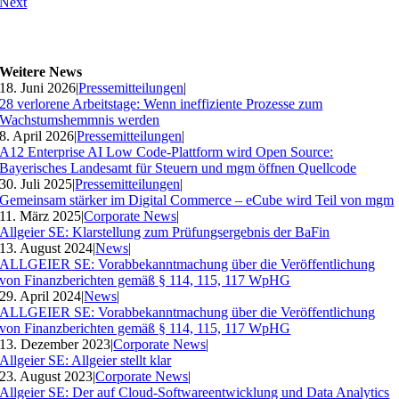
Next
Weitere News
18. Juni 2026
|
Pressemitteilungen
|
28 verlorene Arbeitstage: Wenn ineffiziente Prozesse zum
Wachstumshemmnis werden
8. April 2026
|
Pressemitteilungen
|
A12 Enterprise AI Low Code-Plattform wird Open Source:
Bayerisches Landesamt für Steuern und mgm öffnen Quellcode
30. Juli 2025
|
Pressemitteilungen
|
Gemeinsam stärker im Digital Commerce – eCube wird Teil von mgm
11. März 2025
|
Corporate News
|
Allgeier SE: Klarstellung zum Prüfungsergebnis der BaFin
13. August 2024
|
News
|
ALLGEIER SE: Vorabbekanntmachung über die Veröffentlichung
von Finanzberichten gemäß § 114, 115, 117 WpHG
29. April 2024
|
News
|
ALLGEIER SE: Vorabbekanntmachung über die Veröffentlichung
von Finanzberichten gemäß § 114, 115, 117 WpHG
13. Dezember 2023
|
Corporate News
|
Allgeier SE: Allgeier stellt klar
23. August 2023
|
Corporate News
|
Allgeier SE: Der auf Cloud-Softwareentwicklung und Data Analytics