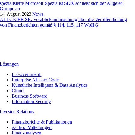
spezialisierte Microsoft-Spezialist SDX schließt sich der Allgeier-
Gruppe an
14. August 2023
|
News
|
ALLGEIER SE: Vorabbekanntmachung über die Veröffentlichung
von Finanzberichten gemäß § 114, 115, 117 WpHG
Lösungen
E-Government
Enterprise AI Low Code
Künstliche Intelligenz & Data Analytics
Cloud
Business Software
Information Security
Investor Relations
Finanzberichte & Publikationen
Ad hoc-Mitteilungen
Finanzanalysen