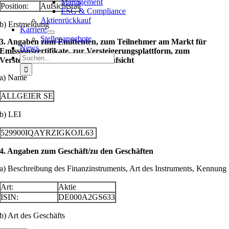
Management
Position:
Aufsichtsrat
ESG & Compliance
Aktienrückkauf
b) Erstmeldung
Karriere
Stellenangebote
3. Angaben zum Emittenten, zum Teilnehmer am Markt für
News
Emissionszertifikate, zur Versteigerungsplattform, zum
Suche
Versteigerer oder zur Auktionsaufsicht
nach:
a) Name
ALLGEIER SE
b) LEI
529900IQAYRZIGKOJL63
4. Angaben zum Geschäft/zu den Geschäften
a) Beschreibung des Finanzinstruments, Art des Instruments, Kennung
Art:
Aktie
ISIN:
DE000A2GS633
b) Art des Geschäfts