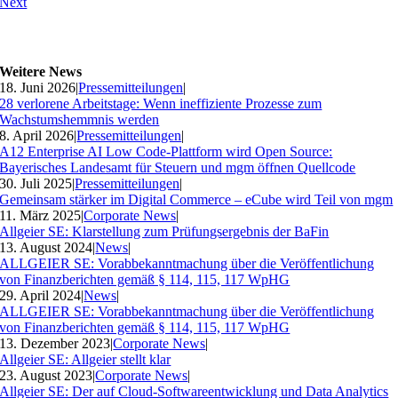
Next
Weitere News
18. Juni 2026
|
Pressemitteilungen
|
28 verlorene Arbeitstage: Wenn ineffiziente Prozesse zum
Wachstumshemmnis werden
8. April 2026
|
Pressemitteilungen
|
A12 Enterprise AI Low Code-Plattform wird Open Source:
Bayerisches Landesamt für Steuern und mgm öffnen Quellcode
30. Juli 2025
|
Pressemitteilungen
|
Gemeinsam stärker im Digital Commerce – eCube wird Teil von mgm
11. März 2025
|
Corporate News
|
Allgeier SE: Klarstellung zum Prüfungsergebnis der BaFin
13. August 2024
|
News
|
ALLGEIER SE: Vorabbekanntmachung über die Veröffentlichung
von Finanzberichten gemäß § 114, 115, 117 WpHG
29. April 2024
|
News
|
ALLGEIER SE: Vorabbekanntmachung über die Veröffentlichung
von Finanzberichten gemäß § 114, 115, 117 WpHG
13. Dezember 2023
|
Corporate News
|
Allgeier SE: Allgeier stellt klar
23. August 2023
|
Corporate News
|
Allgeier SE: Der auf Cloud-Softwareentwicklung und Data Analytics