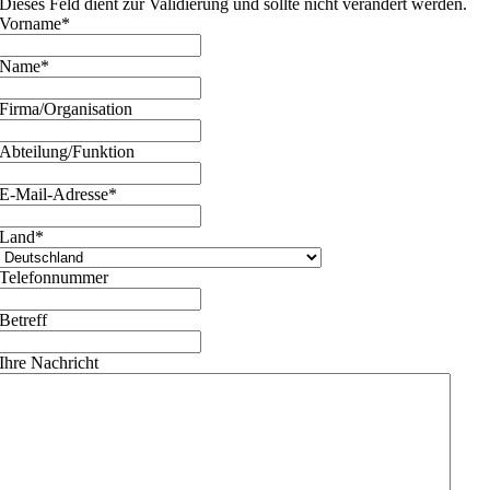
Dieses Feld dient zur Validierung und sollte nicht verändert werden.
Vorname
*
Name
*
Firma/Organisation
Abteilung/Funktion
E-Mail-Adresse
*
Land
*
Telefonnummer
Betreff
Ihre Nachricht