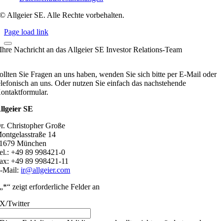
© Allgeier SE. Alle Rechte vorbehalten.
Page load link
Ihre Nachricht an das Allgeier SE Investor Relations-Team
ollten Sie Fragen an uns haben, wenden Sie sich bitte per E-Mail oder
elefonisch an uns. Oder nutzen Sie einfach das nachstehende
ontaktformular.
llgeier SE
r. Christopher Große
ontgelasstraße 14
1679 München
el.: +49 89 998421-0
ax: +49 89 998421-11
-Mail:
ir@allgeier.com
„
*
“ zeigt erforderliche Felder an
X/Twitter