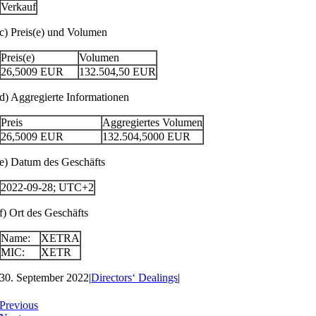
Verkauf
c) Preis(e) und Volumen
Preis(e)
Volumen
26,5009
EUR
132.504,50
EUR
d) Aggregierte Informationen
Preis
Aggregiertes Volumen
26,5009
EUR
132.504,5000
EUR
e) Datum des Geschäfts
2022-09-28; UTC+2
f) Ort des Geschäfts
Name:
XETRA
MIC:
XETR
30. September 2022
|
Directors‘ Dealings
|
Previous