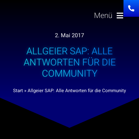
Zum
Inhalt
Menü
springen
2. Mai 2017
Lösungen
ALLGEIER SAP: ALLE
Über uns
ANTWORTEN FÜR DIE
COMMUNITY
Investor Relation
Start
»
Allgeier SAP: Alle Antworten für die Community
Karriere
News