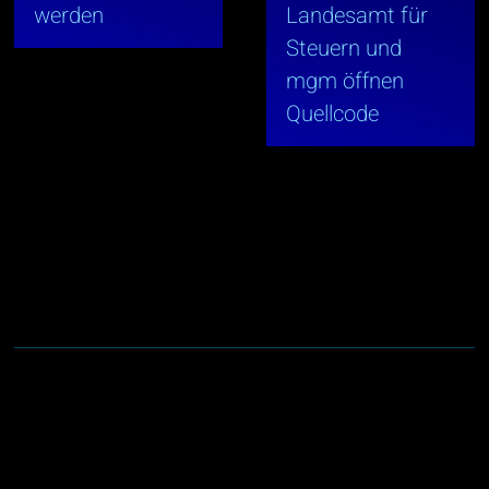
werden
Landesamt für
Steuern und
mgm öffnen
Quellcode