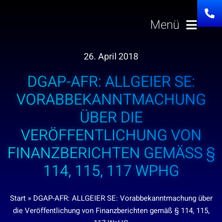
Zum
Inhalt
Menü
springen
26. April 2018
Lösungen
DGAP-AFR: ALLGEIER SE:
Über uns
VORABBEKANNTMACHUNG
ÜBER DIE
Investor Relation
VERÖFFENTLICHUNG VON
FINANZBERICHTEN GEMÄSS § 1
Karriere
14, 115, 117 WPHG
News
Start
»
DGAP-AFR: ALLGEIER SE: Vorabbekanntmachung über
die Veröffentlichung von Finanzberichten gemäß § 114, 115,