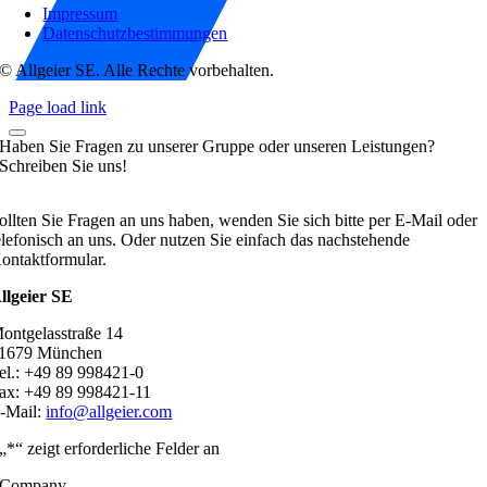
Impressum
Datenschutzbestimmungen
© Allgeier SE. Alle Rechte vorbehalten.
Page load link
Haben Sie Fragen zu unserer Gruppe oder unseren Leistungen?
Schreiben Sie uns!
ollten Sie Fragen an uns haben, wenden Sie sich bitte per E-Mail oder
elefonisch an uns. Oder nutzen Sie einfach das nachstehende
ontaktformular.
llgeier SE
ontgelasstraße 14
1679 München
el.: +49 89 998421-0
ax: +49 89 998421-11
-Mail:
info@allgeier.com
„
*
“ zeigt erforderliche Felder an
Company