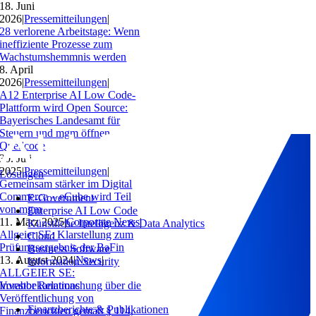
18. Juni
2026
|
Pressemitteilungen
|
28 verlorene Arbeitstage: Wenn
ineffiziente Prozesse zum
Wachstumshemmnis werden
8. April
2026
|
Pressemitteilungen
|
A12 Enterprise AI Low Code-
Plattform wird Open Source:
Bayerisches Landesamt für
Steuern und mgm öffnen
Quellcode
30. Juli
2025
|
Pressemitteilungen
|
Lösungen
Gemeinsam stärker im Digital
Commerce – eCube wird Teil
E-Government
von mgm
Enterprise AI Low Code
11. März 2025
|
Corporate News
|
Künstliche Intelligenz & Data Analytics
Allgeier SE: Klarstellung zum
Cloud
Prüfungsergebnis der BaFin
Business Software
13. August 2024
|
News
|
Information Security
ALLGEIER SE:
Vorabbekanntmachung über die
Investor Relations
Veröffentlichung von
Finanzberichte & Publikationen
Finanzberichten gemäß § 114,