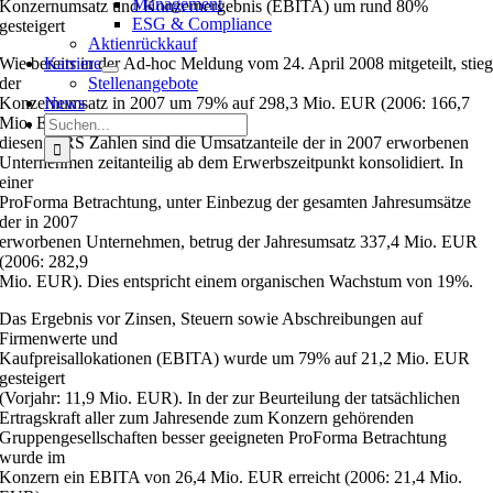
Management
Konzernumsatz und Konzernergebnis (EBITA) um rund 80%
ESG & Compliance
gesteigert
Aktienrückkauf
Wie bereits in der Ad-hoc Meldung vom 24. April 2008 mitgeteilt, stie
Karriere
der
Stellenangebote
Konzernumsatz in 2007 um 79% auf 298,3 Mio. EUR (2006: 166,7
News
Suche
Mio. EUR). In
nach:
diesen IFRS Zahlen sind die Umsatzanteile der in 2007 erworbenen
Unternehmen zeitanteilig ab dem Erwerbszeitpunkt konsolidiert. In
einer
ProForma Betrachtung, unter Einbezug der gesamten Jahresumsätze
der in 2007
erworbenen Unternehmen, betrug der Jahresumsatz 337,4 Mio. EUR
(2006: 282,9
Mio. EUR). Dies entspricht einem organischen Wachstum von 19%.
Das Ergebnis vor Zinsen, Steuern sowie Abschreibungen auf
Firmenwerte und
Kaufpreisallokationen (EBITA) wurde um 79% auf 21,2 Mio. EUR
gesteigert
(Vorjahr: 11,9 Mio. EUR). In der zur Beurteilung der tatsächlichen
Ertragskraft aller zum Jahresende zum Konzern gehörenden
Gruppengesellschaften besser geeigneten ProForma Betrachtung
wurde im
Konzern ein EBITA von 26,4 Mio. EUR erreicht (2006: 21,4 Mio.