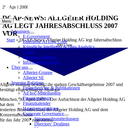
Zum
29. April 2008
Inhalt
DGAP-NEWS: ALLGEIER HOLDING
springen
Menü
AG LEGT JAHRESABSCHLUSS 2007
Lösungen
VOR
E-Government
Start
»
DGAP-News: Allgeier Holding AG legt Jahresabschluss
Enterprise AI Low Code
2007 vor
Künstliche Intelligenz & Data Analytics
Cloud
Business Software
Information Security
Über uns
Allgeier-Gruppe
Allgeier SE
Investor Relations
Allgeier Holding bestätigt die starken Geschäftsergebnisse 2007 und
Finanzberichte & Publikationen
bestätigt eingeschlagene Strategie
Ad hoc-Mitteilungen
Finanzanalysen
München, 30. April 2008 – Der Aufsichtsrat der Allgeier Holding AG
Finanzkalender
hat dem
Hauptversammlung
testierten Jahresabschluss der Allgeier Holding AG und dem
Corporate Governance
Konzernabschluss
Stimmrechtsmitteilungen
für das Jahr 2007 zugestimmt.
Directors‘ Dealings