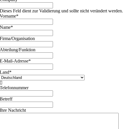
Dieses Feld dient zur Validierung und sollte nicht verändert werden.
Vorname
*
Name
*
Firma/Organisation
Abteilung/Funktion
E-Mail-Adresse
*
Land
*

Telefonnummer
Betreff
Ihre Nachricht