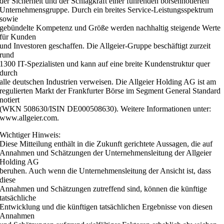
der Sicherheit und der Schlagkraft einer führenden börsennotierten
Unternehmensgruppe. Durch ein breites Service-Leistungsspektrum
sowie
gebündelte Kompetenz und Größe werden nachhaltig steigende Werte
für Kunden
und Investoren geschaffen. Die Allgeier-Gruppe beschäftigt zurzeit
rund
1300 IT-Spezialisten und kann auf eine breite Kundenstruktur quer
durch
alle deutschen Industrien verweisen. Die Allgeier Holding AG ist am
regulierten Markt der Frankfurter Börse im Segment General Standard
notiert
(WKN 508630/ISIN DE000508630). Weitere Informationen unter:
www.allgeier.com.
Wichtiger Hinweis:
Diese Mitteilung enthält in die Zukunft gerichtete Aussagen, die auf
Annahmen und Schätzungen der Unternehmensleitung der Allgeier
Holding AG
beruhen. Auch wenn die Unternehmensleitung der Ansicht ist, dass
diese
Annahmen und Schätzungen zutreffend sind, können die künftige
tatsächliche
Entwicklung und die künftigen tatsächlichen Ergebnisse von diesen
Annahmen