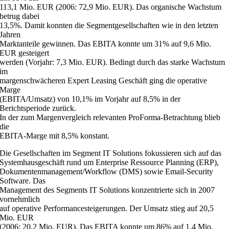
113,1 Mio. EUR (2006: 72,9 Mio. EUR). Das organische Wachstum
betrug dabei
13,5%. Damit konnten die Segmentgesellschaften wie in den letzten
Jahren
Marktanteile gewinnen. Das EBITA konnte um 31% auf 9,6 Mio.
EUR gesteigert
werden (Vorjahr: 7,3 Mio. EUR). Bedingt durch das starke Wachstum
im
margenschwächeren Expert Leasing Geschäft ging die operative
Marge
(EBITA/Umsatz) von 10,1% im Vorjahr auf 8,5% in der
Berichtsperiode zurück.
In der zum Margenvergleich relevanten ProForma-Betrachtung blieb
die
EBITA-Marge mit 8,5% konstant.
Die Gesellschaften im Segment IT Solutions fokussieren sich auf das
Systemhausgeschäft rund um Enterprise Ressource Planning (ERP),
Dokumentenmanagement/Workflow (DMS) sowie Email-Security
Software. Das
Management des Segments IT Solutions konzentrierte sich in 2007
vornehmlich
auf operative Performancesteigerungen. Der Umsatz stieg auf 20,5
Mio. EUR
(2006: 20,2 Mio. EUR). Das EBITA konnte um 86% auf 1,4 Mio.