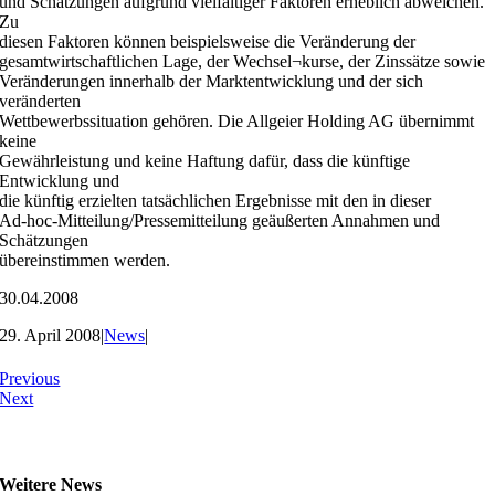
und Schätzungen aufgrund vielfältiger Faktoren erheblich abweichen.
Zu
diesen Faktoren können beispielsweise die Veränderung der
gesamtwirtschaftlichen Lage, der Wechsel¬kurse, der Zinssätze sowie
Veränderungen innerhalb der Marktentwicklung und der sich
veränderten
Wettbewerbssituation gehören. Die Allgeier Holding AG übernimmt
keine
Gewährleistung und keine Haftung dafür, dass die künftige
Entwicklung und
die künftig erzielten tatsächlichen Ergebnisse mit den in dieser
Ad-hoc-Mitteilung/Pressemitteilung geäußerten Annahmen und
Schätzungen
übereinstimmen werden.
30.04.2008
29. April 2008
|
News
|
Previous
Next
Weitere News