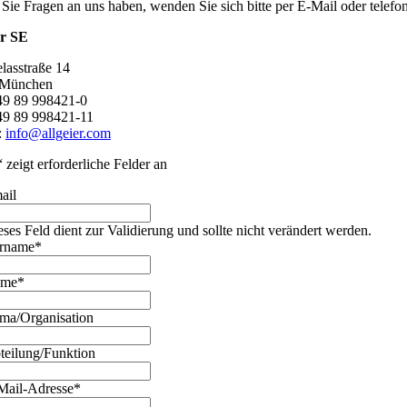
 Sie Fragen an uns haben, wenden Sie sich bitte per E-Mail oder telef
er SE
lasstraße 14
 München
+49 89 998421-0
49 89 998421-11
:
info@allgeier.com
“ zeigt erforderliche Felder an
ail
eses Feld dient zur Validierung und sollte nicht verändert werden.
rname
*
ame
*
rma/Organisation
teilung/Funktion
Mail-Adresse
*