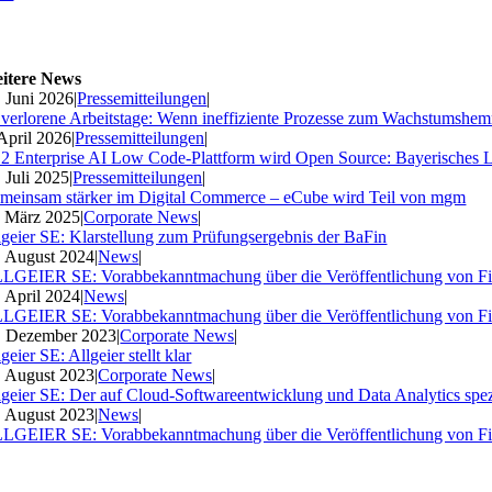
itere News
. Juni 2026
|
Pressemitteilungen
|
 verlorene Arbeitstage: Wenn ineffiziente Prozesse zum Wachstumshe
 April 2026
|
Pressemitteilungen
|
2 Enterprise AI Low Code-Plattform wird Open Source: Bayerisches 
. Juli 2025
|
Pressemitteilungen
|
meinsam stärker im Digital Commerce – eCube wird Teil von mgm
. März 2025
|
Corporate News
|
lgeier SE: Klarstellung zum Prüfungsergebnis der BaFin
. August 2024
|
News
|
LGEIER SE: Vorabbekanntmachung über die Veröffentlichung von Fi
. April 2024
|
News
|
LGEIER SE: Vorabbekanntmachung über die Veröffentlichung von Fi
. Dezember 2023
|
Corporate News
|
geier SE: Allgeier stellt klar
. August 2023
|
Corporate News
|
lgeier SE: Der auf Cloud-Softwareentwicklung und Data Analytics spezia
. August 2023
|
News
|
LGEIER SE: Vorabbekanntmachung über die Veröffentlichung von Fi