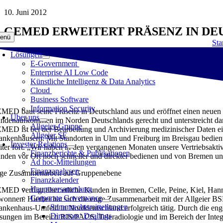
Zum
10. Juni 2012
Inhalt
GEMED ERWEITERT PRÄSENZ IN DE
springen
enü
Sta
Lösungen
E-Government
Enterprise AI Low Code
Künstliche Intelligenz & Data Analytics
Cloud
Business Software
Information Security
MED baut seine Präsenz in Deutschland aus und eröffnet einen neuen 
Über uns
ndenaufkommen im Norden Deutschlands gerecht und unterstreicht dam
Allgeier-Gruppe
MED ist bei der Bearbeitung und Archivierung medizinischer Daten ei
Allgeier SE
ankenhäusern. Mit Standorten in Ulm und Freiburg im Breisgau bedie
Investor Relations
iter fort. „Wir haben in den vergangenen Monaten unsere Vertriebsakt
Finanzberichte & Publikationen
nden vor Ort noch schneller und direkter bedienen und von Bremen u
Ad hoc-Mitteilungen
Finanzanalysen
ge Zusammenarbeit auf Gruppenebene
Finanzkalender
Hauptversammlung
MED verfügt über etliche Kunden in Bremen, Celle, Peine, Kiel, Han
Corporate Governance
wonnen. Hierbei hat sich die enge Zusammenarbeit mit der Allgeier BSH 
Stimmrechtsmitteilungen
ankenhaus-Umfeld in Norddeutschland erfolgreich tätig. Durch die en
Directors‘ Dealings
sungen im Bereich RIS/PACS, Teleradiologie und im Bereich der Integr