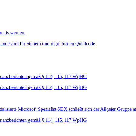
mmnis werden
Landesamt für Steuern und mgm öffnen Quellcode
nanzberichten gemäß § 114, 115, 117 WpHG
nanzberichten gemäß § 114, 115, 117 WpHG
lisierte Microsoft-Spezialist SDX schließt sich der Allgeier-Gruppe a
nanzberichten gemäß § 114, 115, 117 WpHG