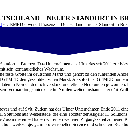
UTSCHLAND – NEUER STANDORT IN 
rt
»
GEMED erweitert Präsenz in Deutschland – neuer Standort in Br
Standort in Bremen. Das Unternehmen aus Ulm, das seit 2011 zur börse
it sein kontinuierliches Wachstum.
ne feste Größe im deutschen Markt und gehört zu den führenden Anbi
nt GEMED den gesamtdeutschen Markt. Ab sofort hat GEMED nun einen 
ivitäten in Norden deutlich verstärkt und etliche Neukunden gewonnen.
nsere Vermarktungspotenziale im Norden weiter ausbauen“, erklärt W
nover und auf Sylt. Zudem hat das Ulmer Unternehmen Ende 2011 eine
Solutions aus Westerstede, die eine Tochter der Allgeier IT Solutions 
ge Zusammenarbeit haben wir einen weiteren Zugangskanal zu neuen Ku
ationswerkzeuge. „Um professionellen Service und schnellere Reaktion