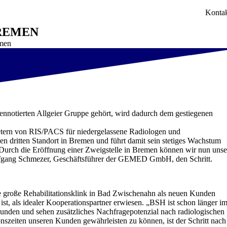
Konta
BREMEN
emen
nnotierten Allgeier Gruppe gehört, wird dadurch dem gestiegenen
etern von RIS/PACS für niedergelassene Radiologen und
dritten Standort in Bremen und führt damit sein stetiges Wachstum
 Durch die Eröffnung einer Zweigstelle in Bremen können wir nun unse
olfgang Schmezer, Geschäftsführer der GEMED GmbH, den Schritt.
 große Rehabilitationsklink in Bad Zwischenahn als neuen Kunden
ist, als idealer Kooperationspartner erwiesen. „BSH ist schon länger i
nden und sehen zusätzliches Nachfragepotenzial nach radiologischen
szeiten unseren Kunden gewährleisten zu können, ist der Schritt nach