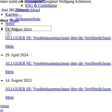
Management
emen somit nur konsequent“, ergänzt Wolfgang Schmezer.
ESG & Compliance
. Juni 2012
Aktienrückkauf
|
News
|
Karriere
Stellenangebote
itere
News
News
Suche
13. August 2024
nach:
ALLGEIER SE: Vorabbekanntmachung über die Veröffentlichung 
Mehr
29. April 2024
ALLGEIER SE: Vorabbekanntmachung über die Veröffentlichung 
Mehr
14. August 2023
ALLGEIER SE: Vorabbekanntmachung über die Veröffentlichung 
Mehr
evious
xt