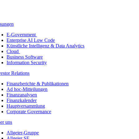
sungen
E-Government
Enterprise AI Low Code
Künstliche Intelligenz & Data Analytics
Cloud
Business Software
Information Security
vestor Relations
Finanzberichte & Publikationen
Ad hoc-Mitteilungen
Finanzanalysen
Finanzkalender
Hauptversammlung
Corporate Governance
er uns
Allgeier-Gruppe
Allgeier SE