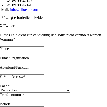
el.: +49 89 998421-0
ax: +49 89 998421-11
-Mail:
info@allgeier.com
„
*
“ zeigt erforderliche Felder an
X/Twitter
Dieses Feld dient zur Validierung und sollte nicht verändert werden.
Vorname
*
Name
*
Firma/Organisation
Abteilung/Funktion
E-Mail-Adresse
*
Land
*
Telefonnummer
Betreff