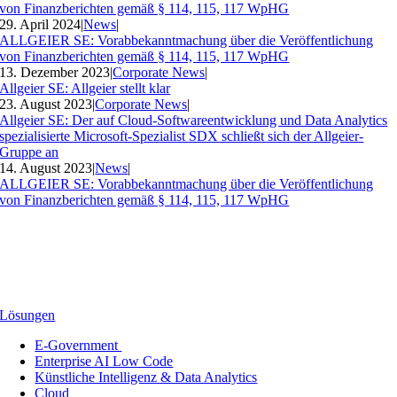
von Finanzberichten gemäß § 114, 115, 117 WpHG
29. April 2024
|
News
|
ALLGEIER SE: Vorabbekanntmachung über die Veröffentlichung
von Finanzberichten gemäß § 114, 115, 117 WpHG
13. Dezember 2023
|
Corporate News
|
Allgeier SE: Allgeier stellt klar
23. August 2023
|
Corporate News
|
Allgeier SE: Der auf Cloud-Softwareentwicklung und Data Analytics
spezialisierte Microsoft-Spezialist SDX schließt sich der Allgeier-
Gruppe an
14. August 2023
|
News
|
ALLGEIER SE: Vorabbekanntmachung über die Veröffentlichung
von Finanzberichten gemäß § 114, 115, 117 WpHG
Lösungen
E-Government
Enterprise AI Low Code
Künstliche Intelligenz & Data Analytics
Cloud