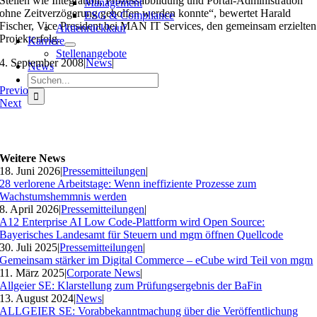
Stellen wie Integration, Prozessabbildung und Portal-Administration
Management
ohne Zeitverzögerung geholfen werden konnte“, bewertet Harald
ESG & Compliance
Fischer, Vice President bei MAN IT Services, den gemeinsam erzielten
Aktienrückkauf
Projekterfolg.
Karriere
Stellenangebote
4. September 2008
|
News
|
News
Suche
Previous
nach:
Next
Weitere News
18. Juni 2026
|
Pressemitteilungen
|
28 verlorene Arbeitstage: Wenn ineffiziente Prozesse zum
Wachstumshemmnis werden
8. April 2026
|
Pressemitteilungen
|
A12 Enterprise AI Low Code-Plattform wird Open Source:
Bayerisches Landesamt für Steuern und mgm öffnen Quellcode
30. Juli 2025
|
Pressemitteilungen
|
Gemeinsam stärker im Digital Commerce – eCube wird Teil von mgm
11. März 2025
|
Corporate News
|
Allgeier SE: Klarstellung zum Prüfungsergebnis der BaFin
13. August 2024
|
News
|
ALLGEIER SE: Vorabbekanntmachung über die Veröffentlichung