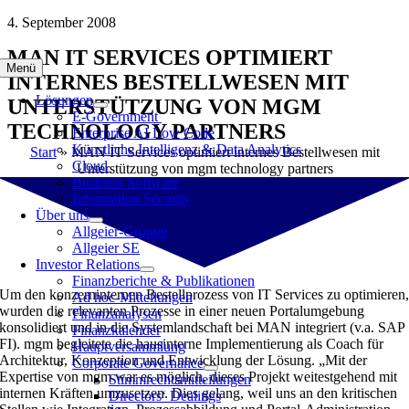
Zum
4. September 2008
Inhalt
MAN IT SERVICES OPTIMIERT
springen
Menü
INTERNES BESTELLWESEN MIT
Lösungen
UNTERSTÜTZUNG VON MGM
E-Government
TECHNOLOGY PARTNERS
Enterprise AI Low Code
Künstliche Intelligenz & Data Analytics
Start
»
MAN IT Services optimiert internes Bestellwesen mit
Cloud
Unterstützung von mgm technology partners
Business Software
Information Security
Über uns
Allgeier-Gruppe
Allgeier SE
Investor Relations
Finanzberichte & Publikationen
Um den konzerninternen Bestellprozess von IT Services zu optimieren
Ad hoc-Mitteilungen
wurden die relevanten Prozesse in einer neuen Portalumgebung
Finanzanalysen
konsolidiert und in die Systemlandschaft bei MAN integriert (v.a. SAP
Finanzkalender
FI). mgm begleitete die hausinterne Implementierung als Coach für
Hauptversammlung
Architektur, Konzeption und Entwicklung der Lösung. „Mit der
Corporate Governance
Expertise von mgm war es möglich, dieses Projekt weitestgehend mit
Stimmrechtsmitteilungen
internen Kräften umzusetzen. Dies gelang, weil uns an den kritischen
Directors‘ Dealings