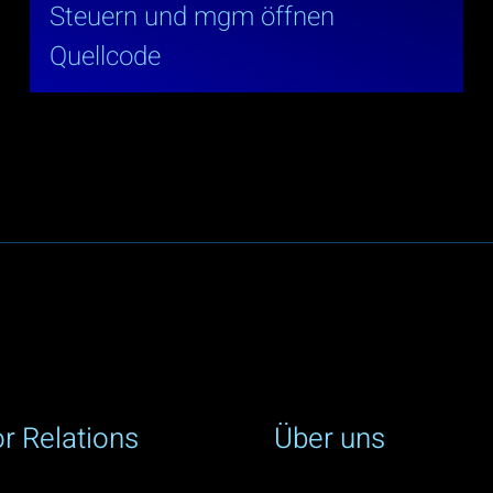
Steuern und mgm öffnen
Quellcode
or Relations
Über uns