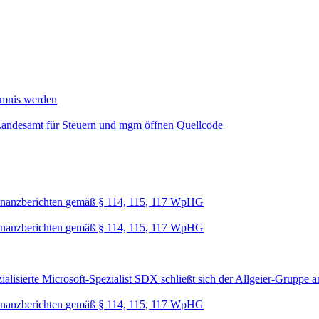
mmnis werden
Landesamt für Steuern und mgm öffnen Quellcode
nanzberichten gemäß § 114, 115, 117 WpHG
nanzberichten gemäß § 114, 115, 117 WpHG
lisierte Microsoft-Spezialist SDX schließt sich der Allgeier-Gruppe a
nanzberichten gemäß § 114, 115, 117 WpHG