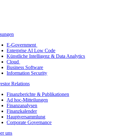
sungen
E-Government
Enterprise AI Low Code
Künstliche Intelligenz & Data Analytics
Cloud
Business Software
Information Security
vestor Relations
Finanzberichte & Publikationen
Ad hoc-Mitteilungen
Finanzanalysen
Finanzkalender
Hauptversammlung
Corporate Governance
er uns