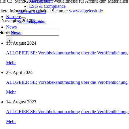
alle C3, Stand 205A) auf der Weltleitmesse für Architektur, Materialie
Management
ESG & Compliance
itere Informationen erhalten Sie unter
www.allgeier-it.de
Aktienrückkauf
Karriere
. November 2010
|
News
|
Stellenangebote
News
Suche
itere
News
nach:
13. August 2024
ALLGEIER SE: Vorabbekanntmachung über die Veröffentlichung 
Mehr
29. April 2024
ALLGEIER SE: Vorabbekanntmachung über die Veröffentlichung 
Mehr
14. August 2023
ALLGEIER SE: Vorabbekanntmachung über die Veröffentlichung 
Mehr