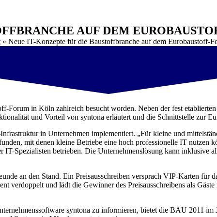
TOFFBRANCHE AUF DEM EUROBAUST
t
»
Neue IT-Konzepte für die Baustoffbranche auf dem Eurobaustoff-
f-Forum in Köln zahlreich besucht worden. Neben der fest etablierten 
alität und Vorteil von syntona erläutert und die Schnittstelle zur Eur
T-Infrastruktur in Unternehmen implementiert. „Für kleine und mittels
en, mit denen kleine Betriebe eine hoch professionelle IT nutzen kön
IT-Spezialisten betrieben. Die Unternehmenslösung kann inklusive all
reunde an den Stand. Ein Preisausschreiben versprach VIP-Karten für
gent verdoppelt und lädt die Gewinner des Preisausschreibens als Gäs
 Unternehmenssoftware syntona zu informieren, bietet die BAU 2011 im 