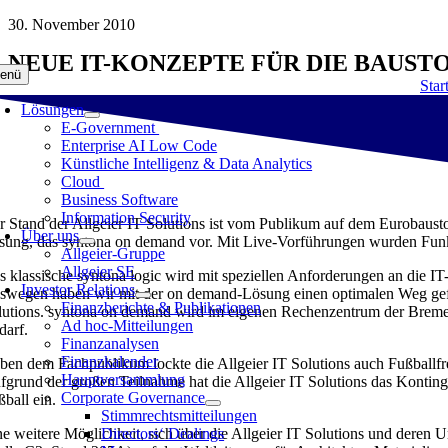
Zum
30. November 2010
Inhalt
NEUE IT-KONZEPTE FÜR DIE BAUS
springen
enü
Star
Lösungen
E-Government
Enterprise AI Low Code
Künstliche Intelligenz & Data Analytics
Cloud
Business Software
Information Security
r Stand der Allgeier IT Solutions ist vom Publikum auf dem Eurobaustof
Über uns
sung, das syntona on demand vor. Mit Live-Vorführungen wurden Funktion
Allgeier-Gruppe
Allgeier SE
s klassische syntona logic wird mit speziellen Anforderungen an die I
Investor Relations
swegen haben wir mit der on demand-Lösung einen optimalen Weg gefund
Finanzberichte & Publikationen
lutions. syntona on demand wird im eigenen Rechenzentrum der Bremer 
Ad hoc-Mitteilungen
darf.
Finanzanalysen
Finanzkalender
ben dem Fachpublikum lockte die Allgeier IT Solutions auch Fußballf
Hauptversammlung
fgrund der großen Teilnahme hat die Allgeier IT Solutions das Kontin
Corporate Governance
ßball ein.
Stimmrechtsmitteilungen
ne weitere Möglichkeit, sich über die Allgeier IT Solutions und deren
Directors‘ Dealings