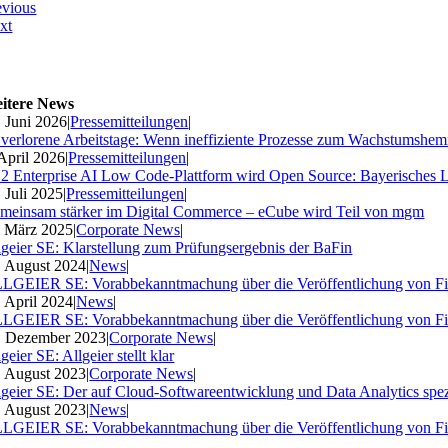
evious
xt
itere News
. Juni 2026
|
Pressemitteilungen
|
 verlorene Arbeitstage: Wenn ineffiziente Prozesse zum Wachstumshe
 April 2026
|
Pressemitteilungen
|
2 Enterprise AI Low Code-Plattform wird Open Source: Bayerisches 
. Juli 2025
|
Pressemitteilungen
|
meinsam stärker im Digital Commerce – eCube wird Teil von mgm
. März 2025
|
Corporate News
|
lgeier SE: Klarstellung zum Prüfungsergebnis der BaFin
. August 2024
|
News
|
LGEIER SE: Vorabbekanntmachung über die Veröffentlichung von Fi
. April 2024
|
News
|
LGEIER SE: Vorabbekanntmachung über die Veröffentlichung von Fi
. Dezember 2023
|
Corporate News
|
geier SE: Allgeier stellt klar
. August 2023
|
Corporate News
|
lgeier SE: Der auf Cloud-Softwareentwicklung und Data Analytics spezia
. August 2023
|
News
|
LGEIER SE: Vorabbekanntmachung über die Veröffentlichung von Fi