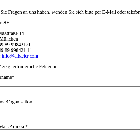
 Sie Fragen an uns haben, wenden Sie sich bitte per E-Mail oder telef
er SE
lasstraße 14
 München
+49 89 998421-0
49 89 998421-11
:
info@allgeier.com
“ zeigt erforderliche Felder an
rname
*
rma/Organisation
Mail-Adresse
*