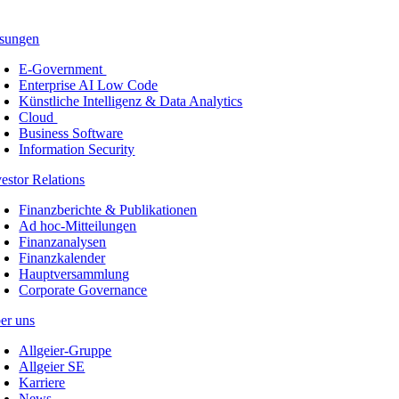
sungen
E-Government
Enterprise AI Low Code
Künstliche Intelligenz & Data Analytics
Cloud
Business Software
Information Security
vestor Relations
Finanzberichte & Publikationen
Ad hoc-Mitteilungen
Finanzanalysen
Finanzkalender
Hauptversammlung
Corporate Governance
er uns
Allgeier-Gruppe
Allgeier SE
Karriere
News