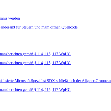
mmnis werden
Landesamt für Steuern und mgm öffnen Quellcode
nanzberichten gemäß § 114, 115, 117 WpHG
nanzberichten gemäß § 114, 115, 117 WpHG
lisierte Microsoft-Spezialist SDX schließt sich der Allgeier-Gruppe a
nanzberichten gemäß § 114, 115, 117 WpHG