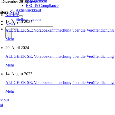
Management
. Dezember 2010
|
News
|
ESG & Compliance
Aktienrückkauf
itere
News
Karriere
Stellenangebote
13. August 2024
News
Suche
ALLGEIER SE: Vorabbekanntmachung über die Veröffentlichung 
nach:
Mehr
29. April 2024
ALLGEIER SE: Vorabbekanntmachung über die Veröffentlichung 
Mehr
14. August 2023
ALLGEIER SE: Vorabbekanntmachung über die Veröffentlichung 
Mehr
evious
xt