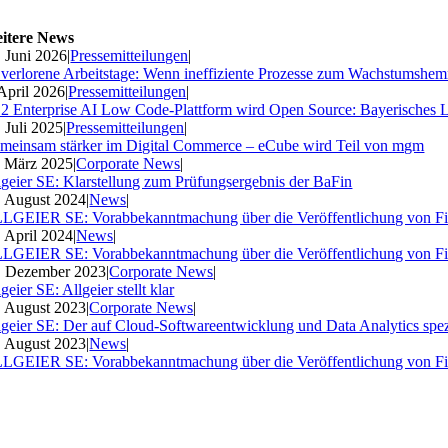
itere News
. Juni 2026
|
Pressemitteilungen
|
 verlorene Arbeitstage: Wenn ineffiziente Prozesse zum Wachstumshe
 April 2026
|
Pressemitteilungen
|
2 Enterprise AI Low Code-Plattform wird Open Source: Bayerisches 
. Juli 2025
|
Pressemitteilungen
|
meinsam stärker im Digital Commerce – eCube wird Teil von mgm
. März 2025
|
Corporate News
|
lgeier SE: Klarstellung zum Prüfungsergebnis der BaFin
. August 2024
|
News
|
LGEIER SE: Vorabbekanntmachung über die Veröffentlichung von Fi
. April 2024
|
News
|
LGEIER SE: Vorabbekanntmachung über die Veröffentlichung von Fi
. Dezember 2023
|
Corporate News
|
geier SE: Allgeier stellt klar
. August 2023
|
Corporate News
|
lgeier SE: Der auf Cloud-Softwareentwicklung und Data Analytics spezia
. August 2023
|
News
|
LGEIER SE: Vorabbekanntmachung über die Veröffentlichung von Fi