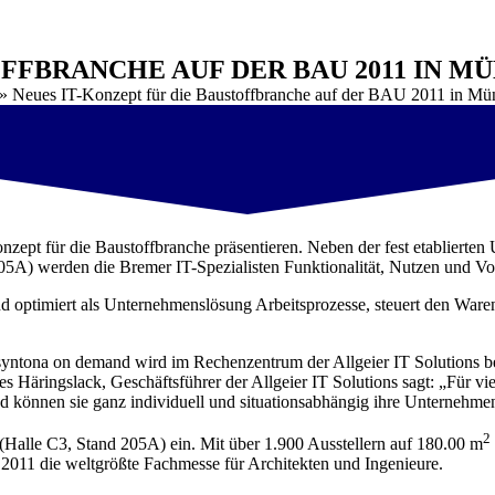
OFFBRANCHE AUF DER BAU 2011 IN M
»
Neues IT-Konzept für die Baustoffbranche auf der BAU 2011 in Mü
pt für die Baustoffbranche präsentieren. Neben der fest etablierten U
5A) werden die Bremer IT-Spezialisten Funktionalität, Nutzen und Vor
 und optimiert als Unternehmenslösung Arbeitsprozesse, steuert den War
yntona on demand wird im Rechenzentrum der Allgeier IT Solutions be
s Häringslack, Geschäftsführer der Allgeier IT Solutions sagt: „Für vi
d können sie ganz individuell und situationsabhängig ihre Unternehme
2
 (Halle C3, Stand 205A) ein. Mit über 1.900 Ausstellern auf 180.00 m
2011 die weltgrößte Fachmesse für Architekten und Ingenieure.