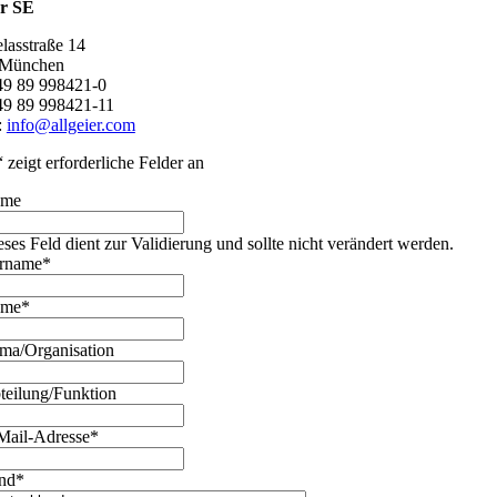
er SE
lasstraße 14
 München
+49 89 998421-0
49 89 998421-11
:
info@allgeier.com
“ zeigt erforderliche Felder an
ame
eses Feld dient zur Validierung und sollte nicht verändert werden.
rname
*
ame
*
rma/Organisation
teilung/Funktion
Mail-Adresse
*
nd
*