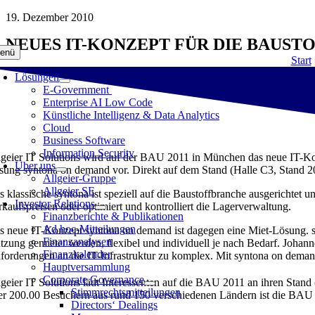
Zum
19. Dezember 2010
Inhalt
NEUES IT-KONZEPT FÜR DIE BAUST
springen
enü
Start
Lösungen
E-Government
Enterprise AI Low Code
Künstliche Intelligenz & Data Analytics
Cloud
Business Software
Information Security
lgeier IT Solutions wird auf der BAU 2011 in München das neue IT-Konze
Über uns
sung syntona on demand vor. Direkt auf dem Stand (Halle C3, Stand 20
Allgeier-Gruppe
Allgeier SE
s klassische syntona ist speziell auf die Baustoffbranche ausgerichtet
Investor Relations
rkaufspreisen oder optimiert und kontrolliert die Lagerverwaltung.
Finanzberichte & Publikationen
Ad hoc-Mitteilungen
s neue IT-Konzept syntona on demand ist dagegen eine Miet-Lösung. s
Finanzanalysen
tzung gemietet werden, flexibel und individuell je nach Bedarf. Johanne
Finanzkalender
forderungen an die IT-Infrastruktur zu komplex. Mit syntona on deman
Hauptversammlung
Corporate Governance
lgeier IT Solutions lädt Interessenten auf die BAU 2011 an ihren Stand
Stimmrechtsmitteilungen
er 200.00 Besuchern aus rund 150 verschiedenen Ländern ist die BAU 
Directors‘ Dealings