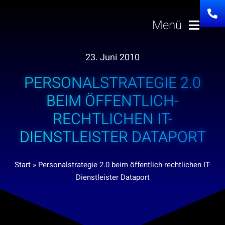
Zum
Inhalt
Menü
springen
23. Juni 2010
Lösungen
PERSONALSTRATEGIE 2.0
Über uns
BEIM ÖFFENTLICH-
RECHTLICHEN IT-
Investor Relation
DIENSTLEISTER DATAPORT
Karriere
Start
»
Personalstrategie 2.0 beim öffentlich-rechtlichen IT-
Dienstleister Dataport
News