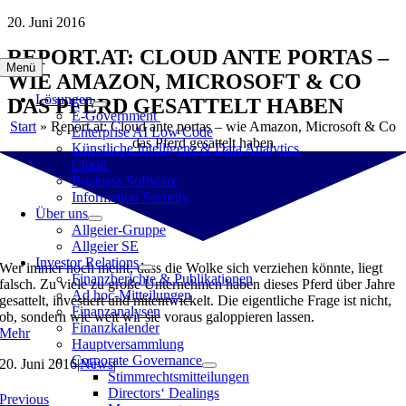
Zum
20. Juni 2016
Inhalt
REPORT.AT: CLOUD ANTE PORTAS –
springen
Menü
WIE AMAZON, MICROSOFT & CO
Lösungen
DAS PFERD GESATTELT HABEN
E-Government
Start
»
Report.at: Cloud ante portas – wie Amazon, Microsoft & Co
Enterprise AI Low Code
das Pferd gesattelt haben
Künstliche Intelligenz & Data Analytics
Cloud
Business Software
Information Security
Über uns
Allgeier-Gruppe
Allgeier SE
Investor Relations
Wer immer noch meint, dass die Wolke sich verziehen könnte, liegt
Finanzberichte & Publikationen
falsch. Zu viele zu große Unternehmen haben dieses Pferd über Jahre
Ad hoc-Mitteilungen
gesattelt, investiert und mitentwickelt. Die eigentliche Frage ist nicht,
Finanzanalysen
ob, sondern wie weit wir sie voraus galoppieren lassen.
Finanzkalender
Mehr
Hauptversammlung
Corporate Governance
20. Juni 2016
|
News
|
Stimmrechtsmitteilungen
Directors‘ Dealings
Previous