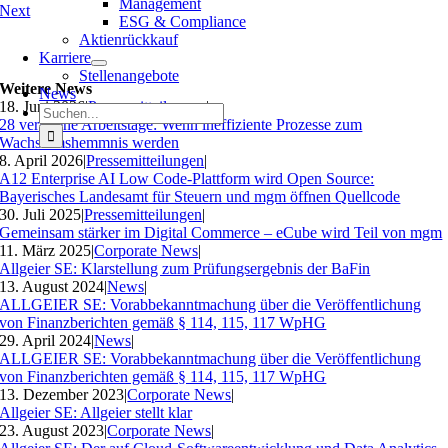
Management
Next
ESG & Compliance
Aktienrückkauf
Karriere
Stellenangebote
Weitere News
News
18. Juni 2026
|
Pressemitteilungen
|
Suche
28 verlorene Arbeitstage: Wenn ineffiziente Prozesse zum
nach:
Wachstumshemmnis werden
8. April 2026
|
Pressemitteilungen
|
A12 Enterprise AI Low Code-Plattform wird Open Source:
Bayerisches Landesamt für Steuern und mgm öffnen Quellcode
30. Juli 2025
|
Pressemitteilungen
|
Gemeinsam stärker im Digital Commerce – eCube wird Teil von mgm
11. März 2025
|
Corporate News
|
Allgeier SE: Klarstellung zum Prüfungsergebnis der BaFin
13. August 2024
|
News
|
ALLGEIER SE: Vorabbekanntmachung über die Veröffentlichung
von Finanzberichten gemäß § 114, 115, 117 WpHG
29. April 2024
|
News
|
ALLGEIER SE: Vorabbekanntmachung über die Veröffentlichung
von Finanzberichten gemäß § 114, 115, 117 WpHG
13. Dezember 2023
|
Corporate News
|
Allgeier SE: Allgeier stellt klar
23. August 2023
|
Corporate News
|