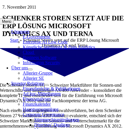
Zum
7. November 2011
Inhalt
SCHENKER STOREN SETZT AUF DIE
springen
Menü
ERP LÖSUNG MICROSOFT
Lösungen
DYNAMICS AX UND TERNA
E-Government
Start
»
Schenker Storen setzt auf die ERP Lösung Microsoft
Enterprise AI Low Code
Dynamics AX und Terna
Künstliche Intelligenz & Data Analytics
Cloud
Business Software
Information Security
Über uns
Allgeier-Gruppe
Allgeier SE
Investor Relations
Die Schenker Storen AG – Schweizer Marktführer für Sonnen-und
Finanzberichte & Publikationen
Wetterschutz und langjähriger AS/400 Anwender – konsolidiert die
Ad hoc-Mitteilungen
komplette IT und entscheidet sich für die Einführung von Microsoft
Finanzanalysen
Dynamics AX 2012 und die Fachkompetenz der terna AG.
Finanzkalender
Hauptversammlung
Nach einem groß angelegten Auswahlverfahren, bei dem Schenker
Corporate Governance
Storen 27 verschiedene ERP Anbieter evaluierte, entschied sich der
Stimmrechtsmitteilungen
Schweizer Marktführer im Sonnen- und Wetterschutzmarkt für die
Directors‘ Dealings
unternehmensweite Einführung von Microsoft Dynamics AX 2012.