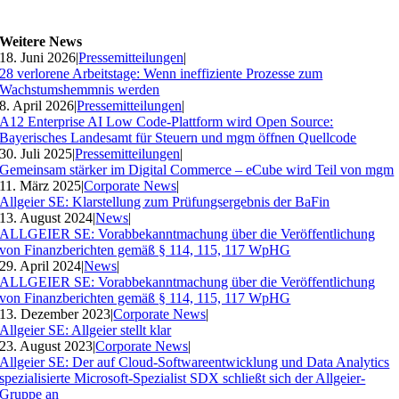
Weitere News
18. Juni 2026
|
Pressemitteilungen
|
28 verlorene Arbeitstage: Wenn ineffiziente Prozesse zum
Wachstumshemmnis werden
8. April 2026
|
Pressemitteilungen
|
A12 Enterprise AI Low Code-Plattform wird Open Source:
Bayerisches Landesamt für Steuern und mgm öffnen Quellcode
30. Juli 2025
|
Pressemitteilungen
|
Gemeinsam stärker im Digital Commerce – eCube wird Teil von mgm
11. März 2025
|
Corporate News
|
Allgeier SE: Klarstellung zum Prüfungsergebnis der BaFin
13. August 2024
|
News
|
ALLGEIER SE: Vorabbekanntmachung über die Veröffentlichung
von Finanzberichten gemäß § 114, 115, 117 WpHG
29. April 2024
|
News
|
ALLGEIER SE: Vorabbekanntmachung über die Veröffentlichung
von Finanzberichten gemäß § 114, 115, 117 WpHG
13. Dezember 2023
|
Corporate News
|
Allgeier SE: Allgeier stellt klar
23. August 2023
|
Corporate News
|
Allgeier SE: Der auf Cloud-Softwareentwicklung und Data Analytics
spezialisierte Microsoft-Spezialist SDX schließt sich der Allgeier-
Gruppe an