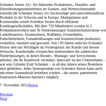
Schenker Storen AG: Als führendes Produktions-, Handels- und
Dienstleistungsunternehmen im Sonnen- und Wetterschutzmarkt
vertreibt die Schenker Storen AG hochwertige und umweltfreundliche
Produkte in der Schweiz und in Europa. Marktpräsenz und
Kundennähe erzielt Schenker Storen durch effiziente
Kundengesellschaften. Mit über 750 Mitarbeitern werden in 2
Produktionswerken und 36 Niederlassungen Sonnenschutzsysteme wi
Lamellenstoren, Sonnenstoren, Rollläden, Fensterläden,
Faltschiebetüren, Fassadenlösungen und Sonnenschirme produziert,
vertrieben, montiert und gewartet. Seit 130 Jahren steht bei Schenker
Storen stets das Wichtigste im Vordergrund: der Kunde und dessen
Wünsche. Kundennähe versprechen insbesondere die zahlreichen
Niederlassungen, in denen Berater-, Montage- und Serviceteams
arbeiten, die ihr Handwerk verstehen. Innovativ ist das Unternehmen –
wie sein Gründer Emil Schenker – in all den Jahren seines Bestehens
stets geblieben. Jedes Storenprodukt von Schenker Storen kann auch
mit reiner Sonnenkraft betrieben werden – die neuen, patentierten
Solarstoren-Motoren machen’s möglich.
7. November 2011
|
News
|
Previous
Next