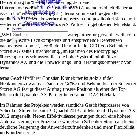
Management
Den Auftrag für die Implementierung der neuen
ESG & Compliance
Unternehmenssoftware für insgesamt 430 Anwender erhielt die terna
Aktienrückkauf
AG in Hünenberg bei Zug (CH). terna konnte sich gegen alle
Karriere
namhaften ERP-Wettbewerber durchsetzen und positioniert sich damit
Stellenangebote
weiter erfolgreich als Dynamics AX Partner im gehobenen Mittelstand.
News
Suche
„Wir haben terna als künftigen Softwarepartner ausgewählt, weil terna
nach:
die gewünschte Fachkompetenz und entsprechende Referenzen
nachweisen konnte“, begründet Helmut Jehle, CFO von Schenker
Storen AG seine Entscheidung.„Im Rahmen des Prototypings
überzeugte uns schlussendlich die hohe Systemflexibilität von
Dynamics AX und die Entwicklungs- und Beratungskompetenz von
terna.“
terna Geschäftsführer Christian Kranebitter ist stolz auf den
Neukunden-zuwachs: „Dank der Größe und Bekanntheit der Schenker
Storen AG festigt dieser Auftrag unsere Position als einer der Top
Microsoft Dynamics AX Partner im gesamten DACH-Markt.“
Im Rahmen des Projektes werden sämtliche Geschäftsprozesse von
Schenker Storen bis zum 2. Quartal 2013 auf Microsoft Dynamics AX
2012 umgestellt. Neben Effektivitätssteigerungen durch eine höhere
Automatisierung der Prozesse erwartet sich Schenker Storen auch eine
deutliche Steigerung der Anwenderzufriedenheit und mehr Flexibilität
im Kundenservice.