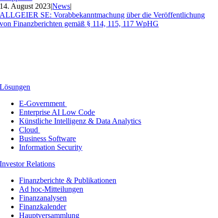
14. August 2023
|
News
|
ALLGEIER SE: Vorabbekanntmachung über die Veröffentlichung
von Finanzberichten gemäß § 114, 115, 117 WpHG
Lösungen
E-Government
Enterprise AI Low Code
Künstliche Intelligenz & Data Analytics
Cloud
Business Software
Information Security
Investor Relations
Finanzberichte & Publikationen
Ad hoc-Mitteilungen
Finanzanalysen
Finanzkalender
Hauptversammlung