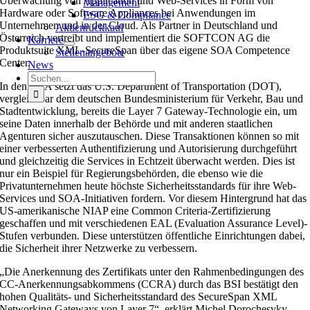
Überwachung von Application und Web-Services in Form von
Management
Hardware oder Software Appliances bei Anwendungen im
ESG & Compliance
Unternehmen und in der Cloud. Als Partner in Deutschland und
Aktienrückkauf
Österreich vertreibt und implementiert die SOFTCON AG die
Karriere
Produktsuite XML-SecureSpan über das eigene SOA Competence
Stellenangebote
Center.
News
Suche
In den USA setzt das U.S. Department of Transportation (DOT),
nach:
vergleichbar dem deutschen Bundesministerium für Verkehr, Bau und
Stadtentwicklung, bereits die Layer 7 Gateway-Technologie ein, um
seine Daten innerhalb der Behörde und mit anderen staatlichen
Agenturen sicher auszutauschen. Diese Transaktionen können so mit
einer verbesserten Authentifizierung und Autorisierung durchgeführt
und gleichzeitig die Services in Echtzeit überwacht werden. Dies ist
nur ein Beispiel für Regierungsbehörden, die ebenso wie die
Privatunternehmen heute höchste Sicherheitsstandards für ihre Web-
Services und SOA-Initiativen fordern. Vor diesem Hintergrund hat das
US-amerikanische NIAP eine Common Criteria-Zertifizierung
geschaffen und mit verschiedenen EAL (Evaluation Assurance Level)-
Stufen verbunden. Diese unterstützen öffentliche Einrichtungen dabei,
die Sicherheit ihrer Netzwerke zu verbessern.
„Die Anerkennung des Zertifikats unter den Rahmenbedingungen des
CC-Anerkennungsabkommens (CCRA) durch das BSI bestätigt den
hohen Qualitäts- und Sicherheitsstandard des SecureSpan XML
Networking Gateways von Layer 7“, erklärt Michel Dorochesvky,