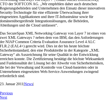
CTO der SOFTCON AG. „Wir empfehlen daher auch deutschen
Regierungsbehörden und Unternehmen den Einsatz dieser innovativen
Security-Technologie für eine effiziente Überwachung ihrer
eingesetzten Applikationen und ihrer IT-Infrastruktur sowie für
domänenübergreifende Integrationslösungen, die Behörden,
Abteilungen und die Cloud umfassen“.
Das SecureSpan XML Networking Gateway von Layer 7 ist eines von
zwei XML Gateways ? neben dem von IBM, das den Anforderungen
der NIAP Common Criteria Evaluation Assurance Level 4 ALC
FLR.2 (EAL4+) gerecht wird. Dies ist der bis heute höchste
Sicherheitsstandard, den eine Produktreihe in der Kategorie „XML
Gateway“ als Auszeichnung für seine Qualität in der Entwicklung
erreichen konnte. Die Zertifizierung bestätigt die höchste Wirksamkeit
und Funktionalität der Lösung bei der Abwehr von Sicherheitsrisiken,
die bei der Verwaltung und Kontrolle von Cloud-basierten oder in
Unternehmen eingesetzten Web-Service-Anwendungen zwingend
erforderlich sind.
23. Januar 2011
|
News
|
Previous
Next