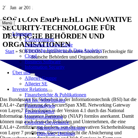
Zum
23. Januar 2011
Inhalt
SOFTCON EMPFIEHLT INNOVATIVE
springen
Menü
SECURITY-TECHNOLOGIE FÜR
Lösungen
DEUTSCHE BEHÖRDEN UND
E-Government
ORGANISATIONEN
Enterprise AI Low Code
Künstliche Intelligenz & Data Analytics
Start
»
SOFTCON empfiehlt innovative Security-Technologie für
Cloud
deutsche Behörden und Organisationen
Business Software
Information Security
Über uns
Allgeier-Gruppe
Allgeier SE
Investor Relations
Finanzberichte & Publikationen
Das Bundesamt für Sicherheit in der Informationstechnik (BSI) hat die
Ad hoc-Mitteilungen
EAL4+-Zertifizierung des SecureSpan XML Networking Gateway
Finanzanalysen
von Layer 7 Technologies in der Version 4.1 durch das National
Finanzkalender
Information Assurance Partnership (NIAP) formlos anerkannt. Damit
Hauptversammlung
können nun auch deutsche Behörden und Unternehmen, die eine
Corporate Governance
EAL4+-Zertifizierung fordern, von der innovativen Sicherheitslösung
Stimmrechtsmitteilungen
von Layer 7 profitieren. Diese ermöglicht die Absicherung und
Directors‘ Dealings