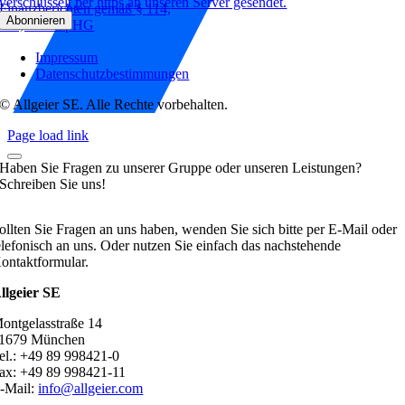
verschlüsselt per https an unseren Server gesendet.
Finanzberichten gemäß § 114,
115, 117 WpHG
Impressum
Datenschutzbestimmungen
© Allgeier SE. Alle Rechte vorbehalten.
Page load link
Haben Sie Fragen zu unserer Gruppe oder unseren Leistungen?
Schreiben Sie uns!
ollten Sie Fragen an uns haben, wenden Sie sich bitte per E-Mail oder
elefonisch an uns. Oder nutzen Sie einfach das nachstehende
ontaktformular.
llgeier SE
ontgelasstraße 14
1679 München
el.: +49 89 998421-0
ax: +49 89 998421-11
-Mail:
info@allgeier.com