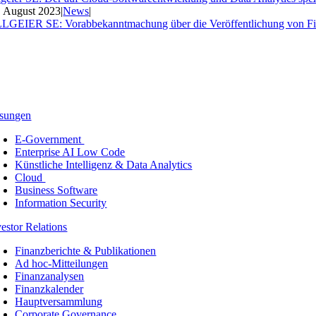
. August 2023
|
News
|
LGEIER SE: Vorabbekanntmachung über die Veröffentlichung von Fi
sungen
E-Government
Enterprise AI Low Code
Künstliche Intelligenz & Data Analytics
Cloud
Business Software
Information Security
vestor Relations
Finanzberichte & Publikationen
Ad hoc-Mitteilungen
Finanzanalysen
Finanzkalender
Hauptversammlung
Corporate Governance