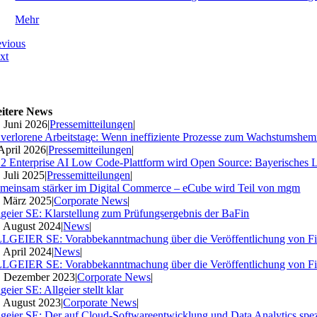
Mehr
evious
xt
itere News
. Juni 2026
|
Pressemitteilungen
|
 verlorene Arbeitstage: Wenn ineffiziente Prozesse zum Wachstumshe
 April 2026
|
Pressemitteilungen
|
2 Enterprise AI Low Code-Plattform wird Open Source: Bayerisches 
. Juli 2025
|
Pressemitteilungen
|
meinsam stärker im Digital Commerce – eCube wird Teil von mgm
. März 2025
|
Corporate News
|
lgeier SE: Klarstellung zum Prüfungsergebnis der BaFin
. August 2024
|
News
|
LGEIER SE: Vorabbekanntmachung über die Veröffentlichung von Fi
. April 2024
|
News
|
LGEIER SE: Vorabbekanntmachung über die Veröffentlichung von Fi
. Dezember 2023
|
Corporate News
|
geier SE: Allgeier stellt klar
. August 2023
|
Corporate News
|
lgeier SE: Der auf Cloud-Softwareentwicklung und Data Analytics spezia