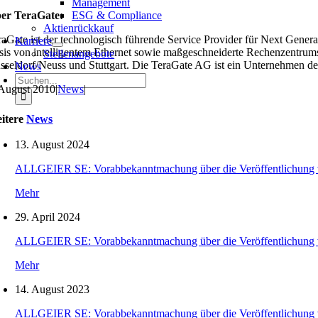
Management
er TeraGate:
ESG & Compliance
Aktienrückkauf
raGate ist der technologisch führende Service Provider für Next Gene
Karriere
sis von intelligentem Ethernet sowie maßgeschneiderte Rechenzentrums
Stellenangebote
sseldorf/Neuss und Stuttgart. Die TeraGate AG ist ein Unternehmen
News
Suche
 August 2010
|
News
|
nach:
itere
News
13. August 2024
ALLGEIER SE: Vorabbekanntmachung über die Veröffentlichung 
Mehr
29. April 2024
ALLGEIER SE: Vorabbekanntmachung über die Veröffentlichung 
Mehr
14. August 2023
ALLGEIER SE: Vorabbekanntmachung über die Veröffentlichung 