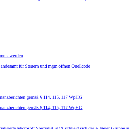
mmnis werden
Landesamt für Steuern und mgm öffnen Quellcode
nanzberichten gemäß § 114, 115, 117 WpHG
nanzberichten gemäß § 114, 115, 117 WpHG
lisierte Microsoft-Spezialist SDX schließt sich der Allgeier-Gruppe a