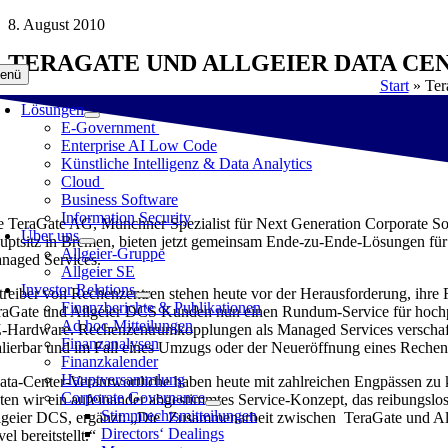
Zum
8. August 2010
Inhalt
TERAGATE UND ALLGEIER DATA CE
springen
enü
Start
»
Ter
Lösungen
E-Government
Enterprise AI Low Code
Künstliche Intelligenz & Data Analytics
Cloud
Business Software
Information Security
e TeraGate AG, Münchner Spezialist für Next Generation Corporate Sol
Über uns
uptsitz in Bremen, bieten jetzt gemeinsam Ende-zu-Ende-Lösungen fü
Allgeier-Gruppe
naged Services.
Allgeier SE
Investor Relations
treiber von Rechenzentren stehen heute vor der Herausforderung, ihr
Finanzberichte & Publikationen
raGate und Allgeier DCS Kunden nun einen Rundum-Service für hochp
Ad hoc-Mitteilungen
-Hardware. Rechenzentrumkopplungen als Managed Services verschaffe
Finanzanalysen
alierbar und im Fall eines Umzugs oder der Neueröffnung eines Rechen
Finanzkalender
Hauptversammlung
ata-Center-Verantwortliche haben heute mit zahlreichen Engpässen z
Corporate Governance
eten wir ein aufeinander abgestimmtes Service-Konzept, das reibungslos
Stimmrechtsmitteilungen
lgeier DCS, ergänzt: „Die Zusammenarbeit zwischen TeraGate und Allge
Directors‘ Dealings
el bereitstellt.“