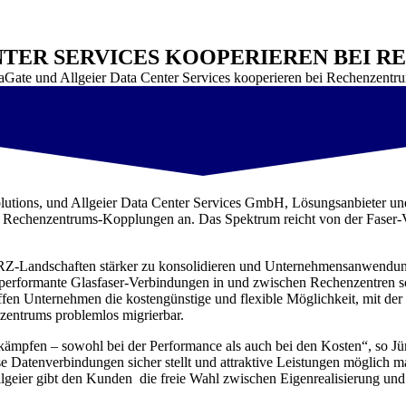
NTER SERVICES KOOPERIEREN BEI 
aGate und Allgeier Data Center Services kooperieren bei Rechenzentr
utions, und Allgeier Data Center Services GmbH, Lösungsanbieter und
r Rechenzentrums-Kopplungen an. Das Spektrum reicht von der Faser-
e RZ-Landschaften stärker zu konsolidieren und Unternehmensanwendun
erformante Glasfaser-Verbindungen in und zwischen Rechenzentren s
n Unternehmen die kostengünstige und flexible Möglichkeit, mit der
zentrums problemlos migrierbar.
u kämpfen – sowohl bei der Performance als auch bei den Kosten“, s
e Datenverbindungen sicher stellt und attraktive Leistungen möglich m
ier gibt den Kunden die freie Wahl zwischen Eigenrealisierung und -