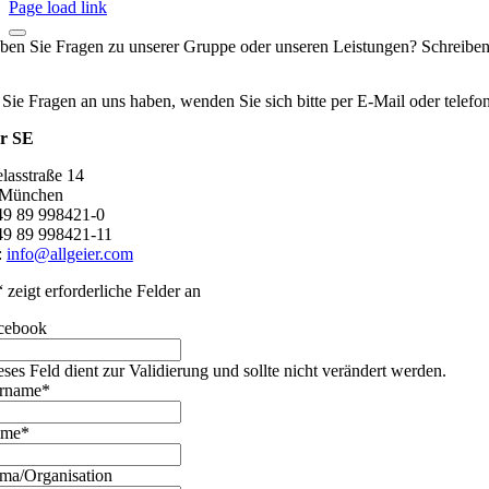
Page load link
ben Sie Fragen zu unserer Gruppe oder unseren Leistungen? Schreiben
 Sie Fragen an uns haben, wenden Sie sich bitte per E-Mail oder telef
er SE
lasstraße 14
 München
+49 89 998421-0
49 89 998421-11
:
info@allgeier.com
“ zeigt erforderliche Felder an
cebook
eses Feld dient zur Validierung und sollte nicht verändert werden.
rname
*
ame
*
rma/Organisation