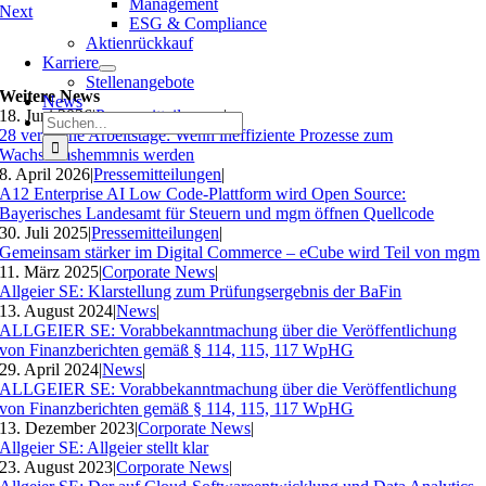
Management
Next
ESG & Compliance
Aktienrückkauf
Karriere
Stellenangebote
Weitere News
News
18. Juni 2026
|
Pressemitteilungen
|
Suche
28 verlorene Arbeitstage: Wenn ineffiziente Prozesse zum
nach:
Wachstumshemmnis werden
8. April 2026
|
Pressemitteilungen
|
A12 Enterprise AI Low Code-Plattform wird Open Source:
Bayerisches Landesamt für Steuern und mgm öffnen Quellcode
30. Juli 2025
|
Pressemitteilungen
|
Gemeinsam stärker im Digital Commerce – eCube wird Teil von mgm
11. März 2025
|
Corporate News
|
Allgeier SE: Klarstellung zum Prüfungsergebnis der BaFin
13. August 2024
|
News
|
ALLGEIER SE: Vorabbekanntmachung über die Veröffentlichung
von Finanzberichten gemäß § 114, 115, 117 WpHG
29. April 2024
|
News
|
ALLGEIER SE: Vorabbekanntmachung über die Veröffentlichung
von Finanzberichten gemäß § 114, 115, 117 WpHG
13. Dezember 2023
|
Corporate News
|
Allgeier SE: Allgeier stellt klar
23. August 2023
|
Corporate News
|