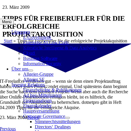
Zum
23. März 2009
Inhalt
TIPPS FÜR FREIBERUFLER FÜR DIE
springen
Menü
ERFOLGREICHE
Lösungen
PROJEKTAKQUISITION
E-Government
Start
»
Tipps für Freiberufler für die erfolgreiche Projektakquisition
Enterprise AI Low Code
Künstliche Intelligenz & Data Analytics
Cloud
Business Software
Information Security
Über uns
Allgeier-Gruppe
Allgeier SE
IT-Freelancer verdienen gut – wenn sie denn einen Projektauftrag
Investor Relations
haben. Aber jedes Projekt endet einmal. Und spätestens dann beginnt
Finanzberichte & Publikationen
die Suche nach dem nächsten Projekt. Wenn aber auch die Recherche
Ad hoc-Mitteilungen
über Online-Projektbörsen erfolglos bleibt, ist es hilfreich, die
Finanzanalysen
Grundsätze der Akquisition zu beherrschen. dotnetpro gibt in Heft
Finanzkalender
04.2009 Tipps für die erfolgreiche Akquise.
Hauptversammlung
Corporate Governance
23. März 2009
|
News
|
Stimmrechtsmitteilungen
Directors‘ Dealings
Previous